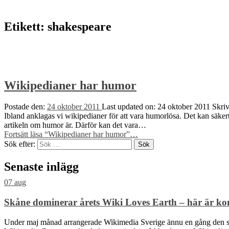
Etikett:
shakespeare
Wikipedianer har humor
Postade den:
24 oktober 2011
Last updated on:
24 oktober 2011
Skri
Ibland anklagas vi wikipedianer för att vara humorlösa. Det kan säkert
artikeln om humor är. Därför kan det vara…
Fortsätt läsa
“Wikipedianer har humor”
…
Sök efter:
Senaste inlägg
07
aug
Skåne dominerar årets Wiki Loves Earth – här är ko
Under maj månad arrangerade Wikimedia Sverige ännu en gång den sve