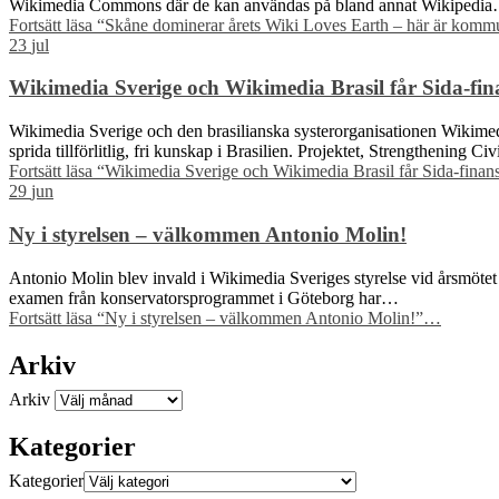
Wikimedia Commons där de kan användas på bland annat Wikipedi
Fortsätt läsa
“Skåne dominerar årets Wiki Loves Earth – här är kommu
23
jul
Wikimedia Sverige och Wikimedia Brasil får Sida-finan
Wikimedia Sverige och den brasilianska systerorganisationen Wikimedia 
sprida tillförlitlig, fri kunskap i Brasilien. Projektet, Strengthening C
Fortsätt läsa
“Wikimedia Sverige och Wikimedia Brasil får Sida-finansie
29
jun
Ny i styrelsen – välkommen Antonio Molin!
Antonio Molin blev invald i Wikimedia Sveriges styrelse vid årsmötet 
examen från konservatorsprogrammet i Göteborg har…
Fortsätt läsa
“Ny i styrelsen – välkommen Antonio Molin!”
…
Arkiv
Arkiv
Kategorier
Kategorier