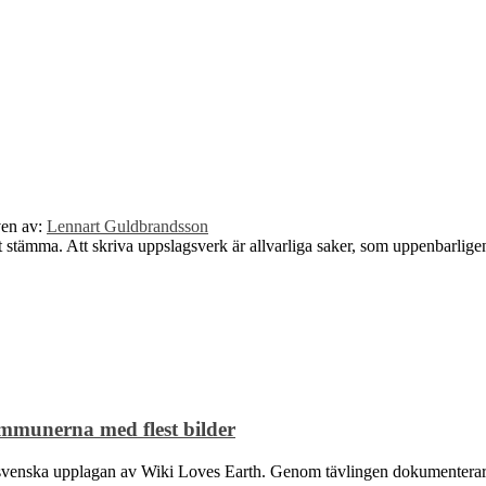
ven av:
Lennart Guldbrandsson
 stämma. Att skriva uppslagsverk är allvarliga saker, som uppenbarligen 
mmunerna med flest bilder
nska upplagan av Wiki Loves Earth. Genom tävlingen dokumenterar foto