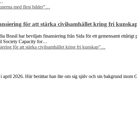
a…
nerna med flest bilder”
…
siering för att stärka civilsamhället kring fri kunska
Brasil har beviljats finansiering från Sida för ett gemensamt ettårigt p
ivil Society Capacity for…
ring för att stärka civilsamhället kring fri kunskap”
…
i april 2026. Här berättar han lite om sig själv och sin bakgrund inom