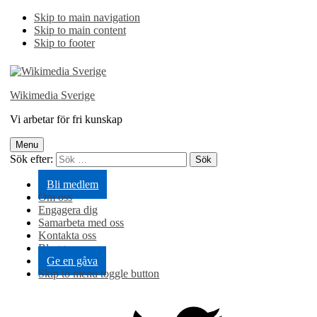
Skip to main navigation
Skip to main content
Skip to footer
Wikimedia Sverige
Vi arbetar för fri kunskap
Menu
Sök efter:
Bli medlem
Om oss
Engagera dig
Samarbeta med oss
Kontakta oss
Blogg
Ge en gåva
Skip to menu toggle button