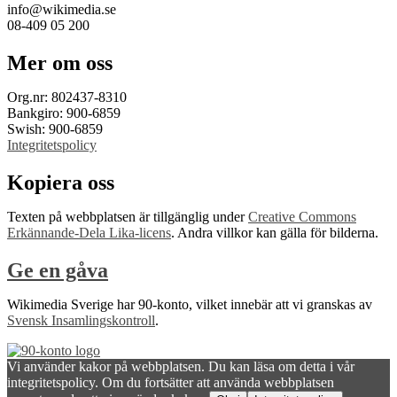
info@wikimedia.se
08-409 05 200
Mer om oss
Org.nr: 802437-8310
Bankgiro: 900-6859
Swish: 900-6859
Integritetspolicy
Kopiera oss
Texten på webbplatsen är tillgänglig under
Creative Commons
Erkännande-Dela Lika-licens
. Andra villkor kan gälla för bilderna.
Ge en gåva
Wikimedia Sverige har 90-konto, vilket innebär att vi granskas av
Svensk Insamlingskontroll
.
Vi använder kakor på webbplatsen. Du kan läsa om detta i vår
integritetspolicy. Om du fortsätter att använda webbplatsen