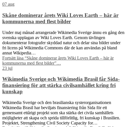
07
aug
Skåne dominerar årets Wiki Loves Earth – här är
kommunerna med flest bilder
Under maj månad arrangerade Wikimedia Sverige ännu en gång den
svenska upplagan av Wiki Loves Earth. Genom tävlingen
dokumenterar fotografer skyddad natur och delar sina bilder under
fri licens på Wikimedia Commons där de kan användas på bland
annat Wikipedia…
Fortsätt läsa
“Skåne dominerar årets Wiki Loves Earth – här är
kommunerna med flest bilder”
…
23
jul
Wikimedia Sverige och Wikimedia Brasil får Sida-
finansiering för att stärka civilsamhället kring fri
kunskap
Wikimedia Sverige och den brasilianska systerorganisationen
Wikimedia Brasil har beviljats finansiering från Sida för ett
gemensamt ettårigt projekt som ska stärka det civila samhällets
möjligheter att skapa och sprida tillförlitlig, fri kunskap i Brasilien.
Projektet, Strengthening Civil Society Capacity for…