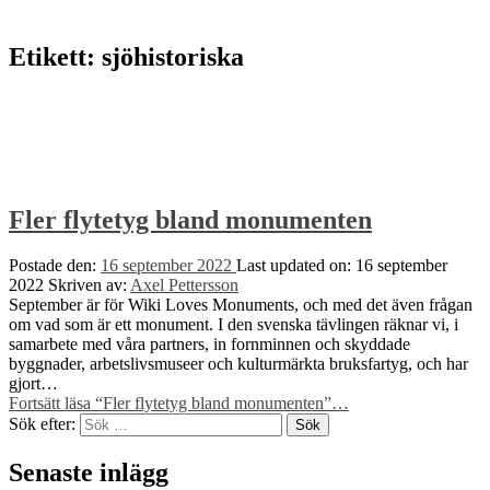
Etikett:
sjöhistoriska
Fler flytetyg bland monumenten
Postade den:
16 september 2022
Last updated on:
16 september
2022
Skriven av:
Axel Pettersson
September är för Wiki Loves Monuments, och med det även frågan
om vad som är ett monument. I den svenska tävlingen räknar vi, i
samarbete med våra partners, in fornminnen och skyddade
byggnader, arbetslivsmuseer och kulturmärkta bruksfartyg, och har
gjort…
Fortsätt läsa
“Fler flytetyg bland monumenten”
…
Sök efter:
Senaste inlägg