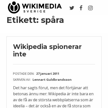
Twitter
Facebook
Instagr
Wikimedia Sverige
VI ARBETAR FÖR FRI KUNSKAP
Etikett:
spåra
Wikipedia spionerar
inte
POSTADE DEN:
27 januari 2011
SKRIVEN AV:
Lennart Guldbrandsson
Det har sagts förut, men det förtjänar att
betonas ännu mer: Wikipedia är inte bara en
av de få av de största webbplatserna som är
ideella – det är också en av de få stora som