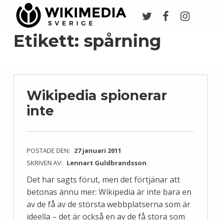
Twitter
Facebook
Instagr
Wikimedia Sverige
VI ARBETAR FÖR FRI KUNSKAP
Etikett:
spårning
Wikipedia spionerar
inte
POSTADE DEN:
27 januari 2011
SKRIVEN AV:
Lennart Guldbrandsson
Det har sagts förut, men det förtjänar att
betonas ännu mer: Wikipedia är inte bara en
av de få av de största webbplatserna som är
ideella – det är också en av de få stora som