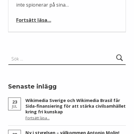
inte spionerar på sina…
“Wikipedia spionerar inte”
Fortsätt läsa
…
Sök efter:
Senaste inlägg
Wikimedia Sverige och Wikimedia Brasil får
23
Sida-finansiering för att stärka civilsamhället
JUL
kring fri kunskap
Fortsätt läsa
…
“Wikimedia Sverige och Wikimedia Brasil får Sida-finansiering för att stärka civilsamhället kring fri kunskap”
Ny i styrelsen – välkommen Antonio Molin!