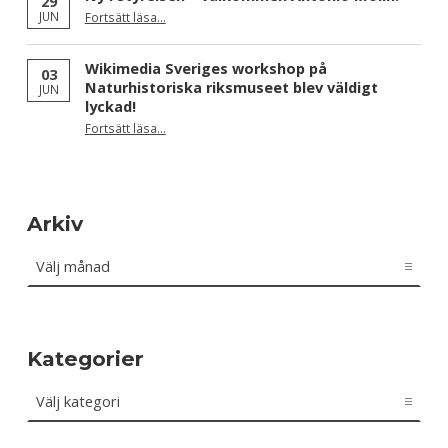
29
“Ny i styrelsen – välkommen Antonio Molin!”
JUN
Fortsätt läsa
…
Wikimedia Sveriges workshop på
03
Naturhistoriska riksmuseet blev väldigt
JUN
lyckad!
“Wikimedia Sveriges workshop på Naturhistoriska riksmuseet blev väldigt lyckad!”
Fortsätt läsa
…
Arkiv
Arkiv
Kategorier
Kategorier