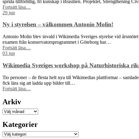
sprida tillförlitlig, fri kunskap i Brasilien. Projektet, Strengthening C
“Wikimedia
Fortsätt läsa
…
Sverige
29
jun
och
Wikimedia
Ny i styrelsen – välkommen Antonio Molin!
Brasil
får
Antonio Molin blev invald i Wikimedia Sveriges styrelse vid årsmötet 
Sida-
examen från konservatorsprogrammet i Göteborg har…
finansiering
“Ny
Fortsätt läsa
…
för
i
03
jun
att
styrelsen
stärka
–
Wikimedia Sveriges workshop på Naturhistoriska riks
civilsamhället
välkommen
kring
Antonio
Tio personer – de flesta helt nya till Wikimedias plattformar – samla
fri
Molin!”
fick lära sig att ladda upp bilder till…
kunskap”
“Wikimedia
Fortsätt läsa
…
Sveriges
workshop
Arkiv
på
Naturhistoriska
Arkiv
riksmuseet
blev
Kategorier
väldigt
lyckad!”
Kategorier