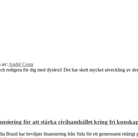
n av:
André Costa
sa och redigera för dig med dyslexi! Det har skett mycket utveckling av 
siering för att stärka civilsamhället kring fri kunska
Brasil har beviljats finansiering från Sida för ett gemensamt ettårigt p