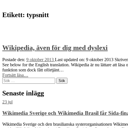
to
top
↑
Etikett:
typsnitt
Wikipedia, även för dig med dyslexi
Postade den:
9 oktober 2013
Last updated on:
9 oktober 2013
Skrive
See below for the English translation. Wikipedia är nu lättare att lä
funktion som dock fått oförtjänt…
“Wikipedia,
Fortsätt läsa
…
Sök
även
efter:
för
dig
Senaste inlägg
med
dyslexi”
23
jul
Wikimedia Sverige och Wikimedia Brasil får Sida-finan
Wikimedia Sverige och den brasilianska systerorganisationen Wikimedia 