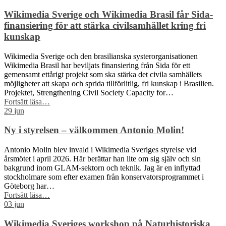
plagierar
Wikipedia?”
Wikimedia Sverige och Wikimedia Brasil får Sida-
finansiering för att stärka civilsamhället kring fri
kunskap
Wikimedia Sverige och den brasilianska systerorganisationen
Wikimedia Brasil har beviljats finansiering från Sida för ett
gemensamt ettårigt projekt som ska stärka det civila samhällets
möjligheter att skapa och sprida tillförlitlig, fri kunskap i Brasilien.
Projektet, Strengthening Civil Society Capacity for…
“Wikimedia
Fortsätt läsa
…
Sverige
29
jun
och
Wikimedia
Ny i styrelsen – välkommen Antonio Molin!
Brasil
får
Antonio Molin blev invald i Wikimedia Sveriges styrelse vid
Sida-
årsmötet i april 2026. Här berättar han lite om sig själv och sin
finansiering
bakgrund inom GLAM-sektorn och teknik. Jag är en inflyttad
för
stockholmare som efter examen från konservatorsprogrammet i
att
Göteborg har…
stärka
“Ny
Fortsätt läsa
…
civilsamhället
i
03
jun
kring
styrelsen
fri
–
Wikimedia Sveriges workshop på Naturhistoriska