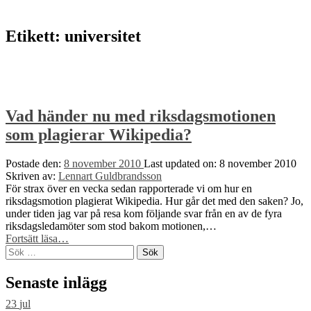
to
top
↑
Etikett:
universitet
Vad händer nu med riksdagsmotionen
som plagierar Wikipedia?
Postade den:
8 november 2010
Last updated on:
8 november 2010
Skriven av:
Lennart Guldbrandsson
För strax över en vecka sedan rapporterade vi om hur en
riksdagsmotion plagierat Wikipedia. Hur går det med den saken? Jo,
under tiden jag var på resa kom följande svar från en av de fyra
riksdagsledamöter som stod bakom motionen,…
“Vad
Fortsätt läsa
…
Sök
händer
efter:
nu
med
Senaste inlägg
riksdagsmotionen
som
23
jul