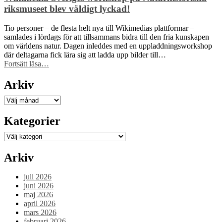
kunskap”
välkommen
riksmuseet blev väldigt lyckad!
Antonio
Molin!”
Tio personer – de flesta helt nya till Wikimedias plattformar –
samlades i lördags för att tillsammans bidra till den fria kunskapen
om världens natur. Dagen inleddes med en uppladdningsworkshop
där deltagarna fick lära sig att ladda upp bilder till…
“Wikimedia
Fortsätt läsa
…
Sveriges
workshop
Arkiv
på
Naturhistoriska
Arkiv
riksmuseet
blev
Kategorier
väldigt
lyckad!”
Kategorier
Arkiv
juli 2026
juni 2026
maj 2026
april 2026
mars 2026
februari 2026