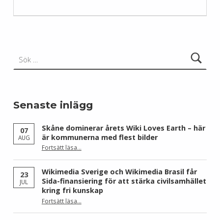
Sök efter:
Senaste inlägg
Skåne dominerar årets Wiki Loves Earth – här
07
är kommunerna med flest bilder
AUG
Fortsätt läsa
…
“Skåne dominerar årets Wiki Loves Earth – här är kommunerna med flest bilder”
Wikimedia Sverige och Wikimedia Brasil får
23
Sida-finansiering för att stärka civilsamhället
JUL
kring fri kunskap
Fortsätt läsa
…
“Wikimedia Sverige och Wikimedia Brasil får Sida-finansiering för att stärka civilsamhället kring fri kunskap”