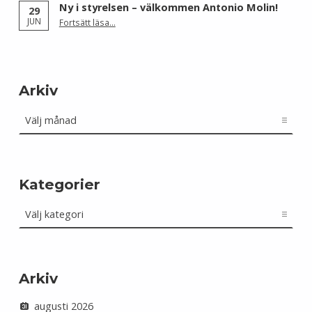
Ny i styrelsen – välkommen Antonio Molin!
29
“Ny i styrelsen – välkommen Antonio Molin!”
JUN
Fortsätt läsa
…
Arkiv
Arkiv
Kategorier
Kategorier
Arkiv
augusti 2026