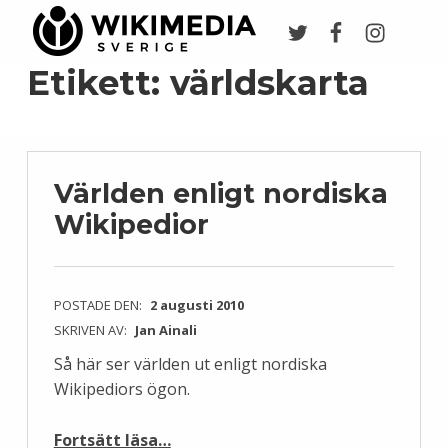
Twitter
Facebook
Instagr
Wikimedia Sverige
VI ARBETAR FÖR FRI KUNSKAP
Etikett:
världskarta
Världen enligt nordiska
Wikipedior
POSTADE DEN:
2 augusti 2010
SKRIVEN AV:
Jan Ainali
Så här ser världen ut enligt nordiska
Wikipediors ögon.
“Världen enligt nordiska Wikipedior”
Fortsätt läsa
…