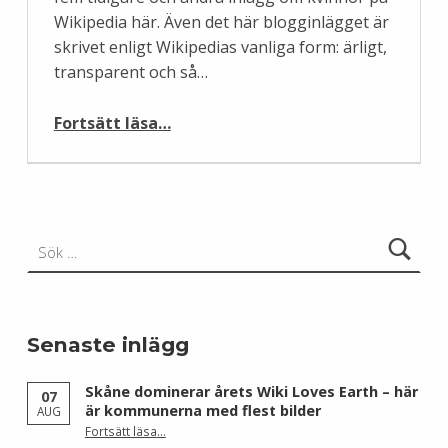
Wikipedia här. Även det här blogginlägget är
skrivet enligt Wikipedias vanliga form: ärligt,
transparent och så…
“Tio ämnen för kvinnor att skriva om på Wikipedia”
Fortsätt läsa
…
Sök efter:
Senaste inlägg
Skåne dominerar årets Wiki Loves Earth – här
07
är kommunerna med flest bilder
AUG
Fortsätt läsa
…
“Skåne dominerar årets Wiki Loves Earth – här är kommunerna med flest bilder”