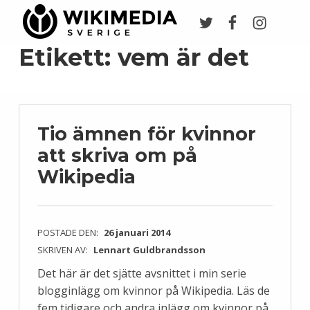
Twitter
Facebook
Instagr
Wikimedia Sverige
VI ARBETAR FÖR FRI KUNSKAP
Etikett:
vem är det
Tio ämnen för kvinnor
att skriva om på
Wikipedia
POSTADE DEN:
26 januari 2014
SKRIVEN AV:
Lennart Guldbrandsson
Det här är det sjätte avsnittet i min serie
blogginlägg om kvinnor på Wikipedia. Läs de
fem tidigare och andra inlägg om kvinnor på