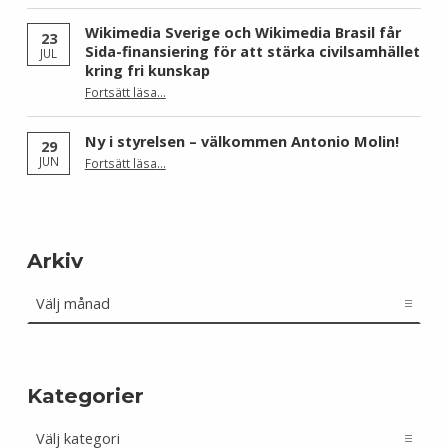
Wikimedia Sverige och Wikimedia Brasil får
23
Sida-finansiering för att stärka civilsamhället
JUL
kring fri kunskap
Fortsätt läsa
…
“Wikimedia Sverige och Wikimedia Brasil får Sida-finansiering för att stärka civilsamhället kring fri kunskap”
Ny i styrelsen – välkommen Antonio Molin!
29
“Ny i styrelsen – välkommen Antonio Molin!”
JUN
Fortsätt läsa
…
Arkiv
Arkiv
Kategorier
Kategorier