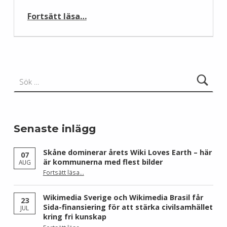
“Gästinlägg: Open access och Wikipedia”
Fortsätt läsa
…
Sök efter:
Senaste inlägg
Skåne dominerar årets Wiki Loves Earth – här
07
är kommunerna med flest bilder
AUG
Fortsätt läsa
…
“Skåne dominerar årets Wiki Loves Earth – här är kommunerna med flest bilder”
Wikimedia Sverige och Wikimedia Brasil får
23
Sida-finansiering för att stärka civilsamhället
JUL
kring fri kunskap