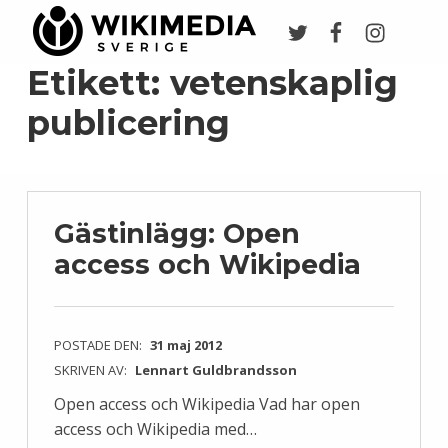
Twitter
Facebook
Instagr
Wikimedia Sverige
VI ARBETAR FÖR FRI KUNSKAP
Etikett:
vetenskaplig
publicering
Gästinlägg: Open
access och Wikipedia
POSTADE DEN:
31 maj 2012
SKRIVEN AV:
Lennart Guldbrandsson
Open access och Wikipedia Vad har open
access och Wikipedia med…