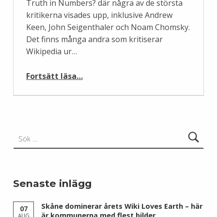
Truth in Numbers? där några av de största
kritikerna visades upp, inklusive Andrew
Keen, John Seigenthaler och Noam Chomsky.
Det finns många andra som kritiserar
Wikipedia ur…
“Där lyckades vi undvika en kula…”
Fortsätt läsa
…
Sök efter:
Senaste inlägg
Skåne dominerar årets Wiki Loves Earth – här
07
är kommunerna med flest bilder
AUG