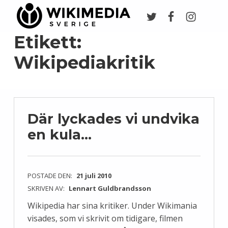
Twitter
Facebook
Instagr
Wikimedia Sverige
VI ARBETAR FÖR FRI KUNSKAP
Etikett:
Wikipediakritik
Där lyckades vi undvika
en kula…
POSTADE DEN:
21 juli 2010
SKRIVEN AV:
Lennart Guldbrandsson
Wikipedia har sina kritiker. Under Wikimania
visades, som vi skrivit om tidigare, filmen