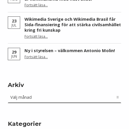
Fortsätt läsa
…
“Skåne dominerar årets Wiki Loves Earth – här är kommunerna med flest bilder”
Wikimedia Sverige och Wikimedia Brasil får
23
Sida-finansiering för att stärka civilsamhället
JUL
kring fri kunskap
Fortsätt läsa
…
“Wikimedia Sverige och Wikimedia Brasil får Sida-finansiering för att stärka civilsamhället kring fri kunskap”
Ny i styrelsen – välkommen Antonio Molin!
29
“Ny i styrelsen – välkommen Antonio Molin!”
JUN
Fortsätt läsa
…
Arkiv
Arkiv
Kategorier