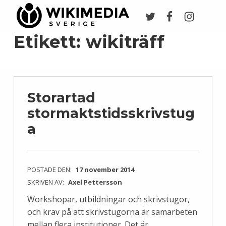
Twitter
Facebook
Instagr
Wikimedia Sverige
VI ARBETAR FÖR FRI KUNSKAP
Etikett:
wikiträff
Storartad
stormaktstidsskrivstug
a
POSTADE DEN:
17 november 2014
SKRIVEN AV:
Axel Pettersson
Workshopar, utbildningar och skrivstugor,
och krav på att skrivstugorna är samarbeten
mellan flera institutioner. Det är