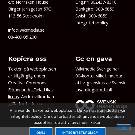
c/o Norrsken House
Org.nr: 802437-8310
Birger Jarlsgatan 57C
Bankgiro: 900-6859
113 56 Stockholm
Swish: 900-6859
Integritetspolicy
info@wikimedia.se
08-409 05 200
Kopiera oss
Ge en gåva
Texten på webbplatsen
Wikimedia Sverige har
är tillgänglig under
90-konto, vilket innebär
Creative Commons
att vi granskas av
Svensk
Erkännande-Dela Lika-
Insamlingskontroll
.
licens
. Andra villkor kan
gälla för bilderna.
Vi använder kakor på webbplatsen. Du kan läsa om detta i vår
integritetspolicy. Om du fortsätter att använda webbplatsen
accepterar du att vi använder kakor.
OKEJ
INTEGRITETSPOLICY