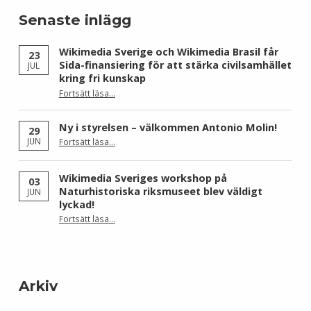
Senaste inlägg
Wikimedia Sverige och Wikimedia Brasil får
23
Sida-finansiering för att stärka civilsamhället
JUL
kring fri kunskap
Fortsätt läsa
…
“Wikimedia Sverige och Wikimedia Brasil får Sida-finansiering för att stärka civilsamhället kring fri kunskap”
Ny i styrelsen – välkommen Antonio Molin!
29
“Ny i styrelsen – välkommen Antonio Molin!”
JUN
Fortsätt läsa
…
Wikimedia Sveriges workshop på
03
Naturhistoriska riksmuseet blev väldigt
JUN
lyckad!
“Wikimedia Sveriges workshop på Naturhistoriska riksmuseet blev väldigt lyckad!”
Fortsätt läsa
…
Arkiv
Arkiv