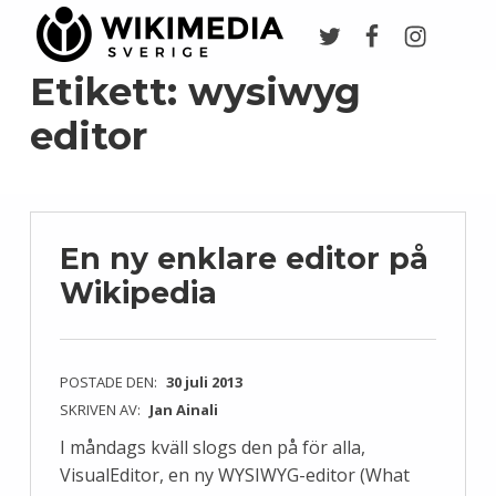
Twitter
Facebook
Instagr
Wikimedia Sverige
VI ARBETAR FÖR FRI KUNSKAP
Etikett:
wysiwyg
editor
En ny enklare editor på
Wikipedia
POSTADE DEN:
30 juli 2013
SKRIVEN AV:
Jan Ainali
I måndags kväll slogs den på för alla,
VisualEditor, en ny WYSIWYG-editor (What