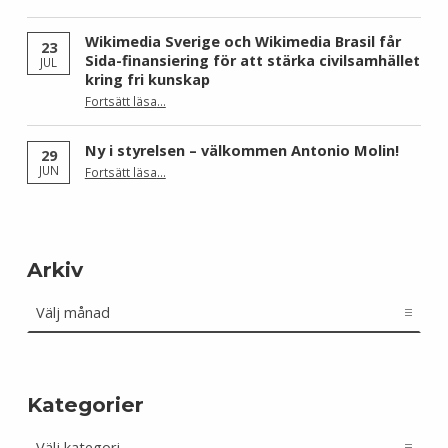
Wikimedia Sverige och Wikimedia Brasil får
23
Sida-finansiering för att stärka civilsamhället
JUL
kring fri kunskap
Fortsätt läsa
…
“Wikimedia Sverige och Wikimedia Brasil får Sida-finansiering för att stärka civilsamhället kring fri kunskap”
Ny i styrelsen – välkommen Antonio Molin!
29
“Ny i styrelsen – välkommen Antonio Molin!”
JUN
Fortsätt läsa
…
Arkiv
Arkiv
Kategorier
Kategorier