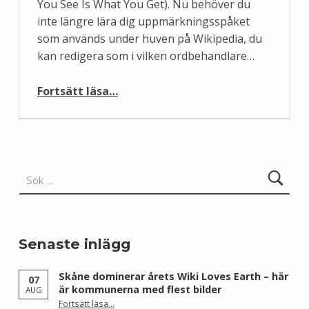
You See Is What You Get). Nu behöver du
inte längre lära dig uppmärkningsspåket
som används under huven på Wikipedia, du
kan redigera som i vilken ordbehandlare…
“En ny enklare editor på Wikipedia”
Fortsätt läsa
…
Sök efter:
Senaste inlägg
Skåne dominerar årets Wiki Loves Earth – här
07
är kommunerna med flest bilder
AUG
Fortsätt läsa
…
“Skåne dominerar årets Wiki Loves Earth – här är kommunerna med flest bilder”