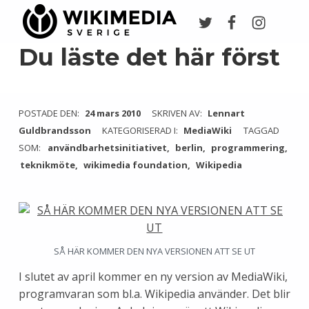
Twitter
Facebook
Instagr
Wikimedia Sverige
VI ARBETAR FÖR FRI KUNSKAP
Du läste det här först
POSTADE DEN:
24 mars 2010
SKRIVEN AV:
Lennart
Guldbrandsson
KATEGORISERAD I:
MediaWiki
TAGGAD
SOM:
användbarhetsinitiativet
berlin
programmering
teknikmöte
wikimedia foundation
Wikipedia
SÅ HÄR KOMMER DEN NYA VERSIONEN ATT SE UT
I slutet av april kommer en ny version av MediaWiki,
programvaran som bl.a. Wikipedia använder. Det blir