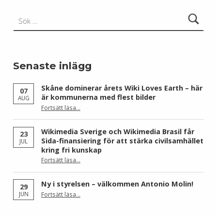
Sök efter:
Senaste inlägg
Skåne dominerar årets Wiki Loves Earth – här
07
är kommunerna med flest bilder
AUG
Fortsätt läsa
…
“Skåne dominerar årets Wiki Loves Earth – här är kommunerna med flest bilder”
Wikimedia Sverige och Wikimedia Brasil får
23
Sida-finansiering för att stärka civilsamhället
JUL
kring fri kunskap
Fortsätt läsa
…
“Wikimedia Sverige och Wikimedia Brasil får Sida-finansiering för att stärka civilsamhället kring fri kunskap”
Ny i styrelsen – välkommen Antonio Molin!
29
“Ny i styrelsen – välkommen Antonio Molin!”
JUN
Fortsätt läsa
…