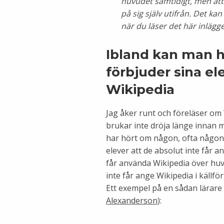
huvudet samtidigt, men att h
på sig själv utifrån. Det ka
när du läser det här inlägge
Ibland kan man h
förbjuder sina el
Wikipedia
Jag åker runt och föreläser om 
brukar inte dröja länge innan 
har hört om någon, ofta någon a
elever att de absolut inte får a
får använda Wikipedia över huv
inte får ange Wikipedia i källfö
Ett exempel på en sådan lärare
Alexanderson
):