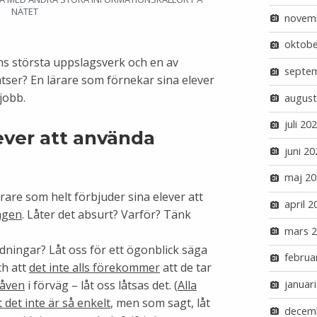
NÄTET
novem
oktobe
ns största uppslagsverk och en av
septe
ser? En lärare som förnekar sina elever
 jobb.
august
juli 20
ever att använda
juni 20
maj 20
rare som helt förbjuder sina elever att
april 2
ingen
. Låter det absurt? Varför? Tänk
mars 
dningar? Låt oss för ett ögonblick säga
februa
ch att
det inte alls förekommer
att de tar
åven
i förväg – låt oss låtsas det. (
Alla
januar
 det inte är så enkelt
, men som sagt, låt
decem