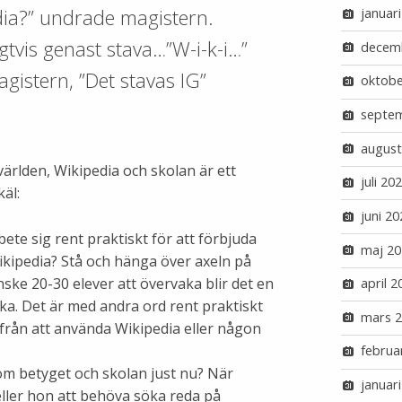
dia?” undrade magistern.
januar
gtvis genast stava…”W-i-k-i…”
decem
agistern, ”Det stavas IG”
oktobe
septe
august
 världen, Wikipedia och skolan är ett
juli 20
käl:
juni 20
bete sig rent praktiskt för att förbjuda
maj 20
ikipedia? Stå och hänga över axeln på
ske 20-30 elever att övervaka blir det en
april 2
ka. Det är med andra ord rent praktiskt
mars 
 från att använda Wikipedia eller någon
februa
r om betyget och skolan just nu? När
januar
ller hon att behöva söka reda på