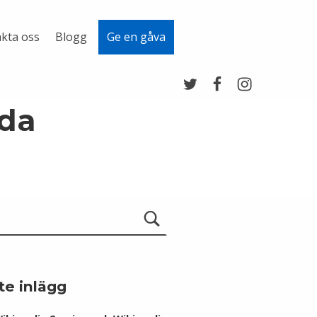
kta oss
Blogg
Ge en gåva
Twitter
Facebook
Instagram
nda
te inlägg