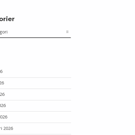
orier
r
26
26
26
026
2026
ri 2026