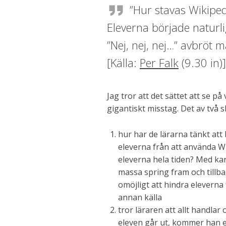
”Hur stavas Wikipe
Eleverna började naturli
”Nej, nej, nej…” avbröt m
[Källa:
Per Falk
(9.30 in)]
Jag tror att det sättet att se på
gigantiskt misstag. Det av två s
hur har de lärarna tänkt att 
eleverna från att använda W
eleverna hela tiden? Med kan
massa spring fram och tillba
omöjligt att hindra eleverna
annan källa
tror läraren att allt handla
eleven går ut, kommer han e