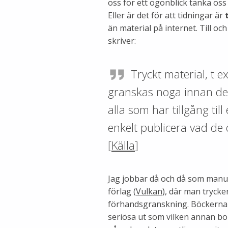
oss för ett ögonblick tänka oss a
Eller är det för att tidningar är
än material på internet. Till oc
skriver:
Tryckt material, t e
granskas noga innan det
alla som har tillgång till
enkelt publicera vad de
[
Källa
]
Jag jobbar då och då som manu
förlag (
Vulkan
), där man trycke
förhandsgranskning. Böckerna 
seriösa ut som vilken annan bo