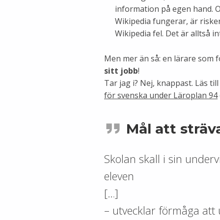
information på egen hand. Om
Wikipedia fungerar, är riske
Wikipedia fel. Det är alltså 
Men mer än så: en lärare som f
sitt jobb
!
Tar jag i? Nej, knappast. Läs ti
för svenska under Läroplan 94
Mål att strä
Skolan skall i sin underv
eleven
[…]
– utvecklar förmåga att u