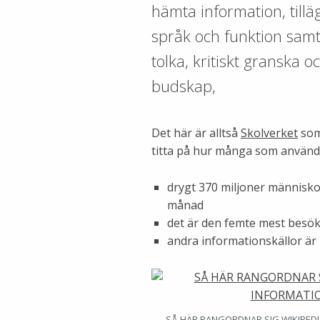
hämta information, till
språk och funktion samt
tolka, kritiskt granska o
budskap,
Det här är alltså
Skolverket
som 
titta på hur många som använd
drygt 370 miljoner människo
månad
det är den femte mest besökt
andra informationskällor är 
SÅ HÄR RANGORDNAR SIG WIKIPED