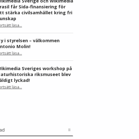
ikimedia Sverige och Wikimedia
rasil får Sida-finansiering för
tt stärka civilsamhället kring fri
unskap
ortsätt läsa
…
“Wikimedia Sverige och Wikimedia Brasil får Sida-finansiering för att stärka civilsamhället kring fri kunskap”
y i styrelsen – välkommen
ntonio Molin!
“Ny i styrelsen – välkommen Antonio Molin!”
ortsätt läsa
…
ikimedia Sveriges workshop på
aturhistoriska riksmuseet blev
äldigt lyckad!
“Wikimedia Sveriges workshop på Naturhistoriska riksmuseet blev väldigt lyckad!”
ortsätt läsa
…