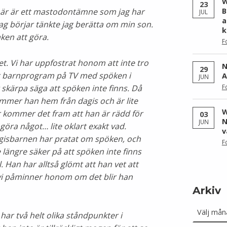
W
23
t här är ett mastodontämne som jag har
B
JUL
a
ag börjar tänkte jag berätta om min son.
k
aken att göra.
F
llet. Vi har uppfostrat honom att inte tro
N
29
ot barnprogram på TV med spöken i
A
JUN
F
skärpa säga att spöken inte finns. Då
kommer han hem från dagis och är lite
W
ör kommer det fram att han är rädd för
03
N
JUN
öra något… lite oklart exakt vad.
v
agisbarnen har pratat om spöken, och
F
te längre säker på att spöken inte finns
fall. Han har alltså glömt att han vet att
 vi påminner honom om det blir han
Arkiv
Arkiv
ar två helt olika ståndpunkter i