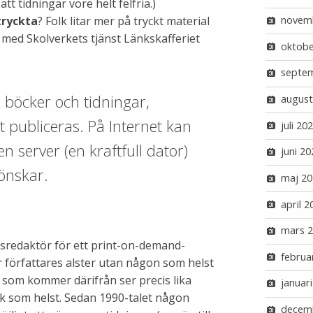
tt tidningar vore helt felfria.)
tryckta
? Folk litar mer på tryckt material
novem
h med Skolverkets tjänst Länkskafferiet
oktobe
septe
x böcker och tidningar,
august
 publiceras. På Internet kan
juli 20
 en server (en kraftfull dator)
juni 20
 önskar.
maj 20
april 2
mars 
sredaktör för ett print-on-demand-
februa
r författares alster utan någon som helst
som kommer därifrån ser precis lika
januar
k som helst. Sedan 1990-talet någon
decem