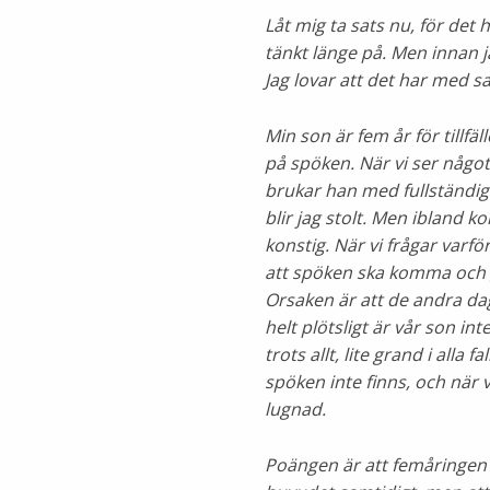
Låt mig ta sats nu, för de
tänkt länge på. Men innan j
Jag lovar att det har med s
Min son är fem år för tillfä
på spöken. När vi ser någ
brukar han med fullständig 
blir jag stolt. Men ibland 
konstig. När vi frågar varf
att spöken ska komma och g
Orsaken är att de andra d
helt plötsligt är vår son in
trots allt, lite grand i alla 
spöken inte finns, och när
lugnad.
Poängen är att femåringen h