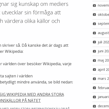
ägnar sig kunskap om mediers
novem
 utvecklar sin förmåga att
oktobe
ch värdera olika källor och
septe
august
juli 20
skriver så. Då kanske det är dags att
er Wikipedia:
juni 20
maj 20
r världen över besöker Wikipedia, varje
april 2
a sajten i världen
mars 
betydligt mindre använda, se bild nedan:
februa
januar
decem
IA MED ANDRA STORA INFORMATIONSKÄLLOR PÅ