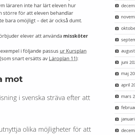
 läraren inte har lärt eleven hur
decem
n större för att eleven behandlar
novem
inte bara omöjligt – det är också dumt.
oktobe
örbjuder elever att använda
missköter
septe
ll exempel i följande passus
ur Kursplan
august
(som snart ersätts av
Läroplan 11
):
juni 20
maj 20
va mot
april 2
isning i svenska sträva efter att
mars 
februa
januar
tnyttja olika möjligheter för att
decem