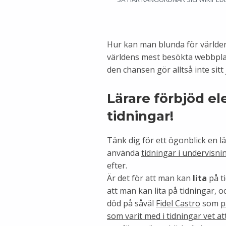
Hur kan man blunda för världe
världens mest besökta webbplat
den chansen gör alltså inte sitt
Lärare förbjöd el
tidningar!
Tänk dig för ett ögonblick en lä
använda
tidningar i undervisn
efter.
Är det för att man kan
lita
på ti
att man kan lita på tidningar, o
död på såväl
Fidel Castro
som
p
som varit med i tidningar vet att