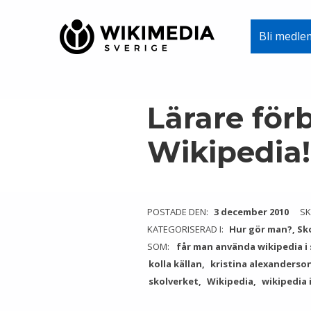
Wikimedia Sverige
Bli medle
VI ARBETAR FÖR FRI KUNSKAP
Skip to main navigation
Skip to main content
Skip to footer
Lärare för
Wikipedia!
POSTADE DEN:
3 december 2010
SK
KATEGORISERAD I:
Hur gör man?
,
Sk
SOM:
får man använda wikipedia i
kolla källan
kristina alexanderso
skolverket
Wikipedia
wikipedia 