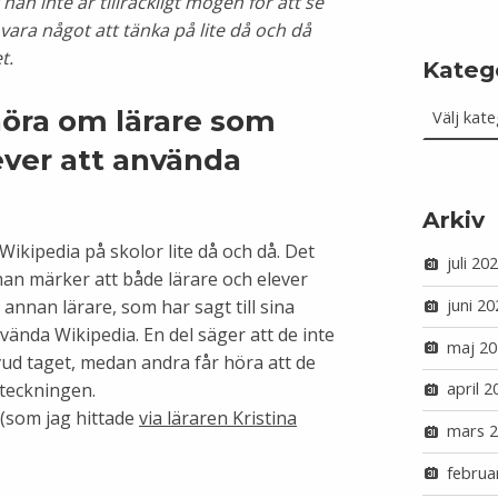
an inte är tillräckligt mogen för att se
n vara något att tänka på lite då och då
t.
Kateg
Kategorie
öra om lärare som
ever att använda
Arkiv
Wikipedia på skolor lite då och då. Det
juli 20
man märker att både lärare och elever
juni 20
nnan lärare, som har sagt till sina
nvända Wikipedia. En del säger att de inte
maj 20
ud taget, medan andra får höra att de
april 2
rteckningen.
 (som jag hittade
via läraren Kristina
mars 
februa