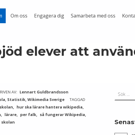
Om oss
Engagera dig
Samarbeta med oss
Konta
m
bjöd elever att anvä
Sök efter:
RIVEN AV:
Lennart Guldbrandsson
ola
,
Statistik
,
Wikimedia Sverige
TAGGAD
 skolan
hur ska lärare hantera wikipedia
n
lärare
per falk
så fungerar Wikipedia
Senas
i skolan