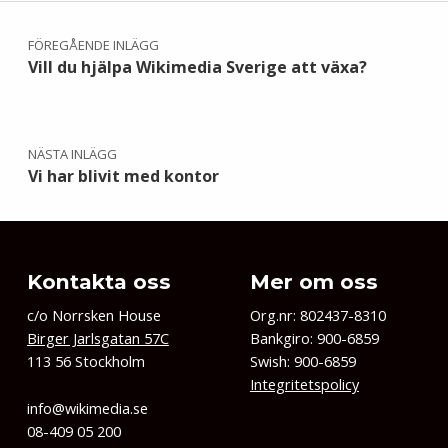
Inläggsnavigering
FÖREGÅENDE INLÄGG
Vill du hjälpa Wikimedia Sverige att växa?
NÄSTA INLÄGG
Vi har blivit med kontor
Kontakta oss
Mer om oss
c/o Norrsken House
Org.nr: 802437-8310
Birger Jarlsgatan 57C
Bankgiro: 900-6859
113 56 Stockholm
Swish: 900-6859
Integritetspolicy
info@wikimedia.se
08-409 05 200