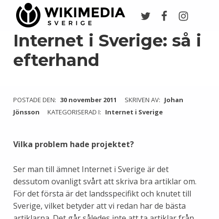
Twitter
Facebook
Instagr
Wikimedia Sverige
VI ARBETAR FÖR FRI KUNSKAP
Internet i Sverige: så i
efterhand
POSTADE DEN:
30 november 2011
SKRIVEN AV:
Johan
Jönsson
KATEGORISERAD I:
Internet i Sverige
Vilka problem hade projektet?
Ser man till ämnet Internet i Sverige är det
dessutom ovanligt svårt att skriva bra artiklar om.
För det första är det landsspecifikt och knutet till
Sverige, vilket betyder att vi redan har de bästa
artiklarna. Det går således inte att ta artiklar från