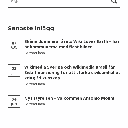
Senaste inlägg
Skåne dominerar årets Wiki Loves Earth – här
07
är kommunerna med flest bilder
AUG
Fortsätt läsa
…
“Skåne dominerar årets Wiki Loves Earth – här är kommunerna med flest bilder”
Wikimedia Sverige och Wikimedia Brasil får
23
Sida-finansiering för att stärka civilsamhället
JUL
kring fri kunskap
Fortsätt läsa
…
“Wikimedia Sverige och Wikimedia Brasil får Sida-finansiering för att stärka civilsamhället kring fri kunskap”
Ny i styrelsen – välkommen Antonio Molin!
29
“Ny i styrelsen – välkommen Antonio Molin!”
JUN
Fortsätt läsa
…