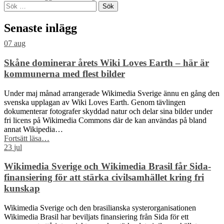
Skip
Sök
back
efter:
to
Senaste inlägg
main
navigation
07
aug
Skåne dominerar årets Wiki Loves Earth – här är
kommunerna med flest bilder
Under maj månad arrangerade Wikimedia Sverige ännu en gång den
svenska upplagan av Wiki Loves Earth. Genom tävlingen
dokumenterar fotografer skyddad natur och delar sina bilder under
fri licens på Wikimedia Commons där de kan användas på bland
annat Wikipedia…
“Skåne
Fortsätt läsa
…
dominerar
23
jul
årets
Wiki
Wikimedia Sverige och Wikimedia Brasil får Sida-
Loves
finansiering för att stärka civilsamhället kring fri
Earth
kunskap
–
här
Wikimedia Sverige och den brasilianska systerorganisationen
är
Wikimedia Brasil har beviljats finansiering från Sida för ett
kommunerna