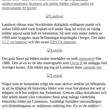
upphovsmannen, licensen och sprida bilden vidare under en
motsvarande fri licens
!
Landsort räknas som Stockholms skärgårds sydligaste punkt och
sedan 1600-talet varit fyrplats och under lång tid också en viktig
militär utpost samt haft en lotsstation. Så sent som under mitten av
1900-talet byggdes stora befästningar insprängda i berget. Det äldre
15,2 cm batteriet
och det nyare
ERSTA-batteriet
.
Det gula huset på bilden nedan innehåller en unik
mareograf
från
1888. Den är en av de åtta mareografer som
Oscar II
lät anlägga runt
Sveriges kuster. Alla bilder jag tog på Landsort finns
samlade här
.
Något som är fantastiskt roligt när man skriver artiklar på Wikipedia
är att ha tillgång till historiska bilder som visar hur platser har sett ut
tidigare, och hur miljöer har förändrats. Genom olika donationer och
hårt arbete bland våra volontärer finns idag många värdefulla
historiska bilder på Commons. Samtidigt fortsätter omvandlingen
och förändringarna av miljöerna omkring hos. En av de miljöer i