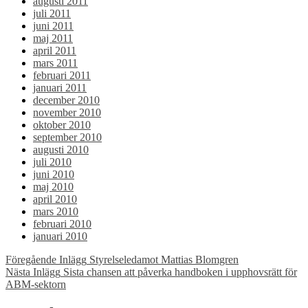
augusti 2011
juli 2011
juni 2011
maj 2011
april 2011
mars 2011
februari 2011
januari 2011
december 2010
november 2010
oktober 2010
september 2010
augusti 2010
juli 2010
juni 2010
maj 2010
april 2010
mars 2010
februari 2010
januari 2010
Inläggsnavigering
Föregående Inlägg
Styrelseledamot Mattias Blomgren
Nästa Inlägg
Sista chansen att påverka handboken i upphovsrätt för