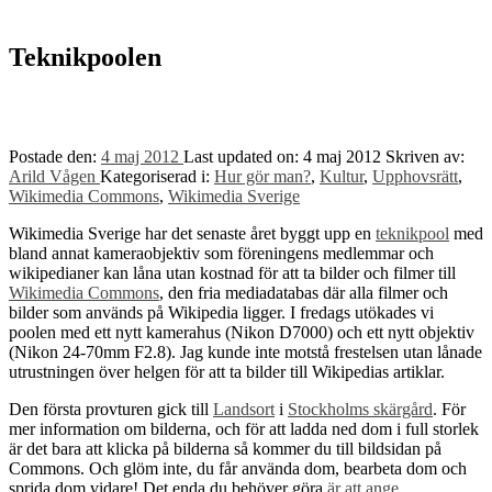
to
top
↑
Teknikpoolen
Postade den:
4 maj 2012
Last updated on:
4 maj 2012
Skriven av:
Arild Vågen
Kategoriserad i:
Hur gör man?
,
Kultur
,
Upphovsrätt
,
Wikimedia Commons
,
Wikimedia Sverige
Wikimedia Sverige har det senaste året byggt upp en
teknikpool
med
bland annat kameraobjektiv som föreningens medlemmar och
wikipedianer kan låna utan kostnad för att ta bilder och filmer till
Wikimedia Commons
, den fria mediadatabas där alla filmer och
bilder som används på Wikipedia ligger. I fredags utökades vi
poolen med ett nytt kamerahus (Nikon D7000) och ett nytt objektiv
(Nikon 24-70mm F2.8). Jag kunde inte motstå frestelsen utan lånade
utrustningen över helgen för att ta bilder till Wikipedias artiklar.
Den första provturen gick till
Landsort
i
Stockholms skärgård
. För
mer information om bilderna, och för att ladda ned dom i full storlek
är det bara att klicka på bilderna så kommer du till bildsidan på
Commons. Och glöm inte, du får använda dom, bearbeta dom och
sprida dom vidare! Det enda du behöver göra
är att ange