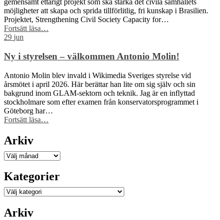
gemensamt ettårigt projekt som ska stärka det civila samhällets
med
möjligheter att skapa och sprida tillförlitlig, fri kunskap i Brasilien.
flest
Projektet, Strengthening Civil Society Capacity for…
bilder”
“Wikimedia
Fortsätt läsa
…
Sverige
29
jun
och
Wikimedia
Ny i styrelsen – välkommen Antonio Molin!
Brasil
får
Antonio Molin blev invald i Wikimedia Sveriges styrelse vid
Sida-
årsmötet i april 2026. Här berättar han lite om sig själv och sin
finansiering
bakgrund inom GLAM-sektorn och teknik. Jag är en inflyttad
för
stockholmare som efter examen från konservatorsprogrammet i
att
Göteborg har…
stärka
“Ny
Fortsätt läsa
…
civilsamhället
i
kring
styrelsen
Arkiv
fri
–
kunskap”
välkommen
Arkiv
Antonio
Molin!”
Kategorier
Kategorier
Arkiv