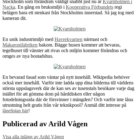
Stockholm som förändrats väldigt snabbt just nu är
Kvarnholmen i
Nacka
. En gång en bruksmiljö i
Kooperativa Förbundets
regi
belägen bara ett stenkast från Stockholms innerstad. Så jag tog med
kameran dit.
En unik industrimiljö med
Havrekvarnen
närmast och
Makaronifabriken
bakom. Bägge husen kommer att bevaras,
tegelhuset till vänster att rivas och miljön kommer förändras och
omges av nya bostadshus.
En bevarad fasad som väntar på nytt innehåll. Wikipedia behöver
också mer innehåll. Varför inte ladda upp dina bilderna till världens
största uppslagsverk där de kan ses av tusenstals besökare varje dag
istället för att gömma dom på hårddisken eller någon
fotodelningssida där de försvinner i mängden? Och varför inte låna
utrustning helt gratis från vår teknikpool? Anmäl ditt intresse på
lånelistan här
!
Publicerad av
Arild Vågen
Visa alla inlägg av Arild Vågen