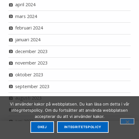
april 2024
mars 2024
februari 2024
januari 2024
december 2023
november 2023
oktober 2023
september 2023
augusti 2023
Vi använder kakor på webbplatsen. Du kan läsa om detta i vår
juli 2023
integritetspolicy. Om du fortsätter att använda webbplatsen
accepterar du att vi använder kakor.
juni 2023
OKEJ
INTEGRITETSPOLICY
MENU
maj 2023