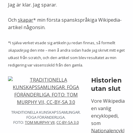
Jag är klar. Jag sparar.
Och
skapar
* min första spanskspråkiga Wikipedia-
artikel någonsin.
*I själva verket visade sig artikeln ju redan finnas, så formellt
skapade
jag den inte – men å andra sidan hade jag skrivit mitt eget
utkast från scratch, och den artikel som blev resultatet av min
redigering var väsensskild från den gamla.
Historien
utan slut
Vore Wikipedia
en vanlig
TRADITIONELLA KUNSKAPSSAMLINGAR.
encyklopedi,
FÖGA FÖRÄNDERLIGA.
FOTO:
TOM MURPHY VII
,
CC-BY-SA 3.0
som
Nationalencykl