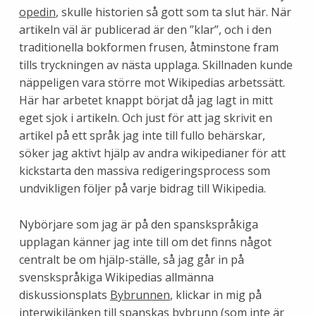
opedin
, skulle historien så gott som ta slut här. När
artikeln väl är publicerad är den ”klar”, och i den
traditionella bokformen frusen, åtminstone fram
tills tryckningen av nästa upplaga. Skillnaden kunde
näppeligen vara större mot Wikipedias arbetssätt.
Här har arbetet knappt börjat då jag lagt in mitt
eget sjok i artikeln. Och just för att jag skrivit en
artikel på ett språk jag inte till fullo behärskar,
söker jag aktivt hjälp av andra wikipedianer för att
kickstarta den massiva redigeringsprocess som
undvikligen följer på varje bidrag till Wikipedia.
Nybörjare som jag är på den spanskspråkiga
upplagan känner jag inte till om det finns något
centralt be om hjälp-ställe, så jag går in på
svenskspråkiga Wikipedias allmänna
diskussionsplats
Bybrunnen
, klickar in mig på
interwikilänken till
spanskas bybrunn
(som inte är