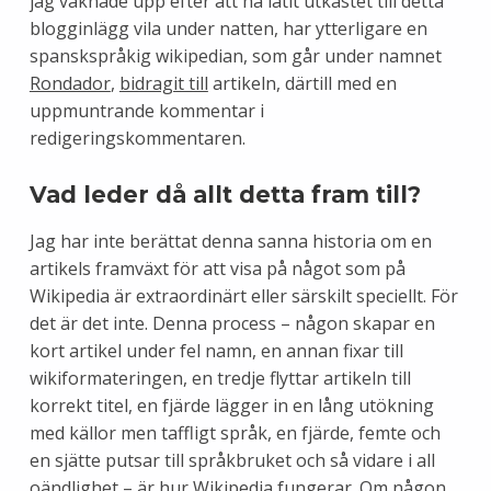
jag vaknade upp efter att ha låtit utkastet till detta
blogginlägg vila under natten, har ytterligare en
spanskspråkig wikipedian, som går under namnet
Rondador
,
bidragit till
artikeln, därtill med en
uppmuntrande kommentar i
redigeringskommentaren.
Vad leder då allt detta fram till?
Jag har inte berättat denna sanna historia om en
artikels framväxt för att visa på något som på
Wikipedia är extraordinärt eller särskilt speciellt. För
det är det inte. Denna process – någon skapar en
kort artikel under fel namn, en annan fixar till
wikiformateringen, en tredje flyttar artikeln till
korrekt titel, en fjärde lägger in en lång utökning
med källor men taffligt språk, en fjärde, femte och
en sjätte putsar till språkbruket och så vidare i all
oändlighet – är hur Wikipedia
fungerar. Om någon