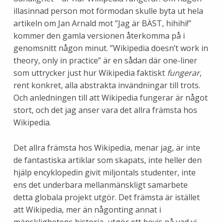
illasinnad person mot förmodan skulle byta ut hela
artikeln om Jan Arnald mot ”Jag är BÄST, hihihi!”
kommer den gamla versionen återkomma på i
genomsnitt någon minut. ”Wikipedia doesn’t work in
theory, only in practice” är en sådan där one-liner
som uttrycker just hur Wikipedia faktiskt
fungerar
,
rent konkret, alla abstrakta invändningar till trots.
Och anledningen till att Wikipedia fungerar är något
stort, och det jag anser vara det allra främsta hos
Wikipedia.
Det allra främsta hos Wikipedia, menar jag, är inte
de fantastiska artiklar som skapats, inte heller den
hjälp encyklopedin givit miljontals studenter, inte
ens det underbara mellanmänskligt samarbete
detta globala projekt utgör. Det främsta är istället
att Wikipedia, mer än någonting annat i
mänsklighetens historia, utgör ett bevis på vad vi