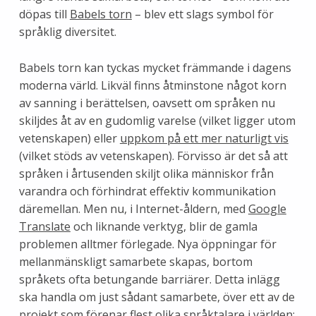
döpas till
Babels torn
– blev ett slags symbol för
språklig diversitet.
Babels torn kan tyckas mycket främmande i dagens
moderna värld. Likväl finns åtminstone något korn
av sanning i berättelsen, oavsett om språken nu
skiljdes åt av en gudomlig varelse (vilket ligger utom
vetenskapen) eller
uppkom på ett mer naturligt vis
(vilket stöds av vetenskapen). Förvisso är det så att
språken i årtusenden skiljt olika människor från
varandra och förhindrat effektiv kommunikation
däremellan. Men nu, i Internet-åldern, med
Google
Translate
och liknande verktyg, blir de gamla
problemen alltmer förlegade. Nya öppningar för
mellanmänskligt samarbete skapas, bortom
språkets ofta betungande barriärer. Detta inlägg
ska handla om just sådant samarbete, över ett av de
projekt som förenar flest olika språktalare i världen: