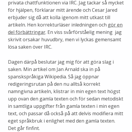
privata chattfunktionen via IRC. Jag tackar så mycket
för hjälpen, förklarar mitt ärende och Cesar Jared
erbjuder sig då att kolla igenom mitt utkast till
artikeln. Hen korrekturläser inledningen och
gör en
del förbättringar
. En viss svårförståelig mening jag
skrivit orsakar huvudbry, men vi lyckas gemensamt
lösa saken över IRC.
Dagen därpå beslutar jag mig för att göra slag i
saken. Min artikel om Jan Arnald ska in på
spanskspråkiga Wikipedia. Så jag öppnar
redigeringsrutan på den nu alltså korrekt
namngivna artikeln, klistrar in min egen text högst
upp ovan den gamla texten och för sedan metodiskt
in samtliga uppgifter från gamla texten i min egen
text, och passar då också på att delvis modifiera mitt
eget språkbruk i enlighet med den gamla texten.
Det går finfint.