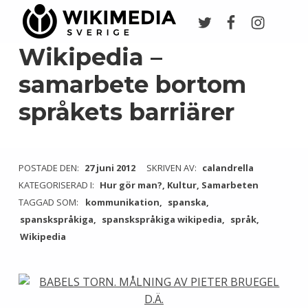
Twitter
Facebook
Instagr
Wikimedia Sverige
VI ARBETAR FÖR FRI KUNSKAP
Wikipedia –
samarbete bortom
språkets barriärer
POSTADE DEN:
27 juni 2012
SKRIVEN AV:
calandrella
KATEGORISERAD I:
Hur gör man?
,
Kultur
,
Samarbeten
TAGGAD SOM:
kommunikation
spanska
spanskspråkiga
spanskspråkiga wikipedia
språk
Wikipedia