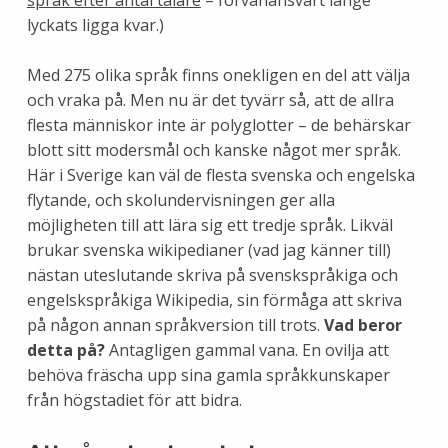
lyckats ligga kvar.)
Med 275 olika språk finns onekligen en del att välja
och vraka på. Men nu är det tyvärr så, att de allra
flesta människor inte är polyglotter – de behärskar
blott sitt modersmål och kanske något mer språk.
Här i Sverige kan väl de flesta svenska och engelska
flytande, och skolundervisningen ger alla
möjligheten till att lära sig ett tredje språk. Likväl
brukar svenska wikipedianer (vad jag känner till)
nästan uteslutande skriva på svenskspråkiga och
engelskspråkiga Wikipedia, sin förmåga att skriva
på någon annan språkversion till trots.
Vad beror
detta på?
Antagligen gammal vana. En ovilja att
behöva fräscha upp sina gamla språkkunskaper
från högstadiet för att bidra.