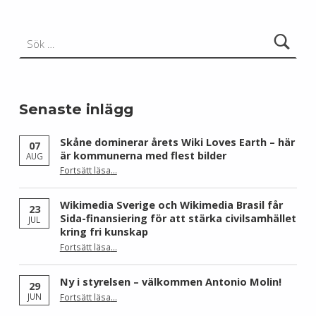
Sök efter:
Senaste inlägg
Skåne dominerar årets Wiki Loves Earth – här
07
är kommunerna med flest bilder
AUG
Fortsätt läsa
…
“Skåne dominerar årets Wiki Loves Earth – här är kommunerna med flest bilder”
Wikimedia Sverige och Wikimedia Brasil får
23
Sida-finansiering för att stärka civilsamhället
JUL
kring fri kunskap
Fortsätt läsa
…
“Wikimedia Sverige och Wikimedia Brasil får Sida-finansiering för att stärka civilsamhället kring fri kunskap”
Ny i styrelsen – välkommen Antonio Molin!
29
“Ny i styrelsen – välkommen Antonio Molin!”
JUN
Fortsätt läsa
…