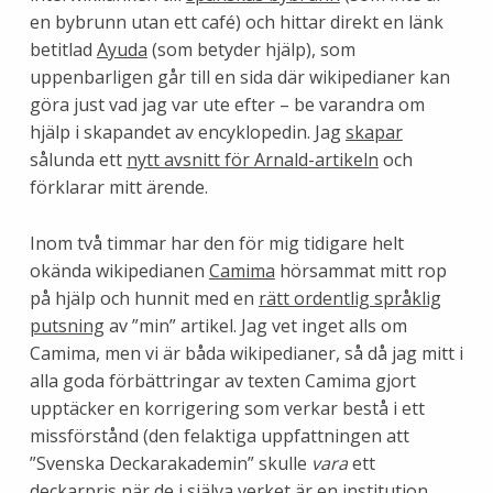
en bybrunn utan ett café) och hittar direkt en länk
betitlad
Ayuda
(som betyder hjälp), som
uppenbarligen går till en sida där wikipedianer kan
göra just vad jag var ute efter – be varandra om
hjälp i skapandet av encyklopedin. Jag
skapar
sålunda ett
nytt avsnitt för Arnald-artikeln
och
förklarar mitt ärende.
Inom två timmar har den för mig tidigare helt
okända wikipedianen
Camima
hörsammat mitt rop
på hjälp och hunnit med en
rätt ordentlig språklig
putsning
av ”min” artikel. Jag vet inget alls om
Camima, men vi är båda wikipedianer, så då jag mitt i
alla goda förbättringar av texten Camima gjort
upptäcker en korrigering som verkar bestå i ett
missförstånd (den felaktiga uppfattningen att
”Svenska Deckarakademin” skulle
vara
ett
deckarpris när de i själva verket är en institution