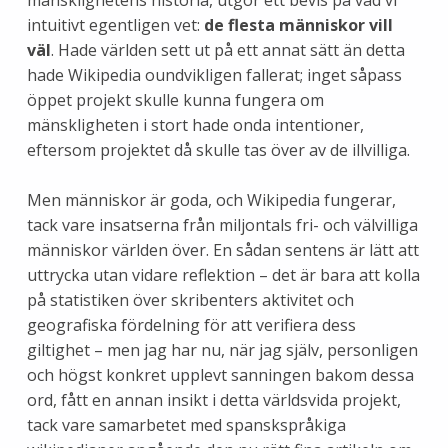
intuitivt egentligen vet:
de flesta människor vill
väl
. Hade världen sett ut på ett annat sätt än detta
hade Wikipedia oundvikligen fallerat; inget såpass
öppet projekt skulle kunna fungera om
mänskligheten i stort hade onda intentioner,
eftersom projektet då skulle tas över av de illvilliga.
Men människor är goda, och Wikipedia fungerar,
tack vare insatserna från miljontals fri- och välvilliga
människor världen över. En sådan sentens är lätt att
uttrycka utan vidare reflektion – det är bara att kolla
på statistiken över skribenters aktivitet och
geografiska fördelning för att verifiera dess
giltighet – men jag har nu, när jag själv, personligen
och högst konkret upplevt sanningen bakom dessa
ord, fått en annan insikt i detta världsvida projekt,
tack vare samarbetet med spanskspråkiga