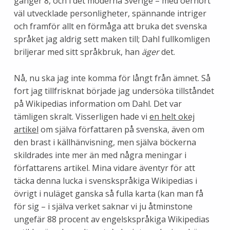
gånger 8, och i det moderna Sverige – med oerhört
väl utvecklade personligheter, spännande intriger
och framför allt en förmåga att bruka det svenska
språket jag aldrig sett maken till; Dahl fullkomligen
briljerar med sitt språkbruk, han
äger
det.
Nå, nu ska jag inte komma för långt från ämnet. Så
fort jag tillfrisknat började jag undersöka tillståndet
på Wikipedias information om Dahl. Det var
tämligen skralt. Visserligen hade vi
en helt okej
artikel
om själva författaren på svenska, även om
den brast i källhänvisning, men själva böckerna
skildrades inte mer än med några meningar i
författarens artikel. Mina vidare äventyr för att
täcka denna lucka i svenskspråkiga Wikipedias i
övrigt i nuläget ganska så fulla karta (kan man få
för sig – i själva verket saknar vi ju åtminstone
ungefär 88 procent av engelskspråkiga Wikipedias