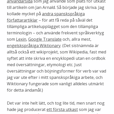
användarsida
som jag använde som plats för utkast
till artikeln om Jan Arnald. Så började jag skriva. Jag
kollade mycket på
andra spanskspråkiga
författarartiklar
– för att få reda på såväl det
tillämpliga artikelupplägget som den tillämpliga
terminologin – och använde frekvent språkverktyg
som
Lexin
,
Google Translate
och, allra mest,
engelskspråkiga Wiktionary
. (Det sistnämnda är
alltså också ett wikiprojekt, som Wikipedia, fast med
syftet att inte skriva en encyklopedi utan en ordbok
med översättningar, etymologi etc. Just
översättningar och böjningsformer för verb var vad
jag var ute efter i mitt spanskspråkiga arbete, och
Wiktionary fungerade som vanligt alldeles utmärkt
för detta ändamål.)
Det var inte helt lätt, och tog lite tid, men snart nog
hade jag producerat
ett första utkast
som jag var