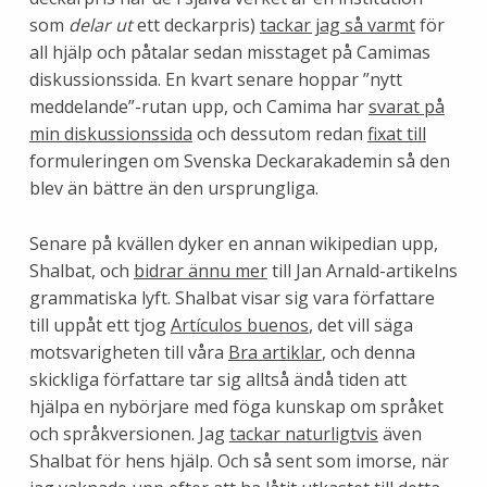
som
delar ut
ett deckarpris)
tackar jag så varmt
för
all hjälp och påtalar sedan misstaget på Camimas
diskussionssida. En kvart senare hoppar ”nytt
meddelande”-rutan upp, och Camima har
svarat på
min diskussionssida
och dessutom redan
fixat till
formuleringen om Svenska Deckarakademin så den
blev än bättre än den ursprungliga.
Senare på kvällen dyker en annan wikipedian upp,
Shalbat, och
bidrar ännu mer
till Jan Arnald-artikelns
grammatiska lyft. Shalbat visar sig vara författare
till uppåt ett tjog
Artículos buenos
, det vill säga
motsvarigheten till våra
Bra artiklar
, och denna
skickliga författare tar sig alltså ändå tiden att
hjälpa en nybörjare med föga kunskap om språket
och språkversionen. Jag
tackar naturligtvis
även
Shalbat för hens hjälp. Och så sent som imorse, när