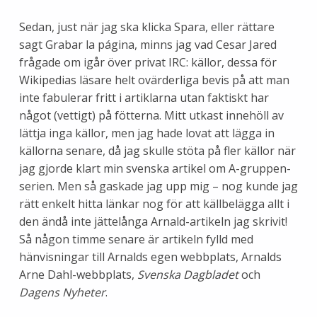
Sedan, just när jag ska klicka Spara, eller rättare
sagt Grabar la página, minns jag vad Cesar Jared
frågade om igår över privat IRC: källor, dessa för
Wikipedias läsare helt ovärderliga bevis på att man
inte fabulerar fritt i artiklarna utan faktiskt har
något (vettigt) på fötterna. Mitt utkast innehöll av
lättja inga källor, men jag hade lovat att lägga in
källorna senare, då jag skulle stöta på fler källor när
jag gjorde klart min svenska artikel om A-gruppen-
serien. Men så gaskade jag upp mig – nog kunde jag
rätt enkelt hitta länkar nog för att källbelägga allt i
den ändå inte jättelånga Arnald-artikeln jag skrivit!
Så någon timme senare är artikeln fylld med
hänvisningar till Arnalds egen webbplats, Arnalds
Arne Dahl-webbplats,
Svenska Dagbladet
och
Dagens Nyheter
.