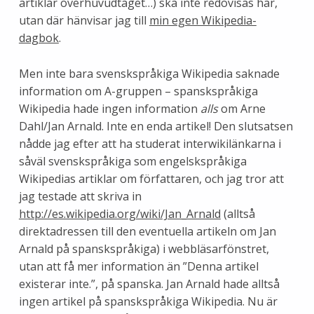
artiklar överhuvudtaget…) ska inte redovisas här,
utan där hänvisar jag till
min egen Wikipedia-
dagbok
.
Men inte bara svenskspråkiga Wikipedia saknade
information om A-gruppen – spanskspråkiga
Wikipedia hade ingen information
alls
om Arne
Dahl/Jan Arnald. Inte en enda artikel! Den slutsatsen
nådde jag efter att ha studerat interwikilänkarna i
såväl svenskspråkiga som engelskspråkiga
Wikipedias artiklar om författaren, och jag tror att
jag testade att skriva in
http://es.wikipedia.org/wiki/Jan_Arnald
(alltså
direktadressen till den eventuella artikeln om Jan
Arnald på spanskspråkiga) i webbläsarfönstret,
utan att få mer information än ”Denna artikel
existerar inte.”, på spanska. Jan Arnald hade alltså
ingen artikel på spanskspråkiga Wikipedia. Nu är