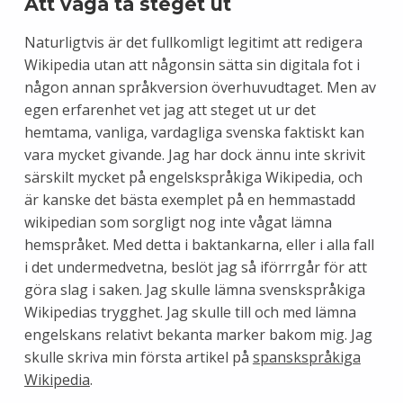
Att våga ta steget ut
Naturligtvis är det fullkomligt legitimt att redigera
Wikipedia utan att någonsin sätta sin digitala fot i
någon annan språkversion överhuvudtaget. Men av
egen erfarenhet vet jag att steget ut ur det
hemtama, vanliga, vardagliga svenska faktiskt kan
vara mycket givande. Jag har dock ännu inte skrivit
särskilt mycket på engelskspråkiga Wikipedia, och
är kanske det bästa exemplet på en hemmastadd
wikipedian som sorgligt nog inte vågat lämna
hemspråket. Med detta i baktankarna, eller i alla fall
i det undermedvetna, beslöt jag så iförrrgår för att
göra slag i saken. Jag skulle lämna svenskspråkiga
Wikipedias trygghet. Jag skulle till och med lämna
engelskans relativt bekanta marker bakom mig. Jag
skulle skriva min första artikel på
spanskspråkiga
Wikipedia
.