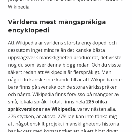
Wikipedia.
Världens mest mångspråkiga
encyklopedi
Att Wikipedia är världens största encyklopedi och
dessutom inget mindre än det kanske bästa
uppslagsverk mänskligheten producerat, det visste
nog du som läser denna blogg redan. Och du visste
säkert redan att Wikipedia är flerspråkigt. Men
något du kanske inte kände till är att Wikipedia inte
bara finns på svenska och de stora världsspråken
och några. Wikipedia finns förvisso på mängder av
små, lokala språk. Totalt finns hela
285 olika
språkversioner av Wikipedia
, varav nästan alla,
275 stycken, är aktiva. 275! Jag kan inte tänka mig
att något enskilt projekt i mänsklighetens historia
har lyckats med konststycket att på ett blott drygt