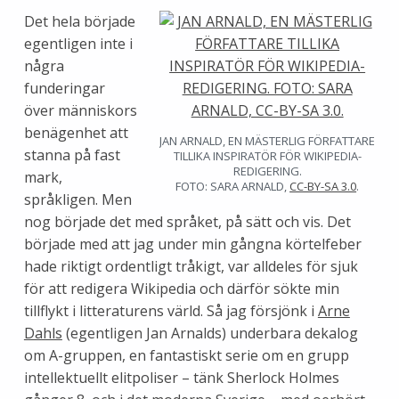
Det hela började
egentligen inte i
några
funderingar
över människors
benägenhet att
JAN ARNALD, EN MÄSTERLIG FÖRFATTARE
stanna på fast
TILLIKA INSPIRATÖR FÖR WIKIPEDIA-
REDIGERING.
mark,
FOTO: SARA ARNALD,
CC-BY-SA 3.0
.
språkligen. Men
nog började det med språket, på sätt och vis. Det
började med att jag under min gångna körtelfeber
hade riktigt ordentligt tråkigt, var alldeles för sjuk
för att redigera Wikipedia och därför sökte min
tillflykt i litteraturens värld. Så jag försjönk i
Arne
Dahls
(egentligen Jan Arnalds) underbara dekalog
om A-gruppen, en fantastiskt serie om en grupp
intellektuellt elitpoliser – tänk Sherlock Holmes