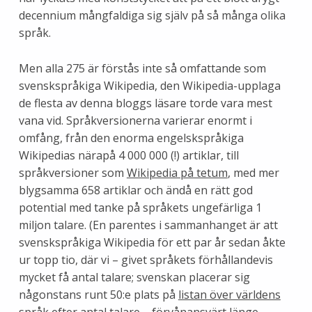
decennium mångfaldiga sig själv på så många olika
språk.
Men alla 275 är förstås inte så omfattande som
svenskspråkiga Wikipedia, den Wikipedia-upplaga
de flesta av denna bloggs läsare torde vara mest
vana vid. Språkversionerna varierar enormt i
omfång, från den enorma engelskspråkiga
Wikipedias närapå 4 000 000 (!) artiklar, till
språkversioner som
Wikipedia på tetum
, med mer
blygsamma 658 artiklar och ändå en rätt god
potential med tanke på språkets ungefärliga 1
miljon talare. (En parentes i sammanhanget är att
svenskspråkiga Wikipedia för ett par år sedan åkte
ur topp tio, där vi – givet språkets förhållandevis
mycket få antal talare; svenskan placerar sig
någonstans runt 50:e plats på
listan över världens
språk efter antal talare
– förvånansvärt länge