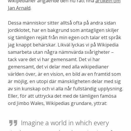
wikipedianer angående den nu rätt fina
artikeln om
Jan Arnald
.
Dessa människor sitter alltså ofta på andra sidan
jordklotet, har en bakgrund som antagligen skiljer
sig tämligen rejält från min egen och talar ett språk
jag knappt behärskar. Likväl lyckas vi på Wikipedia
samarbeta utan några nämnvärda svårigheter –
tack vare det vi har gemensamt. Det vi har
gemensamt, det vi delar med alla wikipedianer
världen över, är en vision, en bild av en framtid som
är möjlig, en utopi där mänskligheten delar med sig
av sin kunskap och vi alla når fullständig upplysning.
Eller, för att uttrycka det med de tämligen famösa
ord Jimbo Wales, Wikipedias grundare, yttrat:
Imagine a world in which every