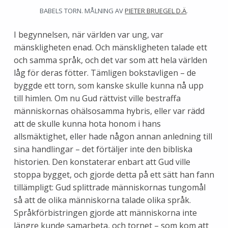
BABELS TORN. MÅLNING AV
PIETER BRUEGEL D.Ä
.
I begynnelsen, när världen var ung, var
mänskligheten enad. Och mänskligheten talade ett
och samma språk, och det var som att hela världen
låg för deras fötter. Tämligen bokstavligen – de
byggde ett torn, som kanske skulle kunna nå upp
till himlen. Om nu Gud rättvist ville bestraffa
människornas ohälsosamma hybris, eller var rädd
att de skulle kunna hota honom i hans
allsmäktighet, eller hade någon annan anledning till
sina handlingar – det förtäljer inte den bibliska
historien. Den konstaterar enbart att Gud ville
stoppa bygget, och gjorde detta på ett sätt han fann
tillämpligt: Gud splittrade människornas tungomål
så att de olika människorna talade olika språk.
Språkförbistringen gjorde att människorna inte
längre kunde samarbeta, och tornet – som kom att