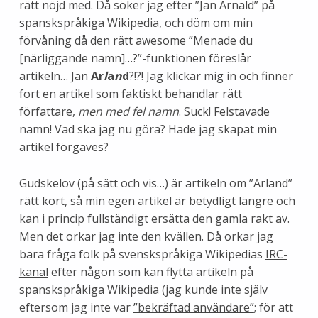
rätt nöjd med. Då söker jag efter ”Jan Arnald” på
spanskspråkiga Wikipedia, och döm om min
förvåning då den rätt awesome ”Menade du
[närliggande namn]…?”-funktionen föreslår
artikeln… Jan
Ar
l
a
n
d
?!?! Jag klickar mig in och finner
fort
en artikel
som faktiskt behandlar
rätt
författare,
men med fel namn
. Suck! Felstavade
namn! Vad ska jag nu göra? Hade jag skapat min
artikel förgäves?
Gudskelov (på sätt och vis…) är artikeln om ”Arland”
rätt kort, så min egen artikel är betydligt längre och
kan i princip fullständigt ersätta den gamla rakt av.
Men det orkar jag inte den kvällen. Då orkar jag
bara fråga folk på svenskspråkiga Wikipedias
IRC-
kanal
efter någon som kan flytta artikeln på
spanskspråkiga Wikipedia (jag kunde inte själv
eftersom jag inte var
”bekräftad användare”
; för att