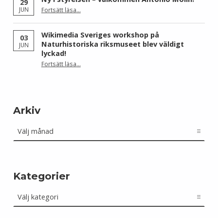
29
“Ny i styrelsen – välkommen Antonio Molin!”
JUN
Fortsätt läsa
…
Wikimedia Sveriges workshop på
03
Naturhistoriska riksmuseet blev väldigt
JUN
lyckad!
“Wikimedia Sveriges workshop på Naturhistoriska riksmuseet blev väldigt lyckad!”
Fortsätt läsa
…
Arkiv
Arkiv
Kategorier
Kategorier