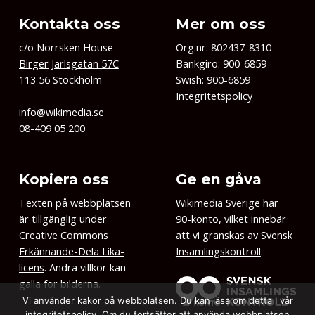
Kontakta oss
Mer om oss
c/o Norrsken House
Org.nr: 802437-8310
Birger Jarlsgatan 57C
Bankgiro: 900-6859
113 56 Stockholm
Swish: 900-6859
Integritetspolicy
info@wikimedia.se
08-409 05 200
Kopiera oss
Ge en gåva
Texten på webbplatsen
Wikimedia Sverige har
är tillgänglig under
90-konto, vilket innebär
Creative Commons
att vi granskas av
Svensk
Erkännande-Dela Lika-
Insamlingskontroll
.
licens
. Andra villkor kan
gälla för bilderna.
Vi använder kakor på webbplatsen. Du kan läsa om detta i vår
integritetspolicy. Om du fortsätter att använda webbplatsen