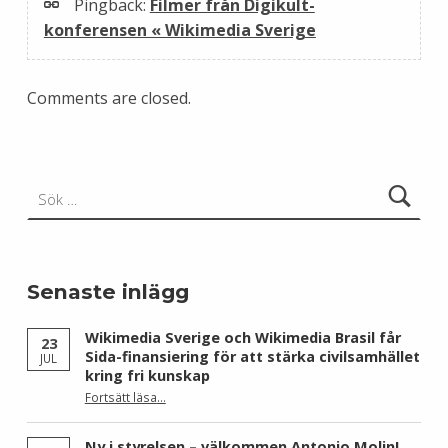
Pingback:
Filmer från Digikult-
konferensen « Wikimedia Sverige
Comments are closed.
Sök efter:
Senaste inlägg
Wikimedia Sverige och Wikimedia Brasil får
23
Sida-finansiering för att stärka civilsamhället
JUL
kring fri kunskap
Fortsätt läsa
…
“Wikimedia Sverige och Wikimedia Brasil får Sida-finansiering för att stärka civilsamhället kring fri kunskap”
Ny i styrelsen – välkommen Antonio Molin!