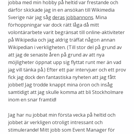
jobba med min hobby på heltid var frestande och
därför skickade jag in en ansökan till Wikimedia
Sverige när jag såg
deras jobbannons
. Mina
förhoppningar var dock rätt låga då mitt
volontärarbete varit begränsat till online-aktiviteter
på Wikipedia och jag aldrig träffat någon annan
Wikipedian i verkligheten. (Till stor del på grund av
att jag de senaste åren på grund av att nya
möjligheter öppnat upp sig flyttat runt mer än vad
jag vill tänka på.) Efter ett par intervjuer och ett prov
fick jag dock den fantastiska nyheten att jag fått
jobbet! Jag trodde knappt mina öron och insåg
samtidigt att jag skulle komma att bli Stockholmare
inom en snar framtid!
Jag har nu jobbat min första vecka på heltid och
jobbet är verkligen otroligt intressant och
stimulerande! Mitt jobb som Event Manager för