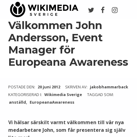
Twitter
Facebook
Instagr
Wikimedia Sverige
VI ARBETAR FÖR FRI KUNSKAP
Välkommen John
Andersson, Event
Manager för
Europeana Awareness
POSTADE DEN:
20 juni 2012
SKRIVEN AV:
jakobhammarback
KATEGORISERAD I:
Wikimedia Sverige
TAGGAD SOM:
anställd
EuropeanaAwareness
Vi hälsar särskilt varmt välkommen till vår nya
medarbetare John, som får presentera sig själv