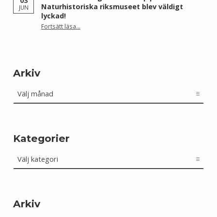
03
Naturhistoriska riksmuseet blev väldigt
JUN
lyckad!
“Wikimedia Sveriges workshop på Naturhistoriska riksmuseet blev väldigt lyckad!”
Fortsätt läsa
…
Arkiv
Arkiv
Kategorier
Kategorier
Arkiv