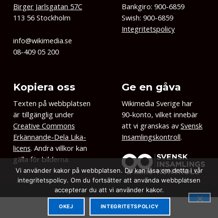
Birger Jarlsgatan 57C
Bankgiro: 900-6859
113 56 Stockholm
Swish: 900-6859
Integritetspolicy
info@wikimedia.se
08-409 05 200
Kopiera oss
Ge en gåva
Texten på webbplatsen
Wikimedia Sverige har
är tillgänglig under
90-konto, vilket innebär
Creative Commons
att vi granskas av
Svensk
Erkännande-Dela Lika-
Insamlingskontroll
.
licens
. Andra villkor kan
gälla för bilderna.
Vi använder kakor på webbplatsen. Du kan läsa om detta i vår
integritetspolicy. Om du fortsätter att använda webbplatsen
accepterar du att vi använder kakor.
OKEJ
INTEGRITETSPOLICY
MENU