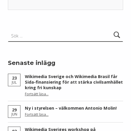
Skip back to main navigation
Sök efter:
Senaste inlägg
Wikimedia Sverige och Wikimedia Brasil får
23
Sida-finansiering för att stärka civilsamhället
JUL
kring fri kunskap
Fortsätt läsa
…
“Wikimedia Sverige och Wikimedia Brasil får Sida-finansiering för att stärka civilsamhället kring fri kunskap”
Ny i styrelsen – välkommen Antonio Molin!
29
“Ny i styrelsen – välkommen Antonio Molin!”
JUN
Fortsätt läsa
…
Wikimedia Sveriges workshop på