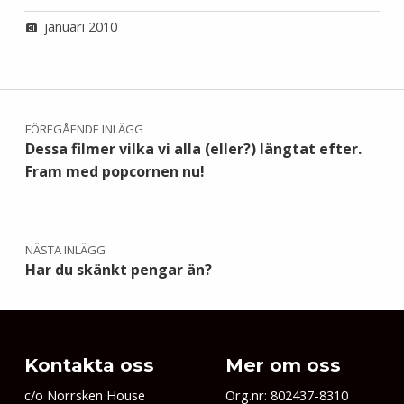
januari 2010
Inläggsnavigering
FÖREGÅENDE INLÄGG
Dessa filmer vilka vi alla (eller?) längtat efter.
Fram med popcornen nu!
NÄSTA INLÄGG
Har du skänkt pengar än?
Kontakta oss
Mer om oss
c/o Norrsken House
Org.nr: 802437-8310