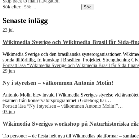
Skip back to main navigation
Sök efter:
Senaste inlägg
23
jul
Wikimedia Sverige och Wikimedia Brasil får Sida-finan
Wikimedia Sverige och den brasilianska systerorganisationen Wikimedia 
sprida tillförlitlig, fri kunskap i Brasilien. Projektet, Strengthening C
Fortsätt läsa
“Wikimedia Sverige och Wikimedia Brasil får Sida-finansie
29
jun
Ny i styrelsen – välkommen Antonio Molin!
Antonio Molin blev invald i Wikimedia Sveriges styrelse vid årsmötet 
examen från konservatorsprogrammet i Göteborg har…
Fortsätt läsa
“Ny i styrelsen – välkommen Antonio Molin!”
…
03
jun
Wikimedia Sveriges workshop på Naturhistoriska riks
Tio personer – de flesta helt nya till Wikimedias plattformar – samla