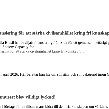
siering för att stärka civilsamhället kring fri kunska
Brasil har beviljats finansiering från Sida för ett gemensamt ettårigt p
ivil Society Capacity for…
ring för att stärka civilsamhället kring fri kunskap”
…
i april 2026. Här berättar han lite om sig själv och sin bakgrund inom
museet blev väldigt lyckad!
des i lördags för att tillsammans bidra till den fria kunskapen om värl