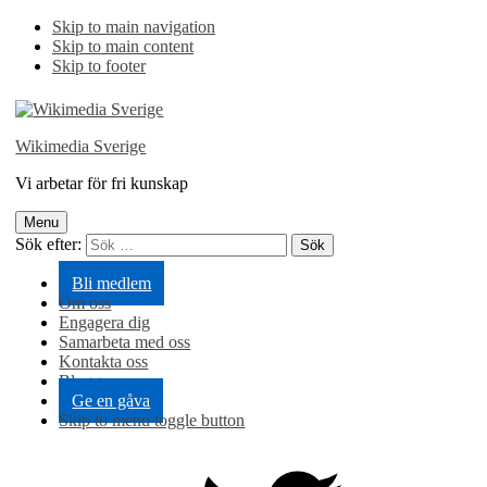
Skip to main navigation
Skip to main content
Skip to footer
Wikimedia Sverige
Vi arbetar för fri kunskap
Menu
Sök efter:
Bli medlem
Om oss
Engagera dig
Samarbeta med oss
Kontakta oss
Blogg
Ge en gåva
Skip to menu toggle button