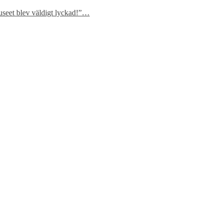
eet blev väldigt lyckad!”
…