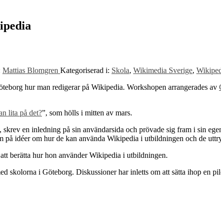
ipedia
:
Mattias Blomgren
Kategoriserad i:
Skola
,
Wikimedia Sverige
,
Wikiped
i Göteborg hur man redigerar på Wikipedia. Workshopen arrangerades av
n lita på det?
”, som hölls i mitten av mars.
skrev en inledning på sin användarsida och prövade sig fram i sin egen
om på idéer om hur de kan använda Wikipedia i utbildningen och de utt
 att berätta hur hon använder Wikipedia i utbildningen.
d skolorna i Göteborg. Diskussioner har inletts om att sätta ihop en p