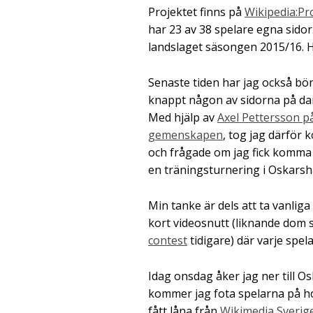
Projektet finns på
Wikipedia:Pr
har 23 av 38 spelare egna sidor.
landslaget säsongen 2015/16. H
Senaste tiden har jag också bör
knappt någon av sidorna på da
Med hjälp av
Axel Pettersson 
gemenskapen
, tog jag därför
och frågade om jag fick komm
en träningsturnering i Oskarsha
Min tanke är dels att ta vanliga
kort videosnutt (liknande dom
contest
tidigare) där varje spela
Idag onsdag åker jag ner till 
kommer jag fota spelarna på ho
fått låna från
Wikimedia Sverig