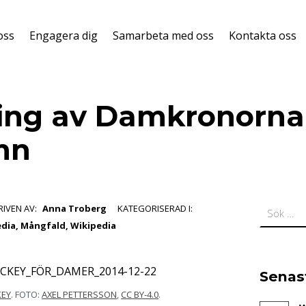
oss
Engagera dig
Samarbeta med oss
Kontakta oss
ing av Damkronorna 
mn
Sök efter:
RIVEN AV:
Anna Troberg
KATEGORISERAD I:
edia
,
Mångfald
,
Wikipedia
Senas
KEY
. FOTO:
AXEL PETTERSSON
,
CC BY-4.0
.