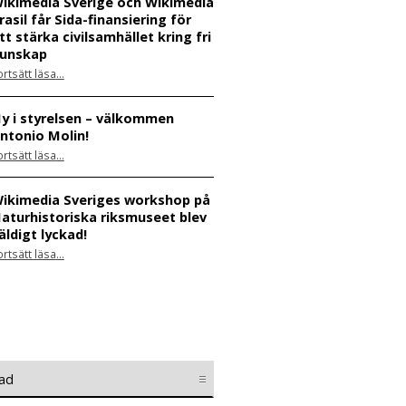
ikimedia Sverige och Wikimedia
rasil får Sida-finansiering för
tt stärka civilsamhället kring fri
unskap
ortsätt läsa
…
“Wikimedia Sverige och Wikimedia Brasil får Sida-finansiering för att stärka civilsamhället kring fri kunskap”
y i styrelsen – välkommen
ntonio Molin!
“Ny i styrelsen – välkommen Antonio Molin!”
ortsätt läsa
…
ikimedia Sveriges workshop på
aturhistoriska riksmuseet blev
äldigt lyckad!
“Wikimedia Sveriges workshop på Naturhistoriska riksmuseet blev väldigt lyckad!”
ortsätt läsa
…