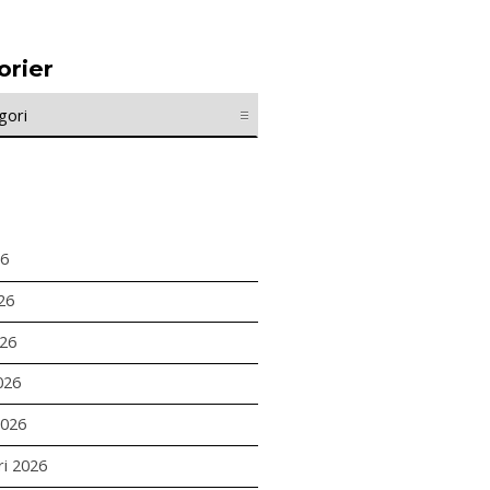
orier
r
26
26
26
026
2026
ri 2026