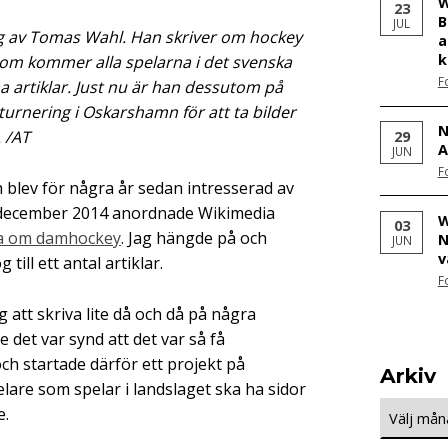
W
23
B
JUL
ägg av Tomas Wahl. Han skriver om hockey
a
k
nom kommer alla spelarna i det svenska
F
a artiklar. Just nu är han dessutom på
urnering i Oskarshamn för att ta bilder
N
 /AT
29
A
JUN
F
och blev för några år sedan intresserad av
I december 2014 anordnade Wikimedia
W
03
ga om damhockey
. Jag hängde på och
N
JUN
v
 till ett antal artiklar.
F
g att skriva lite då och då på några
e det var synd att det var så få
ch startade därför ett projekt på
Arkiv
elare som spelar i landslaget ska ha sidor
Arkiv
e.