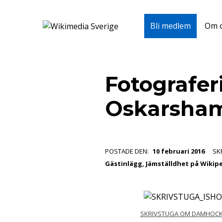
Wikimedia Sverige
Om 
Bli medlem
VI ARBETAR FÖR FRI KUNSKAP
Skip to main navigation
Skip to main content
Skip to footer
Fotografer
Oskarsha
POSTADE DEN:
10 februari 2016
SK
Gästinlägg
,
Jämställdhet på Wikip
SKRIVSTUGA OM DAMHOC