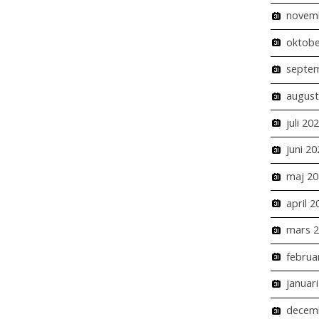
novem
oktobe
septe
august
juli 20
juni 20
maj 20
april 2
mars 
februa
januar
decem