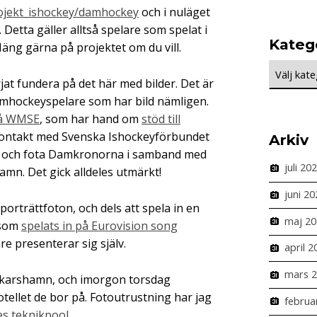
ojekt_ishockey/damhockey
och i nuläget
 Detta gäller alltså spelare som spelat i
Kateg
äng gärna på projektet om du vill.
Kategorie
jat fundera på det här med bilder. Det är
mhockeyspelare som har bild nämligen.
på WMSE
, som har hand om
stöd till
 kontakt med Svenska Ishockeyförbundet
Arkiv
a och fota Damkronorna i samband med
juli 20
mn. Det gick alldeles utmärkt!
juni 20
 porträttfoton, och dels att spela in en
maj 20
 som
spelats in på Eurovision song
re presenterar sig själv.
april 2
mars 
Oskarshamn, och imorgon torsdag
tellet de bor på. Fotoutrustning har jag
februa
es teknikpool
.