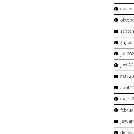
novem
oktobe
septe
august
juli 20
juni 20
maj 20
april 2
mars 
februa
januar
decem