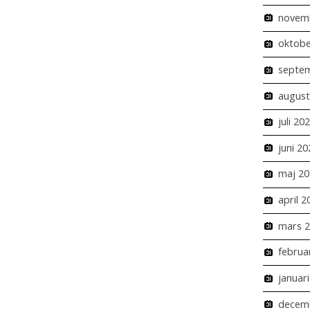
novem
oktobe
septe
august
juli 20
juni 20
maj 20
april 2
mars 
februa
januar
decem