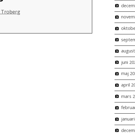
decem
a Troberg
novem
oktobe
septe
august
juni 20
maj 20
april 2
mars 
februa
januar
decem