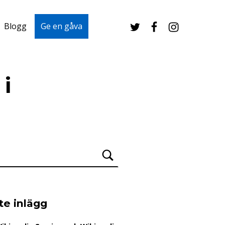
Twitter
Facebook
Instagram
Blogg
Ge en gåva
i
te inlägg