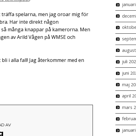
januar
tt träffa spelarna, men jag oroar mig för
decem
 bra. Har inte direkt någon
oktobe
 ju så många knappar på kamerorna. Men
ningen av Arild Vågen på WMSE och
septe
august
li i alla fall! Jag återkommer med en
juli 20
juni 20
maj 20
april 2
mars 
februa
AD AV
januar
g