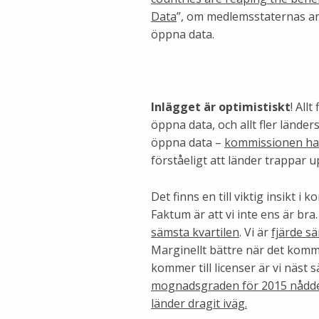
Data
”, om medlemsstaternas a
öppna data.
Inlägget är optimistiskt
! All
öppna data, och allt fler länder
öppna data –
kommissionen har 
förståeligt att länder trappar u
Det finns en till viktig insikt i
Faktum är att vi inte ens är br
sämsta kvartilen
. Vi är
fjärde s
Marginellt bättre när det komme
kommer till licenser är vi näst
mognadsgraden för 2015 nådde 
länder dragit iväg.