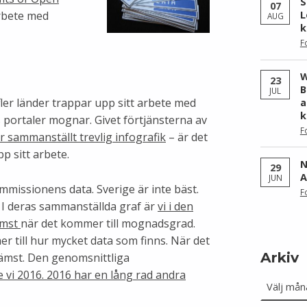
S
07
GRAY.
rbete med
L
AUG
k
F
W
23
B
JUL
t fler länder trappar upp sitt arbete med
a
k
s portaler mognar. Givet förtjänsterna av
F
sammanställt trevlig infografik
– är det
pp sitt arbete.
N
29
A
JUN
 kommissionens data. Sverige är inte bäst.
F
a. I deras sammanställda graf är
vi i den
ämst
när det kommer till mognadsgrad.
r till hur mycket data som finns. När det
Arkiv
 sämst. Den genomsnittliga
Arkiv
vi 2016. 2016 har en lång rad andra