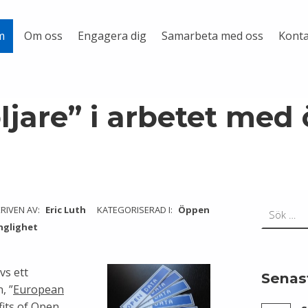
Om oss
Engagera dig
Samarbeta med oss
Konta
m
öljare” i arbetet med
Sök efter:
RIVEN AV:
Eric Luth
KATEGORISERAD I:
Öppen
nglighet
vs ett
Senas
CC0.
, ”
European
FOTO:
JONATHAN
fits of Open