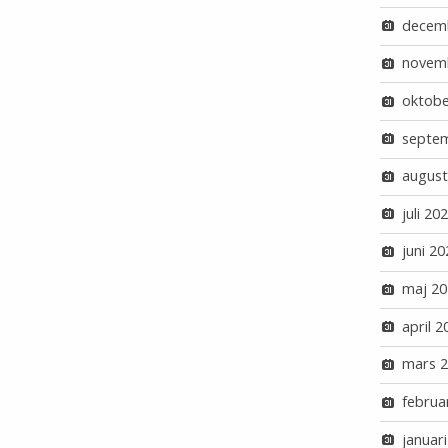
decem
novem
oktobe
septe
august
juli 20
juni 20
maj 20
april 2
mars 
februa
januar