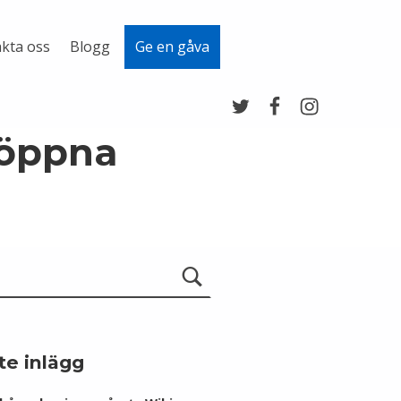
kta oss
Blogg
Ge en gåva
Twitter
Facebook
Instagram
 öppna
te inlägg