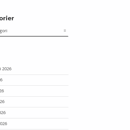
orier
r
i 2026
26
26
26
026
2026