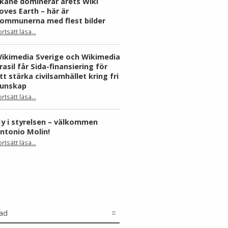
kåne dominerar årets Wiki
oves Earth – här är
ommunerna med flest bilder
ortsätt läsa
…
“Skåne dominerar årets Wiki Loves Earth – här är kommunerna med flest bilder”
ikimedia Sverige och Wikimedia
rasil får Sida-finansiering för
tt stärka civilsamhället kring fri
unskap
ortsätt läsa
…
“Wikimedia Sverige och Wikimedia Brasil får Sida-finansiering för att stärka civilsamhället kring fri kunskap”
y i styrelsen – välkommen
ntonio Molin!
“Ny i styrelsen – välkommen Antonio Molin!”
ortsätt läsa
…