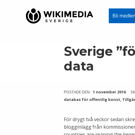
Wikimedia Sverige
Bli medle
VI ARBETAR FÖR FRI KUNSKAP
Skip to main navigation
Skip to main content
Skip to footer
Sverige ”f
data
POSTADE DEN:
1 november 2016
SK
databas för offentlig konst
,
Tillgä
För drygt två veckor sedan skre
blogginlägg från kommissionen
countries are reaping the bene