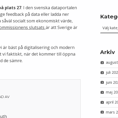
på plats 27
. I den svenska dataportalen
 ge feedback på data eller ladda ner
Kateg
på såväl socialt som ekonomiskt värde,
Kategorie
ommissionens slutsats
är att Sverige är
t vi är bäst på digitalisering och modern
Arkiv
tt vi faktiskt, när det kommer till öppna
and de sämre.
august
juli 20
juni 20
maj 20
AD AV
april 2
mars 
Luth