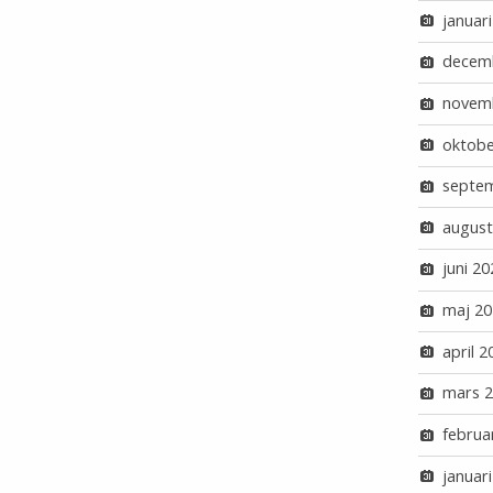
januar
decem
novem
oktobe
septe
august
juni 20
maj 20
april 2
mars 
februa
januar