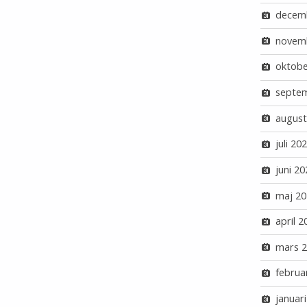
decem
novem
oktobe
septe
august
juli 20
juni 20
maj 20
april 2
mars 
februa
januar