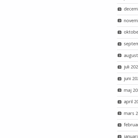
decem
novem
oktobe
septe
august
juli 20
juni 20
maj 20
april 2
mars 
februa
januar