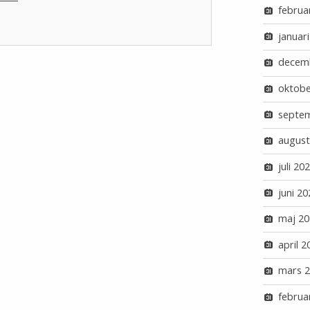
februa
januar
decem
oktobe
septe
august
juli 20
juni 20
maj 20
april 2
mars 
februa