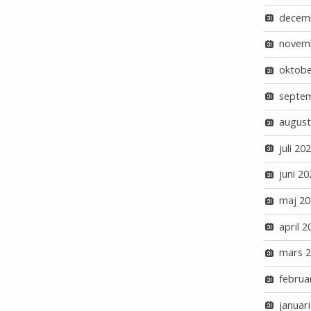
decem
novem
oktobe
septe
august
juli 20
juni 20
maj 20
april 2
mars 
februa
januar