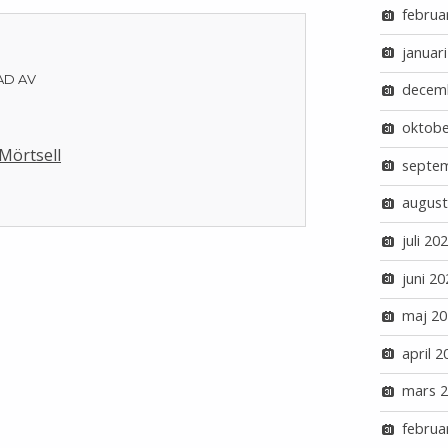
februa
januar
AD AV
decem
l
oktobe
 Mörtsell
septe
august
juli 20
juni 20
maj 20
april 2
mars 
februa