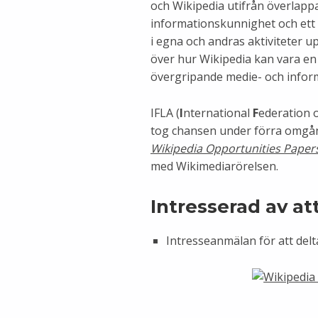
och Wikipedia utifrån överlap
informationskunnighet och ett f
i egna och andras aktiviteter 
över hur Wikipedia kan vara en
övergripande medie- och infor
IFLA (
I
nternational
F
ederation 
tog chansen under förra omgån
Wikipedia Opportunities Paper
med Wikimediarörelsen.
Intresserad av at
Intresseanmälan för att delt