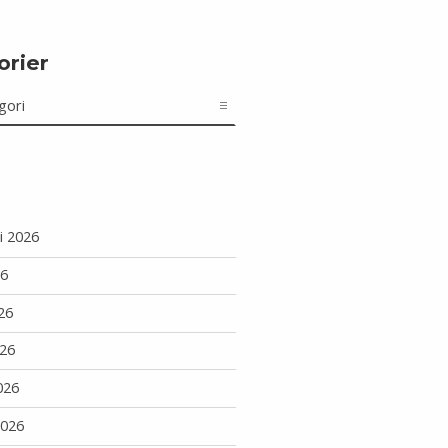
orier
r
i 2026
26
26
26
026
2026