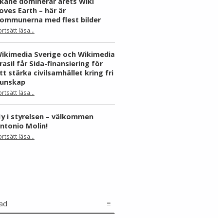
kåne dominerar årets Wiki
oves Earth – här är
ommunerna med flest bilder
ortsätt läsa
…
“Skåne dominerar årets Wiki Loves Earth – här är kommunerna med flest bilder”
ikimedia Sverige och Wikimedia
rasil får Sida-finansiering för
tt stärka civilsamhället kring fri
unskap
ortsätt läsa
…
“Wikimedia Sverige och Wikimedia Brasil får Sida-finansiering för att stärka civilsamhället kring fri kunskap”
y i styrelsen – välkommen
ntonio Molin!
“Ny i styrelsen – välkommen Antonio Molin!”
ortsätt läsa
…