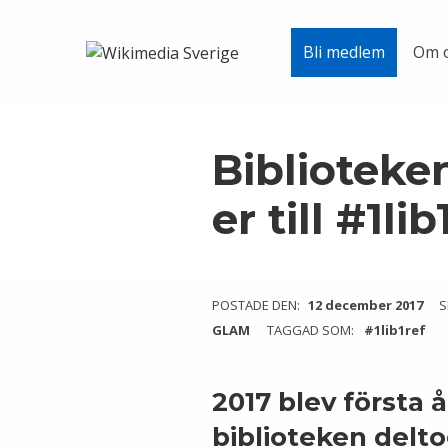
Wikimedia Sverige
Om 
Bli medlem
VI ARBETAR FÖR FRI KUNSKAP
Skip to main navigation
Skip to main content
Skip to footer
Biblioteke
er till #1li
POSTADE DEN:
12 december 2017
S
GLAM
TAGGAD SOM:
#1lib1ref
2017 blev första 
biblioteken deltog