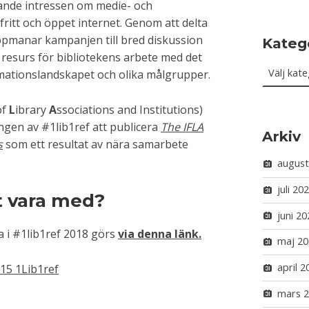
pande intressen om medie- och
ritt och öppet internet. Genom att delta
uppmanar kampanjen till bred diskussion
Kateg
 resurs för bibliotekens arbete med det
Kategorie
mationslandskapet och olika målgrupper.
of
L
ibrary
A
ssociations and Institutions)
gen av #1lib1ref att publicera
The IFLA
Arkiv
s
som ett resultat av nära samarbete
august
juli 20
t vara med?
juni 20
a i #1lib1ref 2018 görs
via denna länk.
maj 20
april 2
mars 