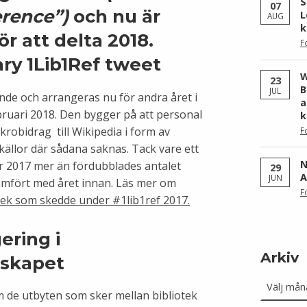
S
07
ference”)
och nu är
L
AUG
k
r att delta 2018.
F
W
23
B
JUL
e och arrangeras nu för andra året i
a
februari 2018. Den bygger på att personal
k
robidrag till Wikipedia i form av
F
 källor där sådana saknas. Tack vare ett
N
2017 mer än fördubblades antalet
29
A
JUN
ämfört med året innan. Läs mer om
F
otek som skedde under #1lib1ref 2017.
ring i
Arkiv
dskapet
Arkiv
fram de utbyten som sker mellan bibliotek