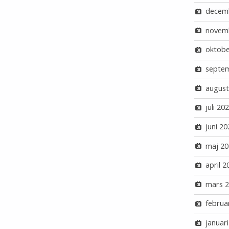
decem
novem
oktobe
septe
august
juli 20
juni 20
maj 20
april 2
mars 
februa
januar