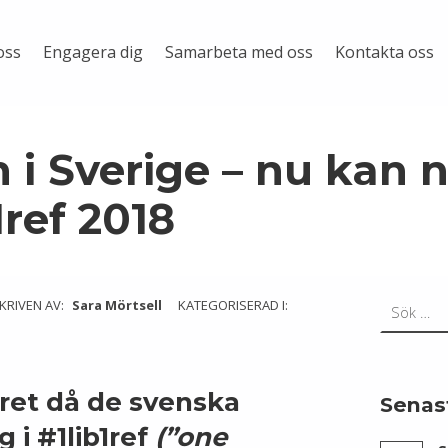
oss
Engagera dig
Samarbeta med oss
Kontakta oss
n i Sverige – nu kan 
b1ref 2018
Sök efter:
KRIVEN AV:
Sara Mörtsell
KATEGORISERAD I:
året då de svenska
Senas
 i #1lib1ref
(”one