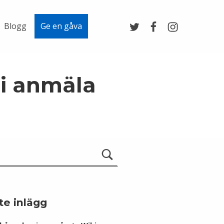
Twitter
Facebook
Instagram
Blogg
Ge en gåva
ni anmäla
te inlägg