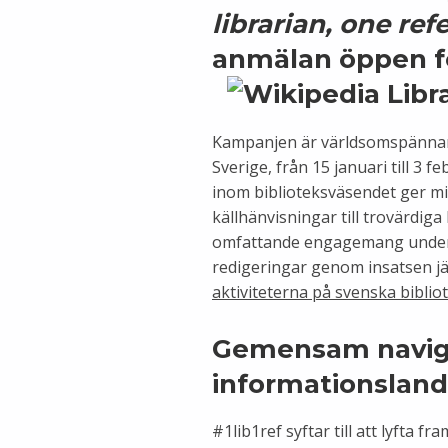
librarian, one re
anmälan öppen fö
Kampanjen är världsomspännand
Sverige, från 15 januari till 3 
inom biblioteksväsendet ger mik
källhänvisningar till trovärdiga
omfattande engagemang under 
redigeringar genom insatsen j
aktiviteterna på svenska bibli
Gemensam navige
informationslan
#1lib1ref syftar till att lyfta 