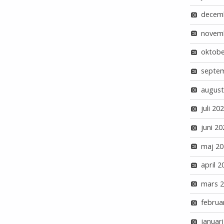
decem
novem
oktobe
septe
august
juli 20
juni 20
maj 20
april 2
mars 
februa
januar