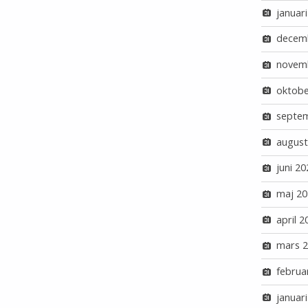
januar
decem
novem
oktobe
septe
august
juni 20
maj 20
april 2
mars 
februa
januar