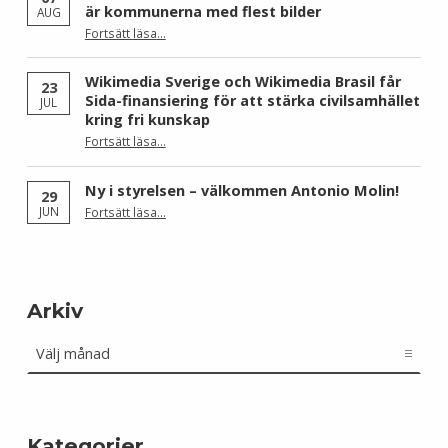
är kommunerna med flest bilder
AUG
Fortsätt läsa
…
“Skåne dominerar årets Wiki Loves Earth – här är kommunerna med flest bilder”
Wikimedia Sverige och Wikimedia Brasil får
23
Sida-finansiering för att stärka civilsamhället
JUL
kring fri kunskap
Fortsätt läsa
…
“Wikimedia Sverige och Wikimedia Brasil får Sida-finansiering för att stärka civilsamhället kring fri kunskap”
Ny i styrelsen – välkommen Antonio Molin!
29
“Ny i styrelsen – välkommen Antonio Molin!”
JUN
Fortsätt läsa
…
Arkiv
Arkiv
Kategorier