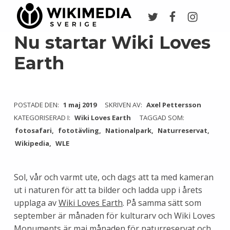
Twitter
Facebook
Instagr
Wikimedia Sverige
VI ARBETAR FÖR FRI KUNSKAP
Nu startar Wiki Loves
Earth
POSTADE DEN:
1 maj 2019
SKRIVEN AV:
Axel Pettersson
KATEGORISERAD I:
Wiki Loves Earth
TAGGAD SOM:
fotosafari
fototävling
Nationalpark
Naturreservat
Wikipedia
WLE
Sol, vår och varmt ute, och dags att ta med kameran
ut i naturen för att ta bilder och ladda upp i årets
upplaga av
Wiki Loves Earth
. På samma sätt som
september är månaden för kulturarv och Wiki Loves
Monuments är maj månaden för naturreservat och