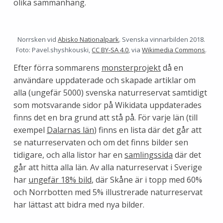
olika sammanhang.
Norrsken vid
Abisko Nationalpark
. Svenska vinnarbilden 2018.
Foto: Pavel.shyshkouski,
CC BY-SA 4.0
, via
Wikimedia Commons
.
Efter förra sommarens
monsterprojekt
då en
användare uppdaterade och skapade artiklar om
alla (ungefär 5000) svenska naturreservat samtidigt
som motsvarande sidor på Wikidata uppdaterades
finns det en bra grund att stå på. För varje län (till
exempel
Dalarnas län
) finns en lista där det går att
se naturreservaten och om det finns bilder sen
tidigare, och alla listor har en
samlingssida
där det
går att hitta alla län. Av alla naturreservat i Sverige
har
ungefär 18% bild
, där Skåne är i topp med 60%
och Norrbotten med 5% illustrerade naturreservat
har lättast att bidra med nya bilder.