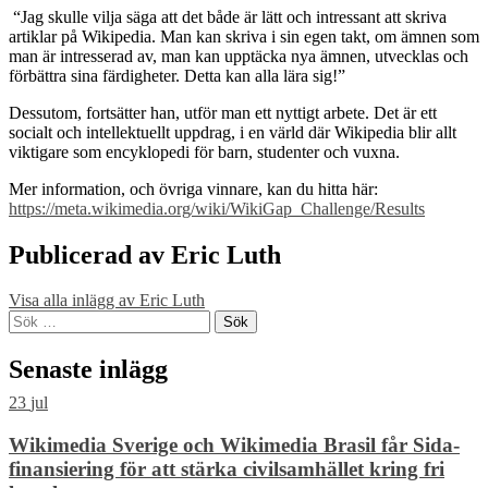
“Jag skulle vilja säga att det både är lätt och intressant att skriva
artiklar på Wikipedia. Man kan skriva i sin egen takt, om ämnen som
man är intresserad av, man kan upptäcka nya ämnen, utvecklas och
förbättra sina färdigheter. Detta kan alla lära sig!”
Dessutom, fortsätter han, utför man ett nyttigt arbete. Det är ett
socialt och intellektuellt uppdrag, i en värld där Wikipedia blir allt
viktigare som encyklopedi för barn, studenter och vuxna.
Mer information, och övriga vinnare, kan du hitta här:
https://meta.wikimedia.org/wiki/WikiGap_Challenge/Results
Publicerad av
Eric Luth
Visa alla inlägg av Eric Luth
Skip
Sök
back
efter:
to
Senaste inlägg
main
navigation
23
jul
Wikimedia Sverige och Wikimedia Brasil får Sida-
finansiering för att stärka civilsamhället kring fri