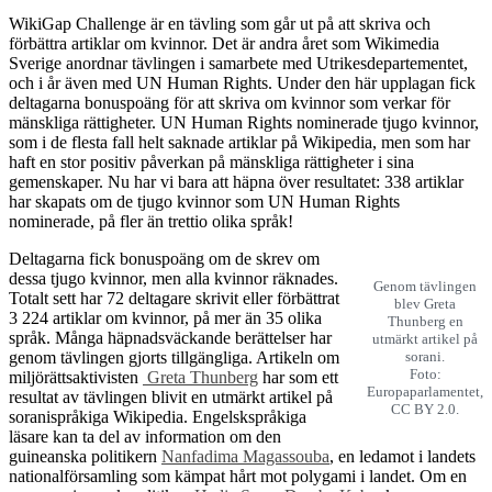
WikiGap Challenge är en tävling som går ut på att skriva och
förbättra artiklar om kvinnor. Det är andra året som Wikimedia
Sverige anordnar tävlingen i samarbete med Utrikesdepartementet,
och i år även med UN Human Rights. Under den här upplagan fick
deltagarna bonuspoäng för att skriva om kvinnor som verkar för
mänskliga rättigheter. UN Human Rights nominerade tjugo kvinnor,
som i de flesta fall helt saknade artiklar på Wikipedia, men som har
haft en stor positiv påverkan på mänskliga rättigheter i sina
gemenskaper. Nu har vi bara att häpna över resultatet: 338 artiklar
har skapats om de tjugo kvinnor som UN Human Rights
nominerade, på fler än trettio olika språk!
Deltagarna fick bonuspoäng om de skrev om
dessa tjugo kvinnor, men alla kvinnor räknades.
Genom tävlingen
Totalt sett har 72 deltagare skrivit eller förbättrat
blev Greta
3 224 artiklar om kvinnor, på mer än 35 olika
Thunberg en
språk. Många häpnadsväckande berättelser har
utmärkt artikel på
genom tävlingen gjorts tillgängliga. Artikeln om
sorani.
Foto:
miljörättsaktivisten
Greta Thunberg
har som ett
Europaparlamentet,
resultat av tävlingen blivit en utmärkt artikel på
CC BY 2.0.
soranispråkiga Wikipedia. Engelskspråkiga
läsare kan ta del av information om den
guineanska politikern
Nanfadima Magassouba
, en ledamot i landets
nationalförsamling som kämpat hårt mot polygami i landet. Om en