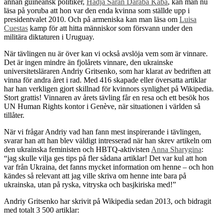
annan guineansk politiker,
Hadja Saran Daraba Kaba
, kan man nu
läsa på yoruba att hon var den enda kvinna som ställde upp i
presidentvalet 2010. Och på armeniska kan man läsa om
Luisa
Cuestas
kamp för att hitta människor som försvann under den
militära diktaturen i Uruguay.
När tävlingen nu är över kan vi också avslöja vem som är vinnare.
Det är ingen mindre än fjolårets vinnare, den ukrainske
universitetsläraren Andriy Gritsenko, som har klarat av bedriften att
vinna för andra året i rad. Med 416 skapade eller översatta artiklar
har han verkligen gjort skillnad för kvinnors synlighet på Wikipedia.
Stort grattis! Vinnaren av årets tävling får en resa och ett besök hos
UN Human Rights kontor i Genève, när situationen i världen så
tillåter.
När vi frågar Andriy vad han fann mest inspirerande i tävlingen,
svarar han att han blev väldigt intresserad när han skrev artikeln om
den ukrainska feministen och HBTQ-aktivisten
Anna Sharygina
:
“jag skulle vilja ges tips på fler sådana artiklar! Det var kul att hon
var från Ukraina, det fanns mycket information om henne – och hon
kändes så relevant att jag ville skriva om henne inte bara på
ukrainska, utan på ryska, vitryska och basjkiriska med!”
Andriy Gritsenko har skrivit på Wikipedia sedan 2013, och bidragit
med totalt 3 500 artiklar: