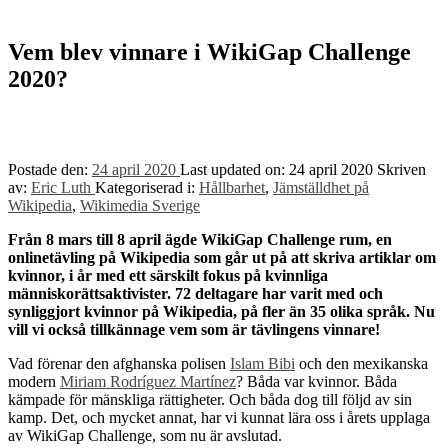
to
top
↑
Vem blev vinnare i WikiGap Challenge
2020?
Postade den:
24 april 2020
Last updated on:
24 april 2020
Skriven
av:
Eric Luth
Kategoriserad i:
Hållbarhet
,
Jämställdhet på
Wikipedia
,
Wikimedia Sverige
Från 8 mars till 8 april ägde WikiGap Challenge rum, en
onlinetävling på Wikipedia som går ut på att skriva artiklar om
kvinnor, i år med ett särskilt fokus på kvinnliga
människorättsaktivister. 72 deltagare har varit med och
synliggjort kvinnor på Wikipedia, på fler än 35 olika språk. Nu
vill vi också tillkännage vem som är tävlingens vinnare!
Vad förenar den afghanska polisen
Islam Bibi
och den mexikanska
modern
Miriam Rodríguez Martínez
? Båda var kvinnor. Båda
kämpade för mänskliga rättigheter. Och båda dog till följd av sin
kamp. Det, och mycket annat, har vi kunnat lära oss i årets upplaga
av WikiGap Challenge, som nu är avslutad.