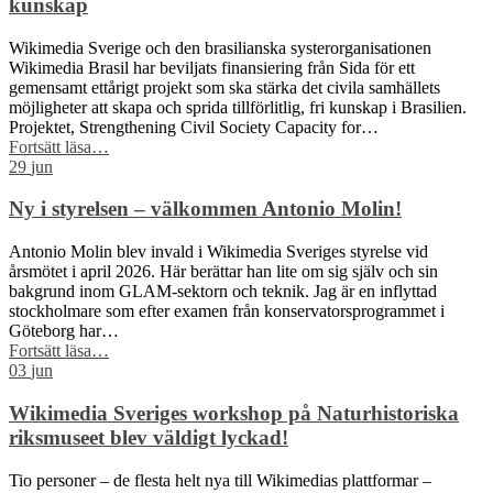
kunskap
Wikimedia Sverige och den brasilianska systerorganisationen
Wikimedia Brasil har beviljats finansiering från Sida för ett
gemensamt ettårigt projekt som ska stärka det civila samhällets
möjligheter att skapa och sprida tillförlitlig, fri kunskap i Brasilien.
Projektet, Strengthening Civil Society Capacity for…
“Wikimedia
Fortsätt läsa
…
Sverige
29
jun
och
Wikimedia
Ny i styrelsen – välkommen Antonio Molin!
Brasil
får
Antonio Molin blev invald i Wikimedia Sveriges styrelse vid
Sida-
årsmötet i april 2026. Här berättar han lite om sig själv och sin
finansiering
bakgrund inom GLAM-sektorn och teknik. Jag är en inflyttad
för
stockholmare som efter examen från konservatorsprogrammet i
att
Göteborg har…
stärka
“Ny
Fortsätt läsa
…
civilsamhället
i
03
jun
kring
styrelsen
fri
–
Wikimedia Sveriges workshop på Naturhistoriska
kunskap”
välkommen
riksmuseet blev väldigt lyckad!
Antonio
Molin!”
Tio personer – de flesta helt nya till Wikimedias plattformar –