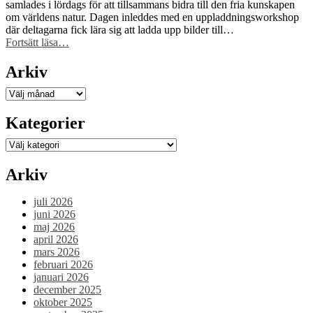
samlades i lördags för att tillsammans bidra till den fria kunskapen
om världens natur. Dagen inleddes med en uppladdningsworkshop
där deltagarna fick lära sig att ladda upp bilder till…
“Wikimedia
Fortsätt läsa
…
Sveriges
workshop
Arkiv
på
Naturhistoriska
Arkiv
riksmuseet
blev
Kategorier
väldigt
lyckad!”
Kategorier
Arkiv
juli 2026
juni 2026
maj 2026
april 2026
mars 2026
februari 2026
januari 2026
december 2025
oktober 2025