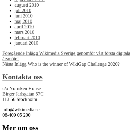
augusti 2010
juli 2010
juni 2010
maj 2010
april 2010
mars 2010
februari 2010
januari 2010
Inläggsnavigering
Föregående Inlägg
Wikimedia Sverige genomför vårt första digitala
årsmöte!
Nästa Inlägg
Who is the winner of WikiGap Challenge 2020?
Kontakta oss
c/o Norrsken House
Birger Jarlsgatan 57C
113 56 Stockholm
info@wikimedia.se
08-409 05 200
Mer om oss