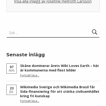
Visa alla inlägg av Josefine Hellroth Larsson
Skip back to main navigation
Sök efter:
Senaste inlägg
Skåne dominerar årets Wiki Loves Earth – här
07
är kommunerna med flest bilder
AUG
Fortsätt läsa
…
“Skåne dominerar årets Wiki Loves Earth – här är kommunerna med flest bilder”
Wikimedia Sverige och Wikimedia Brasil får
23
Sida-finansiering för att stärka civilsamhället
JUL
kring fri kunskap
Fortsätt läsa
…
“Wikimedia Sverige och Wikimedia Brasil får Sida-finansiering för att stärka civilsamhället kring fri kunskap”