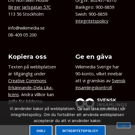
c/o Norrsken House
Org.nr: 802437-8310
Birger Jarlsgatan 57C
Bankgiro: 900-6859
113 56 Stockholm
Swish: 900-6859
Integritetspolicy
info@wikimedia.se
08-409 05 200
Kopiera oss
Ge en gåva
Texten på webbplatsen
Wikimedia Sverige har
är tillgänglig under
90-konto, vilket innebär
Creative Commons
att vi granskas av
Svensk
Erkännande-Dela Lika-
Insamlingskontroll
.
licens
. Andra villkor kan
gälla för bilderna.
Vi använder kakor på webbplatsen. Du kan läsa om detta i vår
integritetspolicy. Om du fortsätter att använda webbplatsen
accepterar du att vi använder kakor.
OKEJ
INTEGRITETSPOLICY
MENU