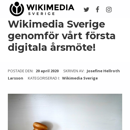
Twitter
Facebook
Instagr
Wikimedia Sverige
VI ARBETAR FÖR FRI KUNSKAP
Wikimedia Sverige
genomför vårt första
digitala årsmöte!
POSTADE DEN:
20 april 2020
SKRIVEN AV:
Josefine Hellroth
Larsson
KATEGORISERAD I:
Wikimedia Sverige