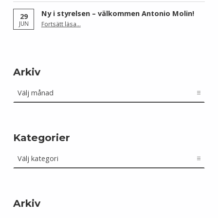
Ny i styrelsen – välkommen Antonio Molin!
29
“Ny i styrelsen – välkommen Antonio Molin!”
JUN
Fortsätt läsa
…
Arkiv
Arkiv
Kategorier
Kategorier
Arkiv