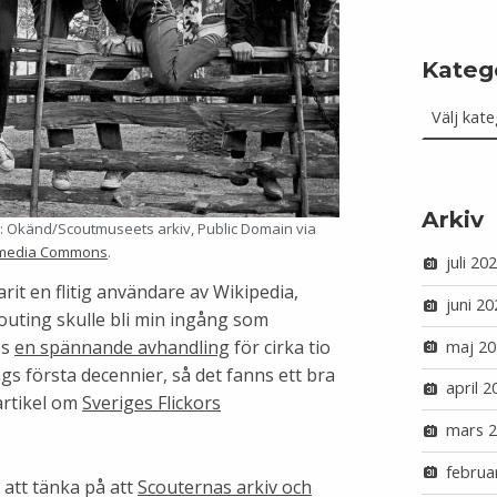
Kateg
Kategorie
Arkiv
oto: Okänd/Scoutmuseets arkiv, Public Domain via
imedia Commons
.
juli 20
it en flitig användare av Wikipedia,
juni 20
couting skulle bli min ingång som
es
en spännande avhandling
för cirka tio
maj 20
gs första decennier, så det fanns ett bra
april 2
 artikel om
Sveriges Flickors
mars 
februa
g att tänka på att
Scouternas arkiv och