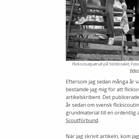
Flickscoutpatrull på 50/60-talet, F
Wik
Eftersom jag sedan många år var
bestämde jag mig för att flicks
artikelskribent. Det publicerad
år sedan om svensk flickscoutin
grundmaterial till en ordentlig
Scoutförbund
.
När jag skrivit artikeln, kom ja