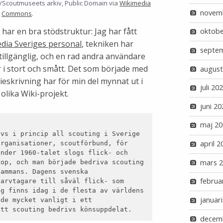
änd/Scoutmuseets arkiv, Public Domain via
Wikimedia
novem
Commons
.
har en bra stödstruktur: Jag har fått
oktobe
dia Sveriges personal
, tekniken har
septe
ttillgänglig, och en rad andra användare
 i stort och smått. Det som började med
august
eskrivning har för min del mynnat ut i
juli 20
olika Wiki-projekt.
juni 20
maj 20
vs i princip all scouting i Sverige 
april 2
rganisationer, scoutförbund, för 
nder 1960-talet slogs flick- och 
mars 
op, och man började bedriva scouting 
ammans. Dagens svenska 
februa
arvtagare till såväl flick- som 
g finns idag i de flesta av världens 
januar
de mycket vanligt i ett 
att scouting bedrivs könsuppdelat.
decem