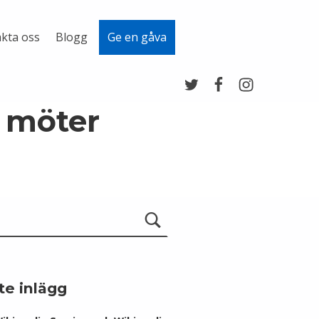
kta oss
Blogg
Ge en gåva
Twitter
Facebook
Instagram
n möter
te inlägg