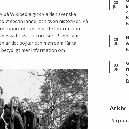
W
23
B
JUL
a
tiv på Wikipedia gick via den svenska
k
 scout sedan länge, och även historiker. På
F
året upprörd över hur lite information
enska flickscoutrörelsen. Precis som
N
29
gen är det pojkar och män som får ta
A
JUN
F
et betydligt mer information om
W
03
N
JUN
v
F
Arkiv
Arkiv