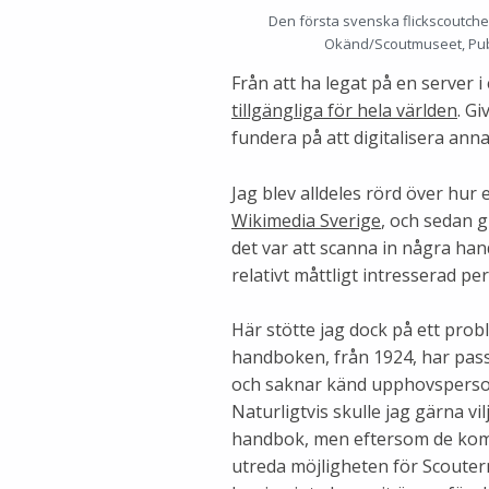
Den första svenska flickscoutch
Okänd/Scoutmuseet, Pub
Från att ha legat på en server i
tillgängliga för hela världen
. Gi
fundera på att digitalisera ann
Jag blev alldeles rörd över hur 
Wikimedia Sverige
, och sedan 
det var att scanna in några ha
relativt måttligt intresserad pe
Här stötte jag dock på ett prob
handboken, från 1924, har pas
och saknar känd upphovsperson
Naturligtvis skulle jag gärna v
handbok, men eftersom de kom p
utreda möjligheten för Scoutern