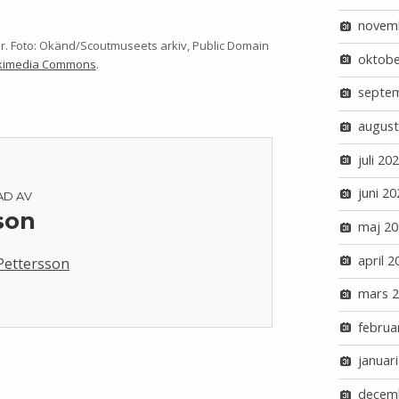
novem
ger. Foto: Okänd/Scoutmuseets arkiv, Public Domain
oktobe
kimedia Commons
.
septe
august
juli 20
juni 20
AD AV
son
maj 20
april 2
 Pettersson
mars 
februa
januar
decem