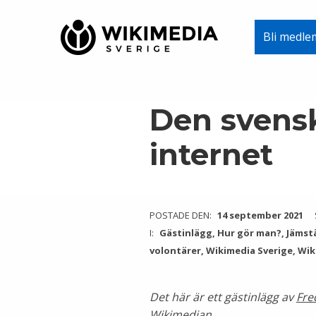
Wikimedia Sverige
Bli medle
VI ARBETAR FÖR FRI KUNSKAP
Skip to main navigation
Skip to main content
Skip to footer
Den svensk
internet
POSTADE DEN:
14 september 2021
I:
Gästinlägg
,
Hur gör man?
,
Jämst
volontärer
,
Wikimedia Sverige
,
Wik
Det här är ett gästinlägg av
Fre
Wikimedian.