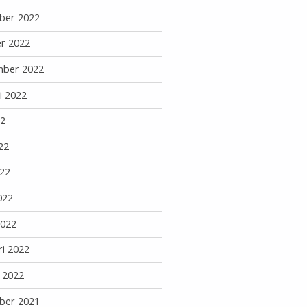
ber 2022
r 2022
mber 2022
i 2022
22
22
22
022
2022
ri 2022
i 2022
ber 2021