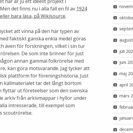
 här är ju ett ideellt projekt i
novem
 det finns nu i alla fall en fil av
1924
eller bara läsa, på Wikisource
.
oktobe
septe
mycket att vinna på den här typen av
n med faktiskt ganska enkla medel göras
august
 även för forskningen, vilket i sin tur
juli 20
relsen. De som inte brinner för just
el någon annan gammal folkrörelse med
juni 20
are, kan göra motsvarande. Jag tycker att
maj 20
isk plattform för föreningshistoria. Just
n källmaterialet tar det långt bortom
april 2
h flyttar ut företeelser som den svenska
mars 
e arkiv från arkivmappar i hyllor under
ör alla intresserade, till exempel som
februa
s scoutrörelse.
januar
decem