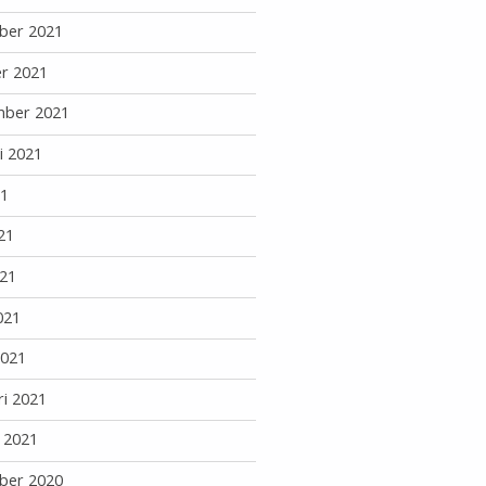
ber 2021
r 2021
mber 2021
i 2021
21
21
21
021
2021
ri 2021
i 2021
ber 2020