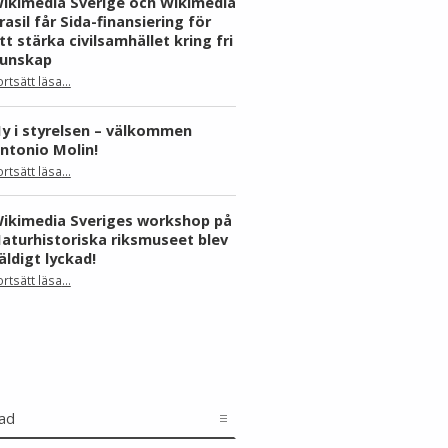
ikimedia Sverige och Wikimedia
rasil får Sida-finansiering för
tt stärka civilsamhället kring fri
unskap
ortsätt läsa
…
“Wikimedia Sverige och Wikimedia Brasil får Sida-finansiering för att stärka civilsamhället kring fri kunskap”
y i styrelsen – välkommen
ntonio Molin!
“Ny i styrelsen – välkommen Antonio Molin!”
ortsätt läsa
…
ikimedia Sveriges workshop på
aturhistoriska riksmuseet blev
äldigt lyckad!
“Wikimedia Sveriges workshop på Naturhistoriska riksmuseet blev väldigt lyckad!”
ortsätt läsa
…