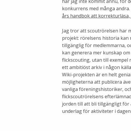
har jag inte kommit ännu, för det
konkurrens med många andra. Men
års handbok att korrekturläsa, 
Jag tror att scoutrörelsen har 
projekt: rörelsens historia ka
tillgänglig för medlemmarna, och
kan generera mer kunskap om rö
flickscouting, utan till exemp
ett ambitiöst arkiv i någon käll
Wiki-projekten är en helt genial
möjligheterna att publicera äve
vanliga föreningshistoriker, oc
flickscoutrörelsens efterlämnad
jorden till att bli tillgängligt f
underlag för aktiviteter i dagen