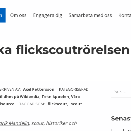
Om oss
Engagera dig
Samarbeta med oss
Konta
m
a flickscoutrörelse
Sök efter:
SKRIVEN AV:
Axel Pettersson
KATEGORISERAD
älldhet på Wikipedia
,
Teknikpoolen
,
Våra
isource
TAGGAD SOM:
flickscout
scout
Senas
drik Mandelin
, scout, historiker och