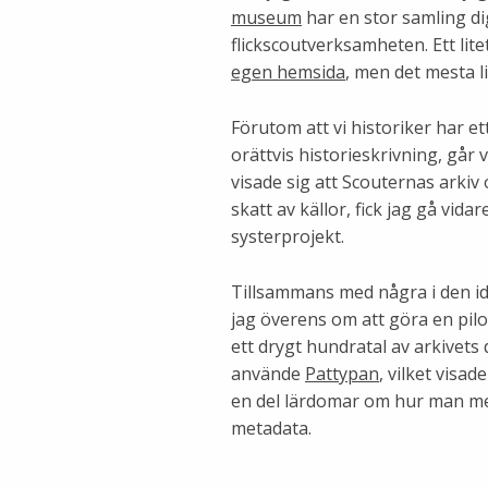
museum
har en stor samling di
flickscoutverksamheten. Ett lite
egen hemsida
, men det mesta li
Förutom att vi historiker har ett
orättvis historieskrivning, går v
visade sig att Scouternas arkiv
skatt av källor, fick jag gå vid
systerprojekt.
Tillsammans med några i den i
jag överens om att göra en pilo
ett drygt hundratal av arkivets 
använde
Pattypan
, vilket visa
en del lärdomar om hur man mes
metadata.