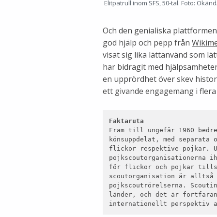
Elitpatrull inom SFS, 50-tal. Foto: Ok
Och den genialiska plattformen 
god hjälp och pepp från
Wikime
visat sig lika lättanvänd som lä
har bidragit med hjälpsamheter
en upprördhet över skev histori
ett givande engagemang i flera 
Faktaruta
Fram till ungefär 1960 bedre
könsuppdelat, med separata o
flickor respektive pojkar. U
pojkscoutorganisationerna ih
för flickor och pojkar tills
scoutorganisation är alltså 
pojkscoutrörelserna. Scoutin
länder, och det är fortfaran
internationellt perspektiv 