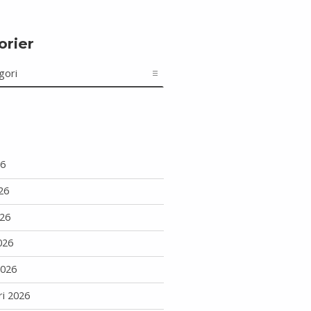
orier
r
26
26
26
026
2026
ri 2026