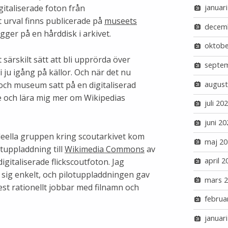
gitaliserade foton från
januar
t urval finns publicerade på
museets
decem
gger på en hårddisk i arkivet.
oktobe
 särskilt sätt att bli upprörda över
septe
i ju igång på källor. Och när det nu
august
 och museum satt på en digitaliserad
are och lära mig mer om Wikipedias
juli 20
juni 20
deella gruppen kring scoutarkivet kom
maj 20
tuppladdning till
Wikimedia Commons
av
april 2
digitaliserade flickscoutfoton. Jag
de sig enkelt, och pilotuppladdningen gav
mars 
t rationellt jobbar med filnamn och
februa
januar