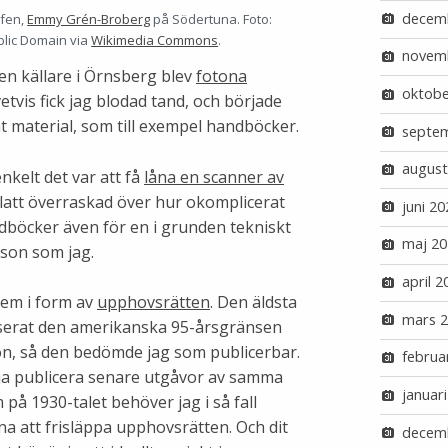
decem
efen,
Emmy Grén-Broberg
på Södertuna. Foto:
lic Domain via
Wikimedia Commons
.
novem
 en källare i Örnsberg blev
fotona
oktobe
vetvis fick jag blodad tand, och började
at material, som till exempel handböcker.
septe
august
enkelt det var att få
låna en scanner av
glatt överraskad över hur okomplicerat
juni 20
ndböcker även för en i grunden tekniskt
maj 20
rson som jag.
april 2
lem i form av
upphovsrätten
. Den äldsta
mars 
serat den amerikanska 95-årsgränsen
, så den bedömde jag som publicerbar.
februa
ilja publicera senare utgåvor av samma
januar
å 1930-talet behöver jag i så fall
a att frisläppa upphovsrätten. Och dit
decem