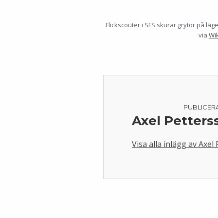
Flickscouter i SFS skurar grytor på lä
via
Wi
PUBLICER
Axel Petters
Visa alla inlägg av Axel
Skip back to main navigation