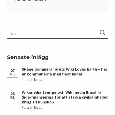
Skip back to main navigation
Sök efter:
Senaste inlägg
Skåne dominerar årets Wiki Loves Earth – här
07
är kommunerna med flest bilder
AUG
Fortsätt läsa
…
“Skåne dominerar årets Wiki Loves Earth – här är kommunerna med flest bilder”
Wikimedia Sverige och Wikimedia Brasil får
23
Sida-finansiering för att stärka civilsamhället
JUL
kring fri kunskap
Fortsätt läsa
…
“Wikimedia Sverige och Wikimedia Brasil får Sida-finansiering för att stärka civilsamhället kring fri kunskap”