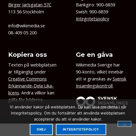
Birger Jarlsgatan 57C
Bankgiro: 900-6859
113 56 Stockholm
Swish: 900-6859
Integritetspolicy
info@wikimedia.se
08-409 05 200
Kopiera oss
Ge en gåva
Texten på webbplatsen
Wikimedia Sverige har
är tillgänglig under
90-konto, vilket innebär
Creative Commons
att vi granskas av
Svensk
Erkännande-Dela Lika-
Insamlingskontroll
.
licens
. Andra villkor kan
gälla för bilderna.
Vi använder kakor på webbplatsen. Du kan läsa om detta i vår
integritetspolicy. Om du fortsätter att använda webbplatsen
accepterar du att vi använder kakor.
OKEJ
INTEGRITETSPOLICY
MENU