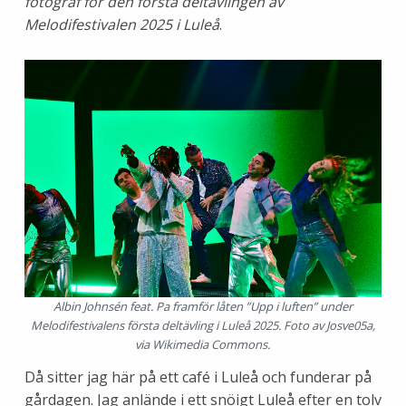
fotograf för den första deltävlingen av
Melodifestivalen 2025 i Luleå
.
Albin Johnsén feat. Pa framför låten ”Upp i luften” under
Melodifestivalens första deltävling i Luleå 2025. Foto av Josve05a,
via Wikimedia Commons.
Då sitter jag här på ett café i Luleå och funderar på
gårdagen. Jag anlände i ett snöigt Luleå efter en tolv