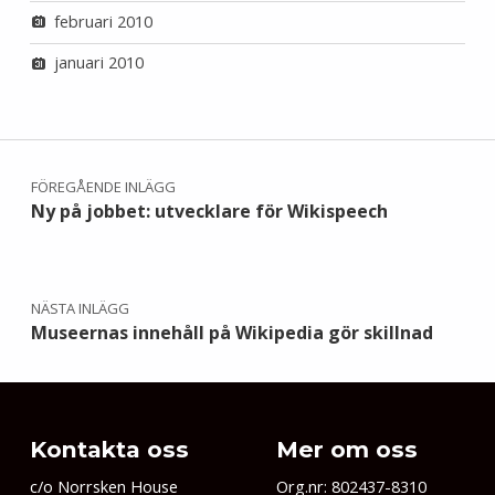
februari 2010
januari 2010
Inläggsnavigering
FÖREGÅENDE INLÄGG
Ny på jobbet: utvecklare för Wikispeech
NÄSTA INLÄGG
Museernas innehåll på Wikipedia gör skillnad
Kontakta oss
Mer om oss
c/o Norrsken House
Org.nr: 802437-8310