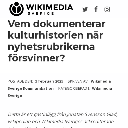
Twitter
Facebook
Instagr
Wikimedia Sverige
VI ARBETAR FÖR FRI KUNSKAP
Vem dokumenterar
kulturhistorien när
nyhetsrubrikerna
försvinner?
POSTADE DEN:
3 februari 2025
SKRIVEN AV:
Wikimedia
Sverige Kommunikation
KATEGORISERAD I:
Wikimedia
Sverige
Detta är ett gästinlägg från Jonatan Svensson Glad,
wikipedian och Wikimedia Sveriges ackrediterade