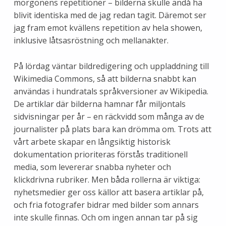
morgonens repetitioner – bilderna skulle ändå ha
blivit identiska med de jag redan tagit. Däremot ser
jag fram emot kvällens repetition av hela showen,
inklusive låtsasröstning och mellanakter.
På lördag väntar bildredigering och uppladdning till
Wikimedia Commons, så att bilderna snabbt kan
användas i hundratals språkversioner av Wikipedia.
De artiklar där bilderna hamnar får miljontals
sidvisningar per år – en räckvidd som många av de
journalister på plats bara kan drömma om. Trots att
vårt arbete skapar en långsiktig historisk
dokumentation prioriteras förstås traditionell
media, som levererar snabba nyheter och
klickdrivna rubriker. Men båda rollerna är viktiga:
nyhetsmedier ger oss källor att basera artiklar på,
och fria fotografer bidrar med bilder som annars
inte skulle finnas. Och om ingen annan tar på sig