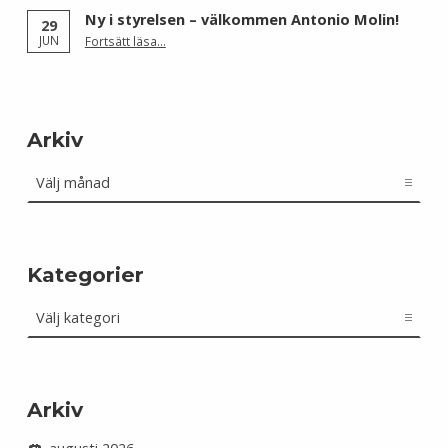
Ny i styrelsen – välkommen Antonio Molin!
29
“Ny i styrelsen – välkommen Antonio Molin!”
JUN
Fortsätt läsa
…
Arkiv
Arkiv
Kategorier
Kategorier
Arkiv