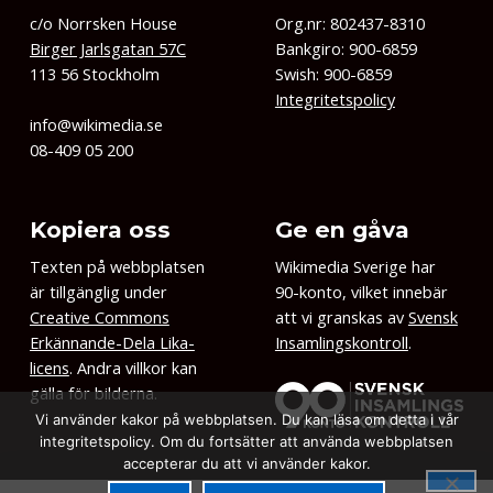
c/o Norrsken House
Org.nr: 802437-8310
Birger Jarlsgatan 57C
Bankgiro: 900-6859
113 56 Stockholm
Swish: 900-6859
Integritetspolicy
info@wikimedia.se
08-409 05 200
Kopiera oss
Ge en gåva
Texten på webbplatsen
Wikimedia Sverige har
är tillgänglig under
90-konto, vilket innebär
Creative Commons
att vi granskas av
Svensk
Erkännande-Dela Lika-
Insamlingskontroll
.
licens
. Andra villkor kan
gälla för bilderna.
Vi använder kakor på webbplatsen. Du kan läsa om detta i vår
integritetspolicy. Om du fortsätter att använda webbplatsen
accepterar du att vi använder kakor.