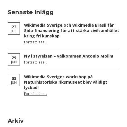
Senaste inlägg
Wikimedia Sverige och Wikimedia Brasil får
23
Sida-finansiering för att stärka civilsamhället
JUL
kring fri kunskap
Fortsätt läsa
…
“Wikimedia Sverige och Wikimedia Brasil får Sida-finansiering för att stärka civilsamhället kring fri kunskap”
Ny i styrelsen – välkommen Antonio Molin!
29
“Ny i styrelsen – välkommen Antonio Molin!”
JUN
Fortsätt läsa
…
Wikimedia Sveriges workshop på
03
Naturhistoriska riksmuseet blev väldigt
JUN
lyckad!
“Wikimedia Sveriges workshop på Naturhistoriska riksmuseet blev väldigt lyckad!”
Fortsätt läsa
…
Arkiv
Arkiv