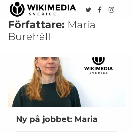
Twitter
Facebook
Instagr
Wikimedia Sverige
VI ARBETAR FÖR FRI KUNSKAP
Författare:
Maria
Burehäll
Ny på jobbet: Maria