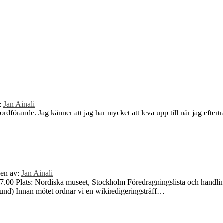
v:
Jan Ainali
ill ordförande. Jag känner att jag har mycket att leva upp till när jag ef
ven av:
Jan Ainali
-17.00 Plats: Nordiska museet, Stockholm Föredragningslista och handli
stund) Innan mötet ordnar vi en wikiredigeringsträff…