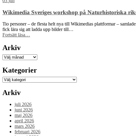
i
03
jun
att
styrelsen
stärka
–
Wikimedia Sveriges workshop på Naturhistoriska riks
civilsamhället
välkommen
kring
Antonio
Tio personer – de flesta helt nya till Wikimedias plattformar – samla
fri
Molin!”
fick lära sig att ladda upp bilder till…
kunskap”
“Wikimedia
Fortsätt läsa
…
Sveriges
workshop
Arkiv
på
Naturhistoriska
Arkiv
riksmuseet
blev
Kategorier
väldigt
lyckad!”
Kategorier
Arkiv
juli 2026
juni 2026
maj 2026
april 2026
mars 2026
februari 2026