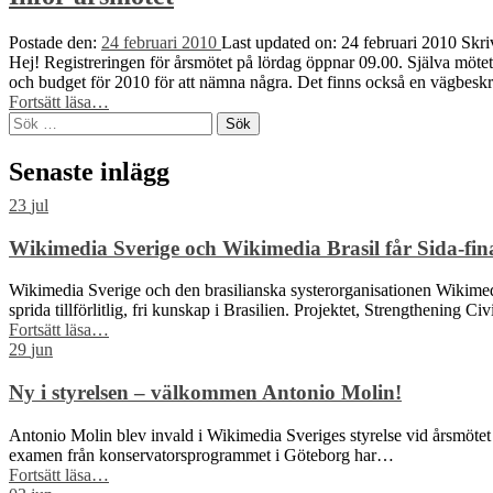
Postade den:
24 februari 2010
Last updated on:
24 februari 2010
Skri
Hej! Registreringen för årsmötet på lördag öppnar 09.00. Själva mötet
och budget för 2010 för att nämna några. Det finns också en vägbes
“Inför
Fortsätt läsa
…
Sök
årsmötet”
efter:
Senaste inlägg
23
jul
Wikimedia Sverige och Wikimedia Brasil får Sida-finan
Wikimedia Sverige och den brasilianska systerorganisationen Wikimedia 
sprida tillförlitlig, fri kunskap i Brasilien. Projektet, Strengthening C
“Wikimedia
Fortsätt läsa
…
Sverige
29
jun
och
Wikimedia
Ny i styrelsen – välkommen Antonio Molin!
Brasil
får
Antonio Molin blev invald i Wikimedia Sveriges styrelse vid årsmötet 
Sida-
examen från konservatorsprogrammet i Göteborg har…
finansiering
“Ny
Fortsätt läsa
…
för