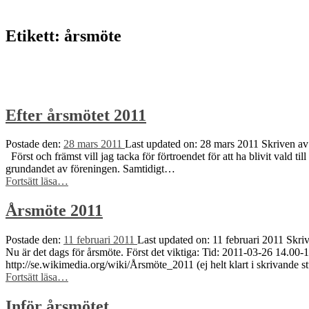
to
top
↑
Etikett:
årsmöte
Efter årsmötet 2011
Postade den:
28 mars 2011
Last updated on:
28 mars 2011
Skriven a
Först och främst vill jag tacka för förtroendet för att ha blivit vald t
grundandet av föreningen. Samtidigt…
“Efter
Fortsätt läsa
…
årsmötet
2011”
Årsmöte 2011
Postade den:
11 februari 2011
Last updated on:
11 februari 2011
Skri
Nu är det dags för årsmöte. Först det viktiga: Tid: 2011-03-26 14.00
http://se.wikimedia.org/wiki/Årsmöte_2011 (ej helt klart i skrivande 
“Årsmöte
Fortsätt läsa
…
2011”
Inför årsmötet