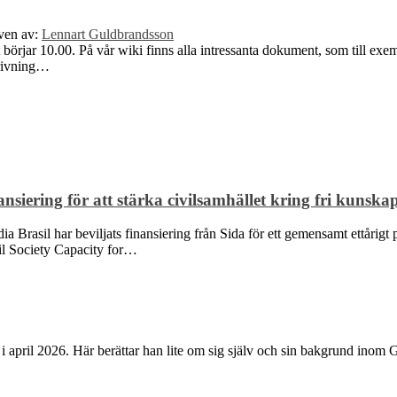
ven av:
Lennart Guldbrandsson
 börjar 10.00. På vår wiki finns alla intressanta dokument, som till e
krivning…
siering för att stärka civilsamhället kring fri kunska
Brasil har beviljats finansiering från Sida för ett gemensamt ettårigt p
ivil Society Capacity for…
i april 2026. Här berättar han lite om sig själv och sin bakgrund inom