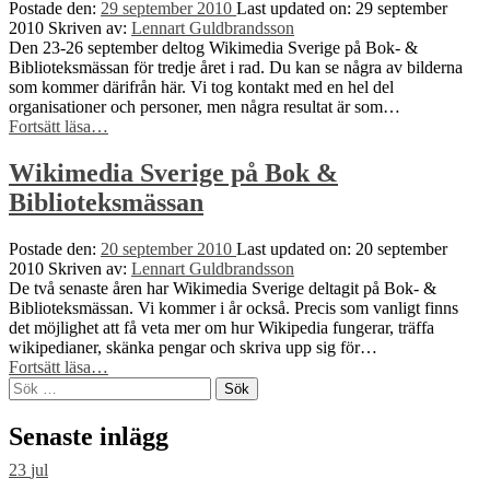
igare
Postade den:
29 september 2010
Last updated on:
29 september
Haxpett”
2010
Skriven av:
Lennart Guldbrandsson
Den 23-26 september deltog Wikimedia Sverige på Bok- &
Biblioteksmässan för tredje året i rad. Du kan se några av bilderna
som kommer därifrån här. Vi tog kontakt med en hel del
organisationer och personer, men några resultat är som…
“Wikimedia
Fortsätt läsa
…
Sverige
på
Wikimedia Sverige på Bok &
Bok-
Biblioteksmässan
&
Biblioteksmässan”
Postade den:
20 september 2010
Last updated on:
20 september
2010
Skriven av:
Lennart Guldbrandsson
De två senaste åren har Wikimedia Sverige deltagit på Bok- &
Biblioteksmässan. Vi kommer i år också. Precis som vanligt finns
det möjlighet att få veta mer om hur Wikipedia fungerar, träffa
wikipedianer, skänka pengar och skriva upp sig för…
“Wikimedia
Fortsätt läsa
…
Sök
Sverige
efter:
på
Bok
Senaste inlägg
&
Biblioteksmässan”
23
jul