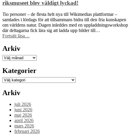
välkommen
riksmuseet blev väldigt lyckad!
Antonio
Molin!”
Tio personer – de flesta helt nya till Wikimedias plattformar –
samlades i lördags för att tillsammans bidra till den fria kunskapen
om världens natur. Dagen inleddes med en uppladdningsworkshop
där deltagarna fick lära sig att ladda upp bilder till…
“Wikimedia
Fortsätt läsa
…
Sveriges
workshop
Arkiv
på
Naturhistoriska
Arkiv
riksmuseet
blev
Kategorier
väldigt
lyckad!”
Kategorier
Arkiv
juli 2026
juni 2026
maj 2026
april 2026
mars 2026
februari 2026