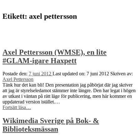
to
top
↑
Etikett:
axel pettersson
Axel Pettersson (WMSE), en lite
#GLAM-igare Haxpett
Postade den:
7 juni 2012
Last updated on:
7 juni 2012
Skriven av:
Axel Pettersson
Tänk hur det kan bli! Den presentation jag påbörjat där jag skriver
att jag är styrelseledamot stämmer inte längre. Den har legat i högen
av utkast i väntan på rätt läge för publicering, men här kommer en
uppdaterad version istället.…
“Axel
Fortsätt läsa
…
Pettersson
(WMSE),
Wikimedia Sverige på Bok- &
en
Biblioteksmässan
lite
#GLAM-