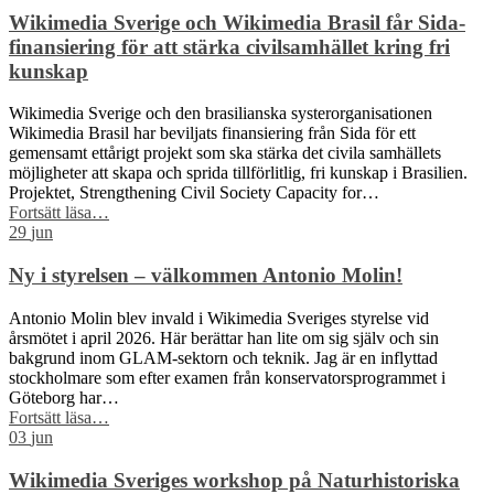
Wikimedia Sverige och Wikimedia Brasil får Sida-
finansiering för att stärka civilsamhället kring fri
kunskap
Wikimedia Sverige och den brasilianska systerorganisationen
Wikimedia Brasil har beviljats finansiering från Sida för ett
gemensamt ettårigt projekt som ska stärka det civila samhällets
möjligheter att skapa och sprida tillförlitlig, fri kunskap i Brasilien.
Projektet, Strengthening Civil Society Capacity for…
“Wikimedia
Fortsätt läsa
…
Sverige
29
jun
och
Wikimedia
Ny i styrelsen – välkommen Antonio Molin!
Brasil
får
Antonio Molin blev invald i Wikimedia Sveriges styrelse vid
Sida-
årsmötet i april 2026. Här berättar han lite om sig själv och sin
finansiering
bakgrund inom GLAM-sektorn och teknik. Jag är en inflyttad
för
stockholmare som efter examen från konservatorsprogrammet i
att
Göteborg har…
stärka
“Ny
Fortsätt läsa
…
civilsamhället
i
03
jun
kring
styrelsen
fri
–
Wikimedia Sveriges workshop på Naturhistoriska
kunskap”