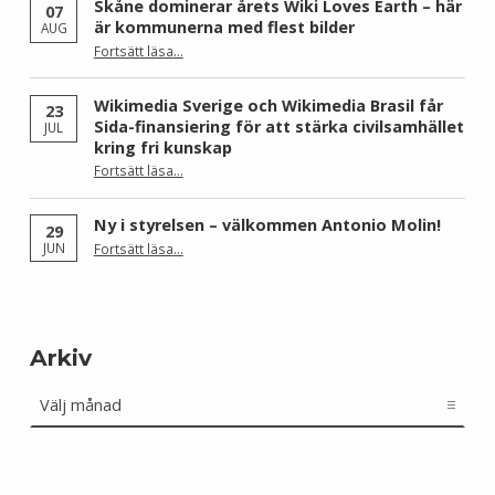
Skåne dominerar årets Wiki Loves Earth – här
07
är kommunerna med flest bilder
AUG
Fortsätt läsa
…
“Skåne dominerar årets Wiki Loves Earth – här är kommunerna med flest bilder”
Wikimedia Sverige och Wikimedia Brasil får
23
Sida-finansiering för att stärka civilsamhället
JUL
kring fri kunskap
Fortsätt läsa
…
“Wikimedia Sverige och Wikimedia Brasil får Sida-finansiering för att stärka civilsamhället kring fri kunskap”
Ny i styrelsen – välkommen Antonio Molin!
29
“Ny i styrelsen – välkommen Antonio Molin!”
JUN
Fortsätt läsa
…
Arkiv
Arkiv