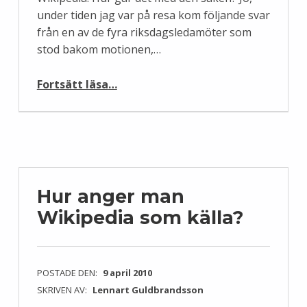
under tiden jag var på resa kom följande svar
från en av de fyra riksdagsledamöter som
stod bakom motionen,…
“Vad händer nu med riksdagsmotionen som plagierar Wikipedia?”
Fortsätt läsa
…
Hur anger man
Wikipedia som källa?
POSTADE DEN:
9 april 2010
SKRIVEN AV:
Lennart Guldbrandsson