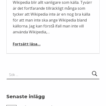
Wikipedia blir allt vanligare som källa. Tyvärr
är det fortfarande tillräckligt många som
tycker att Wikipedia inte är en nog bra källa
för att man inte ska ange Wikipedia bland
källorna. Jag kan förstå ifall man inte vill
använda Wikipedia,…
“Hur anger man Wikipedia som källa?”
Fortsätt läsa
…
Sök efter:
Senaste inlägg