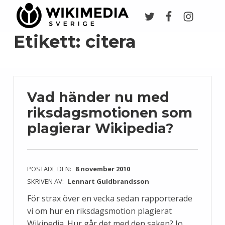
Twitter
Facebook
Instagr
Wikimedia Sverige
VI ARBETAR FÖR FRI KUNSKAP
Etikett:
citera
Vad händer nu med
riksdagsmotionen som
plagierar Wikipedia?
POSTADE DEN:
8 november 2010
SKRIVEN AV:
Lennart Guldbrandsson
För strax över en vecka sedan rapporterade
vi om hur en riksdagsmotion plagierat
Wikipedia. Hur går det med den saken? Jo,