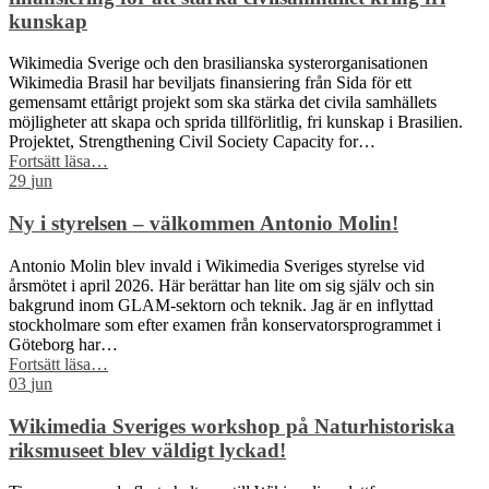
kunskap
Wikimedia Sverige och den brasilianska systerorganisationen
Wikimedia Brasil har beviljats finansiering från Sida för ett
gemensamt ettårigt projekt som ska stärka det civila samhällets
möjligheter att skapa och sprida tillförlitlig, fri kunskap i Brasilien.
Projektet, Strengthening Civil Society Capacity for…
“Wikimedia
Fortsätt läsa
…
Sverige
29
jun
och
Wikimedia
Ny i styrelsen – välkommen Antonio Molin!
Brasil
får
Antonio Molin blev invald i Wikimedia Sveriges styrelse vid
Sida-
årsmötet i april 2026. Här berättar han lite om sig själv och sin
finansiering
bakgrund inom GLAM-sektorn och teknik. Jag är en inflyttad
för
stockholmare som efter examen från konservatorsprogrammet i
att
Göteborg har…
stärka
“Ny
Fortsätt läsa
…
civilsamhället
i
03
jun
kring
styrelsen
fri
–
Wikimedia Sveriges workshop på Naturhistoriska
kunskap”
välkommen
riksmuseet blev väldigt lyckad!
Antonio
Molin!”