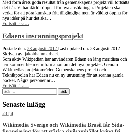
Med förra årets goda resultat från gemenskapens projekt vill fortsätta
det i år. Vi har därför öppnat för nya ansökningar. Projekten ska
verka för att göra kunskap fritt tillgängliga men är väldigt öppna för
nya idéer på hur det ska…
“Minibidrag
Fortsätt läsa
…
och
gemenskapens
Edaens inscanningsprojekt
projekt”
Postade den:
23 augusti 2012
Last updated on:
23 augusti 2012
Skriven av:
jakobhammarback
Som aktiv Wikipedian har användaren Edaen en lång meritlista och
här kommer lite mer information om det nya projektet. Genom
Wikimedias projektområden Gemenskapens projekt och
Teknikpoolen har Edaen nu en ny utrustning för att scanna gamla
böcker. Några personer är…
“Edaens
Fortsätt läsa
…
Sök
inscanningsprojekt”
efter:
Senaste inlägg
23
jul
Wikimedia Sverige och Wikimedia Brasil får Sida-
finansiering för att stärka civilsamhället kring fri