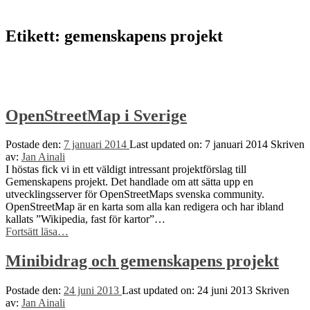
to
top
↑
Etikett:
gemenskapens projekt
OpenStreetMap i Sverige
Postade den:
7 januari 2014
Last updated on:
7 januari 2014
Skriven
av:
Jan Ainali
I höstas fick vi in ett väldigt intressant projektförslag till
Gemenskapens projekt. Det handlade om att sätta upp en
utvecklingsserver för OpenStreetMaps svenska community.
OpenStreetMap är en karta som alla kan redigera och har ibland
kallats ”Wikipedia, fast för kartor”…
“OpenStreetMap
Fortsätt läsa
…
i
Sverige”
Minibidrag och gemenskapens projekt
Postade den:
24 juni 2013
Last updated on:
24 juni 2013
Skriven
av:
Jan Ainali