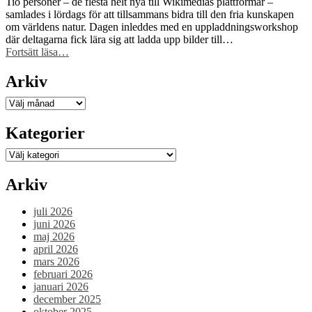
Tio personer – de flesta helt nya till Wikimedias plattformar –
samlades i lördags för att tillsammans bidra till den fria kunskapen
om världens natur. Dagen inleddes med en uppladdningsworkshop
där deltagarna fick lära sig att ladda upp bilder till…
“Wikimedia
Fortsätt läsa
…
Sveriges
workshop
Arkiv
på
Naturhistoriska
Arkiv
riksmuseet
blev
Kategorier
väldigt
lyckad!”
Kategorier
Arkiv
juli 2026
juni 2026
maj 2026
april 2026
mars 2026
februari 2026
januari 2026
december 2025
oktober 2025