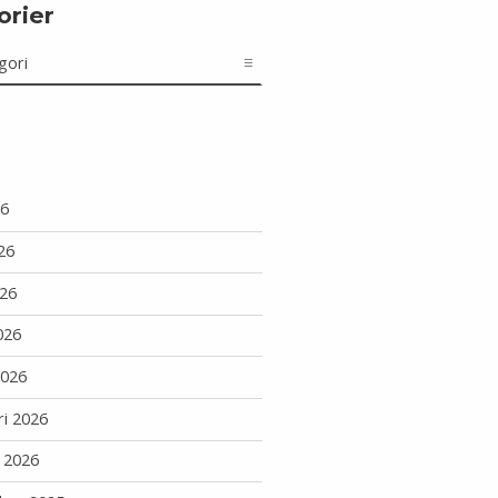
orier
r
26
26
26
026
2026
ri 2026
i 2026