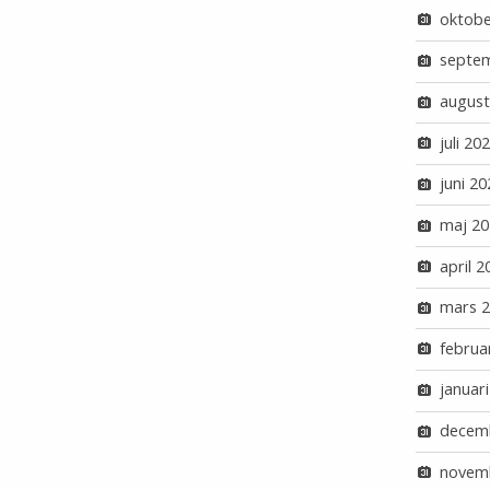
oktobe
septe
august
juli 20
juni 20
maj 20
april 2
mars 
februa
januar
decem
novem