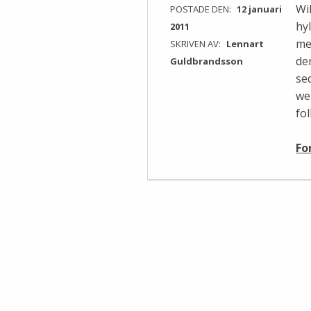
Wi
POSTADE DEN:
12 januari
hy
2011
me
SKRIVEN AV:
Lennart
de
Guldbrandsson
se
we
fo
Fo