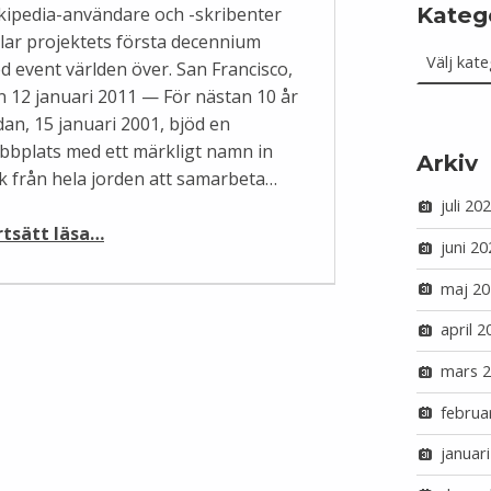
Kateg
kipedia-användare och -skribenter
Kategorie
llar projektets första decennium
d event världen över. San Francisco,
n 12 januari 2011 — För nästan 10 år
dan, 15 januari 2001, bjöd en
bbplats med ett märkligt namn in
Arkiv
lk från hela jorden att samarbeta…
juli 20
“Wikipedia firar 10 år av fri kunskap”
rtsätt läsa
…
juni 20
maj 20
april 2
mars 
februa
januar