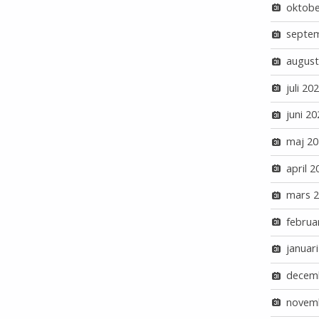
oktobe
septe
august
juli 20
juni 20
maj 20
april 2
mars 
februa
januar
decem
novem