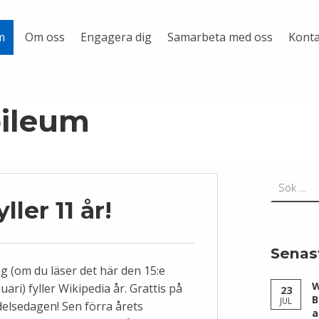
Om oss
Engagera dig
Samarbeta med oss
Konta
m
bileum
Sök efter:
ller 11 år!
Senas
ag (om du läser det här den 15:e
W
uari) fyller Wikipedia år. Grattis på
23
B
JUL
delsedagen! Sen förra årets
a