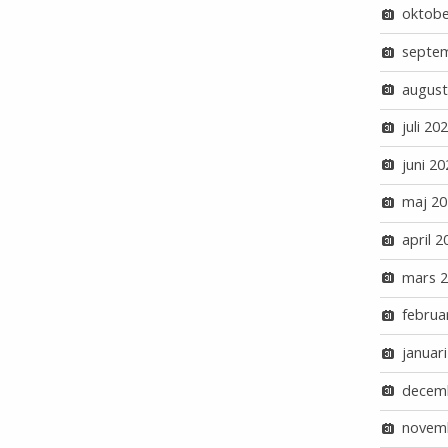
oktobe
septe
august
juli 20
juni 20
maj 20
april 2
mars 
februa
januar
decem
novem