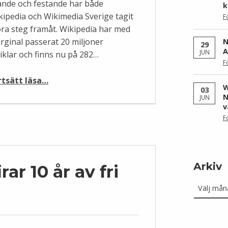
rande och festande har både
k
kipedia och Wikimedia Sverige tagit
F
ora steg framåt. Wikipedia har med
rginal passerat 20 miljoner
N
29
A
JUN
tiklar och finns nu på 282…
F
“Wikipedia fyller 11 år!”
rtsätt läsa
…
W
03
N
JUN
v
F
Arkiv
ar 10 år av fri
Arkiv