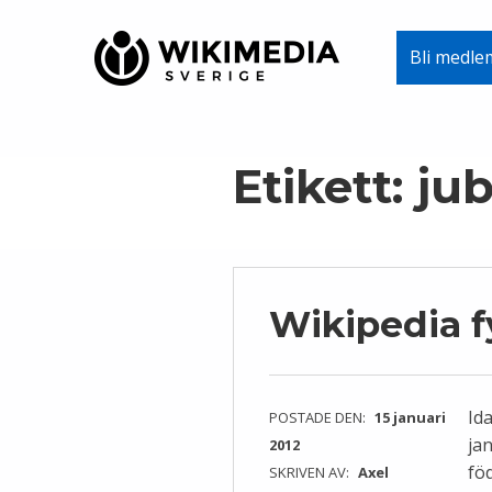
Wikimedia Sverige
Bli medle
VI ARBETAR FÖR FRI KUNSKAP
Skip to main navigation
Skip to main content
Skip to footer
Etikett:
ju
Wikipedia fy
Id
POSTADE DEN:
15 januari
jan
2012
fö
SKRIVEN AV:
Axel