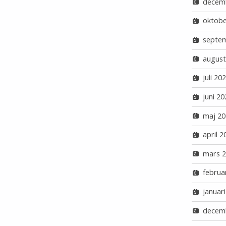
decem
oktobe
septe
august
juli 20
juni 20
maj 20
april 2
mars 
februa
januar
decem