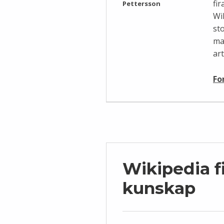
fi
Pettersson
Wi
st
ma
ar
Fo
Wikipedia fir
kunskap