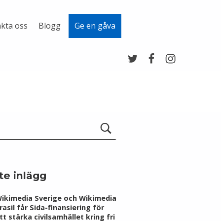
kta oss
Blogg
Ge en gåva
Twitter
Facebook
Instagram
te inlägg
ikimedia Sverige och Wikimedia
rasil får Sida-finansiering för
tt stärka civilsamhället kring fri