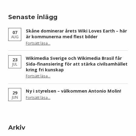
Senaste inlägg
Skåne dominerar årets Wiki Loves Earth – här
07
är kommunerna med flest bilder
AUG
Fortsätt läsa
…
“Skåne dominerar årets Wiki Loves Earth – här är kommunerna med flest bilder”
Wikimedia Sverige och Wikimedia Brasil får
23
Sida-finansiering för att stärka civilsamhället
JUL
kring fri kunskap
Fortsätt läsa
…
“Wikimedia Sverige och Wikimedia Brasil får Sida-finansiering för att stärka civilsamhället kring fri kunskap”
Ny i styrelsen – välkommen Antonio Molin!
29
“Ny i styrelsen – välkommen Antonio Molin!”
JUN
Fortsätt läsa
…
Arkiv
Arkiv