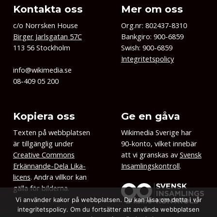
Kontakta oss
Mer om oss
c/o Norrsken House
Org.nr: 802437-8310
Birger Jarlsgatan 57C
Bankgiro: 900-6859
113 56 Stockholm
Swish: 900-6859
Integritetspolicy
info@wikimedia.se
08-409 05 200
Kopiera oss
Ge en gåva
Texten på webbplatsen
Wikimedia Sverige har
är tillgänglig under
90-konto, vilket innebär
Creative Commons
att vi granskas av
Svensk
Erkännande-Dela Lika-
Insamlingskontroll
.
licens
. Andra villkor kan
gälla för bilderna.
Vi använder kakor på webbplatsen. Du kan läsa om detta i vår
integritetspolicy. Om du fortsätter att använda webbplatsen