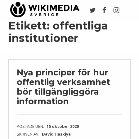
Twitter
Facebook
Instagr
Wikimedia Sverige
VI ARBETAR FÖR FRI KUNSKAP
Etikett:
offentliga
institutioner
Nya principer för hur
offentlig verksamhet
bör tillgängliggöra
information
POSTADE DEN:
15 oktober 2020
SKRIVEN AV:
David Haskiya