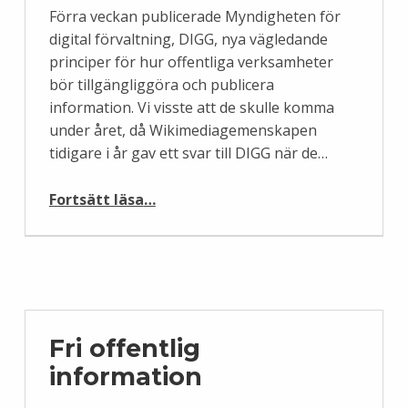
Förra veckan publicerade Myndigheten för
digital förvaltning, DIGG, nya vägledande
principer för hur offentliga verksamheter
bör tillgängliggöra och publicera
information. Vi visste att de skulle komma
under året, då Wikimediagemenskapen
tidigare i år gav ett svar till DIGG när de…
“Nya principer för hur offentlig verksamhet bör tillgängliggöra information”
Fortsätt läsa
…
Fri offentlig
information