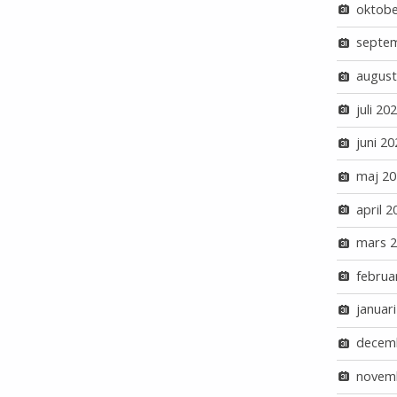
oktobe
septe
august
juli 20
juni 20
maj 20
april 2
mars 
februa
januar
decem
novem