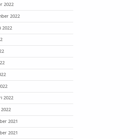
r 2022
mber 2022
i 2022
22
22
22
022
2022
ri 2022
i 2022
ber 2021
ber 2021