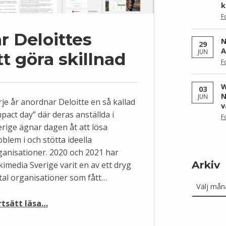
k
F
r Deloittes
N
29
A
JUN
tt göra skillnad
F
W
03
N
JUN
rje år anordnar Deloitte en så kallad
v
pact day” där deras anställda i
F
erige ägnar dagen åt att lösa
blem i och stötta ideella
ganisationer. 2020 och 2021 har
Arkiv
kimedia Sverige varit en av ett dryg
Arkiv
otal organisationer som fått…
“Vi engagerar Deloittes personal i att göra skillnad”
rtsätt läsa
…