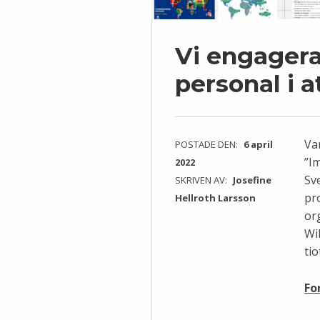
Vi engagera
personal i a
Va
POSTADE DEN:
6 april
”Im
2022
Sv
SKRIVEN AV:
Josefine
pro
Hellroth Larsson
or
Wi
ti
Fo