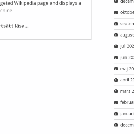
decem
rgeted Wikipedia page and displays a
chine…
oktobe
“Microsofts nya översättningsverktyg”
septe
rtsätt läsa
…
august
juli 20
juni 20
maj 20
april 2
mars 
februa
januar
decem