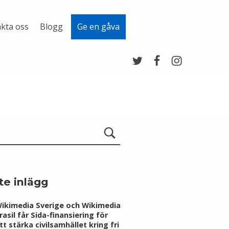
kta oss
Blogg
Ge en gåva
Twitter
Facebook
Instagram
te inlägg
ikimedia Sverige och Wikimedia
rasil får Sida-finansiering för
tt stärka civilsamhället kring fri