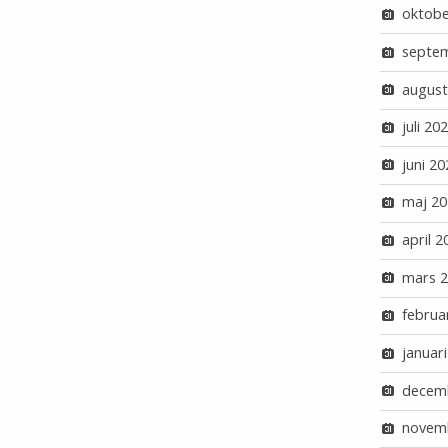
oktobe
septe
august
juli 20
juni 20
maj 20
april 2
mars 
februa
januar
decem
novem