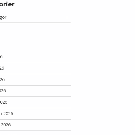
orier
r
26
26
26
026
2026
ri 2026
i 2026