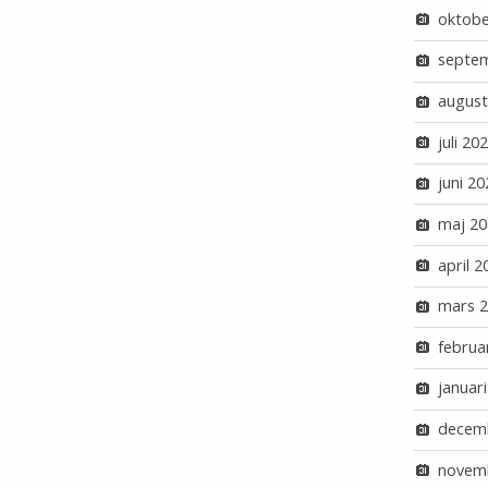
oktobe
septe
august
juli 20
juni 20
maj 20
april 2
mars 
februa
januar
decem
novem