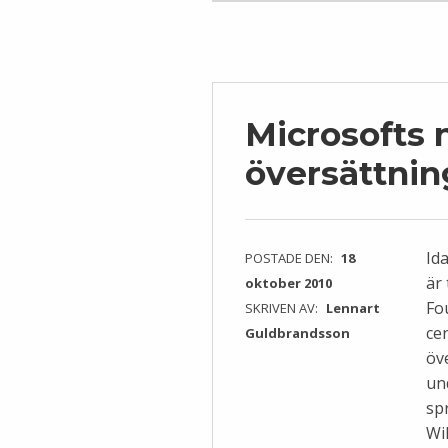
Microsofts 
översättnin
Id
POSTADE DEN:
18
är
oktober 2010
Fo
SKRIVEN AV:
Lennart
ce
Guldbrandsson
öv
un
sp
Wi