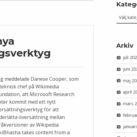
Kateg
Kategorie
nya
Arkiv
gsverktyg
juli 20
juni 20
ag meddelade Danese Cooper, som
maj 20
 teknisk chef på Wikimedia
april 2
undation, att Microsoft Research
nter kommit med ett nytt
mars 
ersättningsverktyg för att
februa
derlätta översättning mellan
råkversioner av Wikipedia:
januar
kiBhasha takes content from a