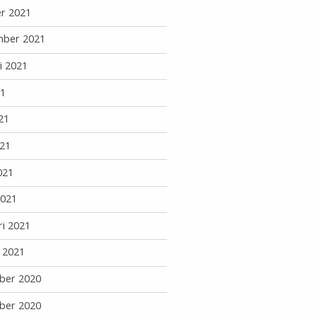
r 2021
mber 2021
i 2021
21
21
21
021
2021
ri 2021
i 2021
ber 2020
ber 2020