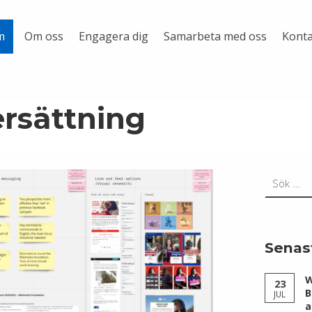
Om oss
Engagera dig
Samarbeta med oss
Konta
m
ersättning
Sök efter:
Senas
W
23
B
JUL
a