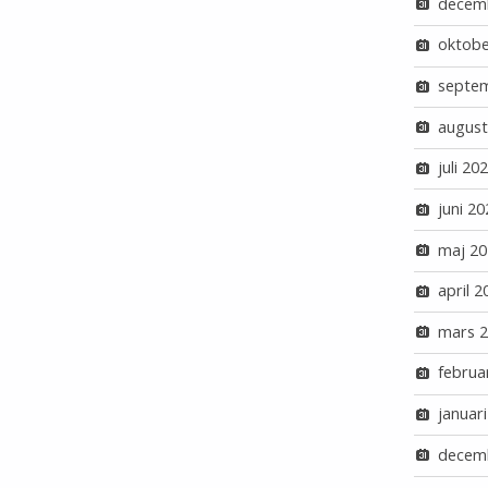
decem
oktobe
septe
august
juli 20
juni 20
maj 20
april 2
mars 
februa
januar
decem