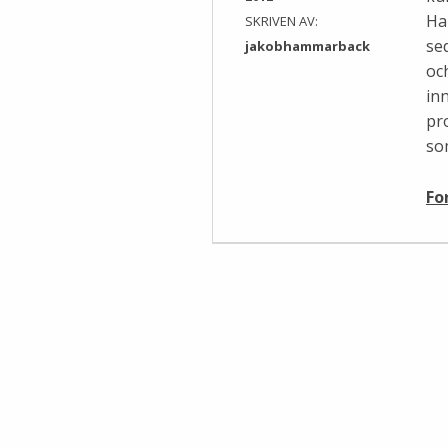
Ha
SKRIVEN AV:
se
jakobhammarback
oc
in
pr
so
Fo