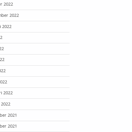
r 2022
mber 2022
i 2022
22
22
22
022
2022
ri 2022
i 2022
ber 2021
ber 2021