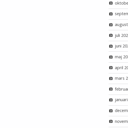
oktobe
septe
august
juli 20
juni 20
maj 20
april 2
mars 
februa
januar
decem
novem