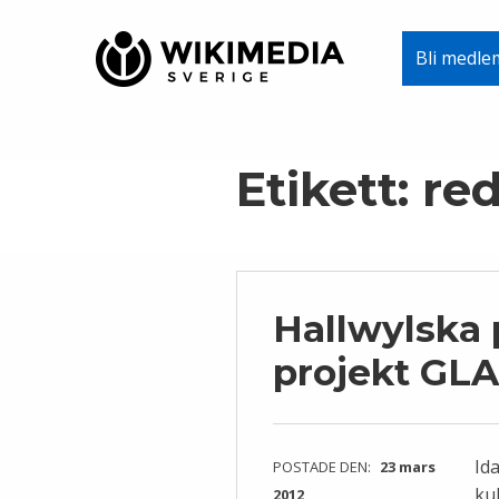
Wikimedia Sverige
Bli medle
VI ARBETAR FÖR FRI KUNSKAP
Skip to main navigation
Skip to main content
Skip to footer
Etikett:
re
Hallwylska 
projekt GL
Ida
POSTADE DEN:
23 mars
ku
2012