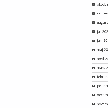
oktobe
septe
august
juli 20
juni 20
maj 20
april 2
mars 
februa
januar
decem
novem