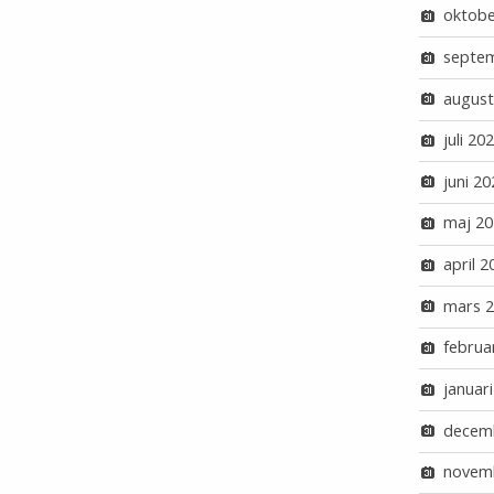
oktobe
septe
august
juli 20
juni 20
maj 20
april 2
mars 
februa
januar
decem
novem