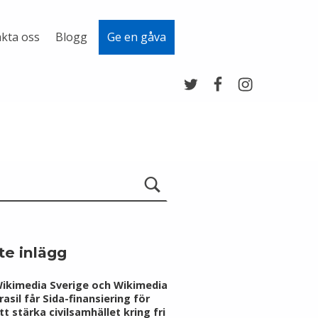
kta oss
Blogg
Ge en gåva
Twitter
Facebook
Instagram
te inlägg
ikimedia Sverige och Wikimedia
rasil får Sida-finansiering för
tt stärka civilsamhället kring fri