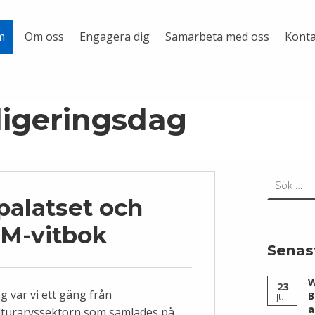
Om oss
Engagera dig
Samarbeta med oss
Konta
m
digeringsdag
Sök efter:
palatset och
AM-vitbok
Senas
W
23
g var vi ett gäng från
B
JUL
a
lturarvssektorn som samlades på