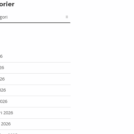
orier
r
26
26
26
026
2026
ri 2026
i 2026