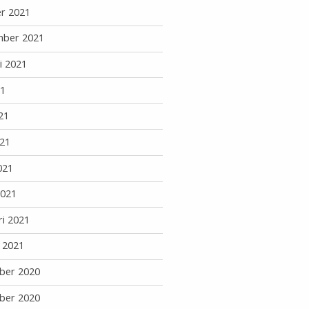
r 2021
mber 2021
i 2021
21
21
21
021
2021
ri 2021
i 2021
ber 2020
ber 2020