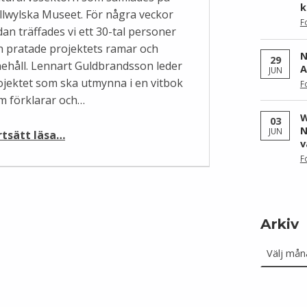
k
llwylska Museet. För några veckor
F
dan träffades vi ett 30-tal personer
h pratade projektets ramar och
N
29
nehåll. Lennart Guldbrandsson leder
A
JUN
ojektet som ska utmynna i en vitbok
F
m förklarar och…
W
03
“Hallwylska palatset och projekt GLAM-vitbok”
N
JUN
rtsätt läsa
…
v
F
Arkiv
Arkiv