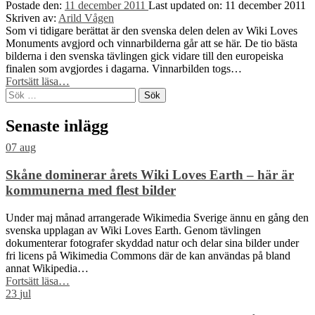
i
Postade den:
11 december 2011
Last updated on:
11 december 2011
Sverige”
Skriven av:
Arild Vågen
Som vi tidigare berättat är den svenska delen delen av Wiki Loves
Monuments avgjord och vinnarbilderna går att se här. De tio bästa
bilderna i den svenska tävlingen gick vidare till den europeiska
finalen som avgjordes i dagarna. Vinnarbilden togs…
“De
Fortsätt läsa
…
Sök
europeiska
efter:
vinnarna
i
Senaste inlägg
Wiki
Loves
07
aug
Monuments
är
Skåne dominerar årets Wiki Loves Earth – här är
utsedda!”
kommunerna med flest bilder
Under maj månad arrangerade Wikimedia Sverige ännu en gång den
svenska upplagan av Wiki Loves Earth. Genom tävlingen
dokumenterar fotografer skyddad natur och delar sina bilder under
fri licens på Wikimedia Commons där de kan användas på bland
annat Wikipedia…
“Skåne
Fortsätt läsa
…
dominerar
23
jul
årets