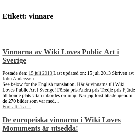
to
top
↑
Etikett:
vinnare
Vinnarna av Wiki Loves Public Art i
Sverige
Postade den:
15 juli 2013
Last updated on:
15 juli 2013
Skriven av:
John Andersson
See below for the English translation. Här är vinnarna till Wiki
Loves Public Art i Sverige! Första pris Andra pris Tredje pris Fjärde
till tionde plats Utan inbördes ordning. När jag först tittade igenom
de 270 bilder som var med…
“Vinnarna
Fortsätt läsa
…
av
Wiki
De europeiska vinnarna i Wiki Loves
Loves
Monuments är utsedda!
Public
Art