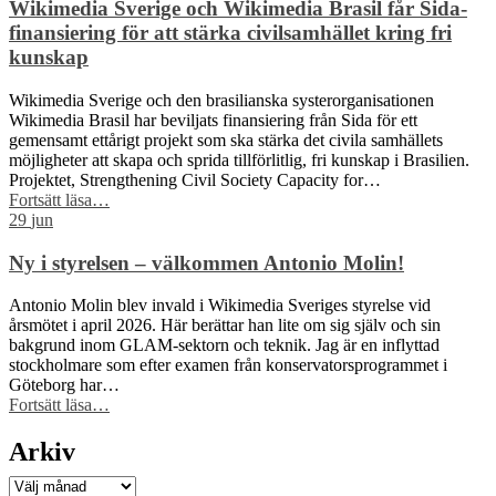
Wiki
Wikimedia Sverige och Wikimedia Brasil får Sida-
Loves
finansiering för att stärka civilsamhället kring fri
Earth
kunskap
–
här
Wikimedia Sverige och den brasilianska systerorganisationen
är
Wikimedia Brasil har beviljats finansiering från Sida för ett
kommunerna
gemensamt ettårigt projekt som ska stärka det civila samhällets
med
möjligheter att skapa och sprida tillförlitlig, fri kunskap i Brasilien.
flest
Projektet, Strengthening Civil Society Capacity for…
bilder”
“Wikimedia
Fortsätt läsa
…
Sverige
29
jun
och
Wikimedia
Ny i styrelsen – välkommen Antonio Molin!
Brasil
får
Antonio Molin blev invald i Wikimedia Sveriges styrelse vid
Sida-
årsmötet i april 2026. Här berättar han lite om sig själv och sin
finansiering
bakgrund inom GLAM-sektorn och teknik. Jag är en inflyttad
för
stockholmare som efter examen från konservatorsprogrammet i
att
Göteborg har…
stärka
“Ny
Fortsätt läsa
…
civilsamhället
i
kring
styrelsen
Arkiv
fri
–
kunskap”
välkommen
Arkiv