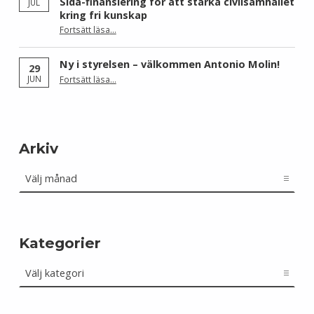
Sida-finansiering för att stärka civilsamhället
JUL
kring fri kunskap
Fortsätt läsa
…
“Wikimedia Sverige och Wikimedia Brasil får Sida-finansiering för att stärka civilsamhället kring fri kunskap”
Ny i styrelsen – välkommen Antonio Molin!
29
“Ny i styrelsen – välkommen Antonio Molin!”
JUN
Fortsätt läsa
…
Arkiv
Arkiv
Kategorier
Kategorier