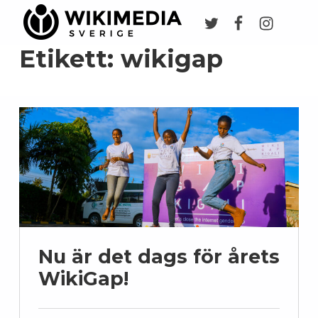
Twitter
Facebook
Instagr
Wikimedia Sverige
VI ARBETAR FÖR FRI KUNSKAP
Etikett:
wikigap
Nu är det dags för årets
WikiGap!