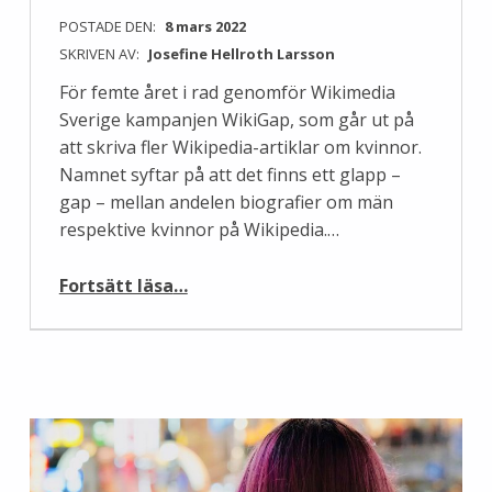
POSTADE DEN:
8 mars 2022
SKRIVEN AV:
Josefine Hellroth Larsson
För femte året i rad genomför Wikimedia
Sverige kampanjen WikiGap, som går ut på
att skriva fler Wikipedia-artiklar om kvinnor.
Namnet syftar på att det finns ett glapp –
gap – mellan andelen biografier om män
respektive kvinnor på Wikipedia.…
“Nu är det dags för årets WikiGap!”
Fortsätt läsa
…