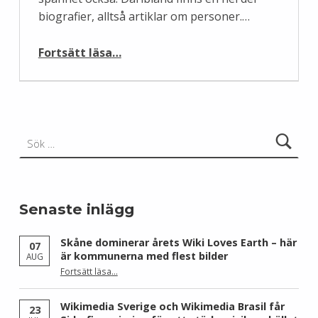
biografier, alltså artiklar om personer.…
“Världens största uppslagsverk kan bättre”
Fortsätt läsa
…
Sök efter:
Senaste inlägg
Skåne dominerar årets Wiki Loves Earth – här
07
är kommunerna med flest bilder
AUG
Fortsätt läsa
…
“Skåne dominerar årets Wiki Loves Earth – här är kommunerna med flest bilder”
Wikimedia Sverige och Wikimedia Brasil får
23