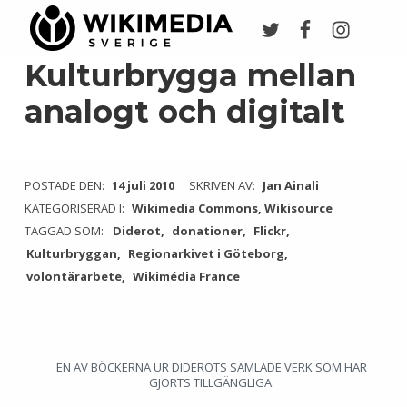
Twitter
Facebook
Instagr
Wikimedia Sverige
VI ARBETAR FÖR FRI KUNSKAP
Kulturbrygga mellan
analogt och digitalt
POSTADE DEN:
14 juli 2010
SKRIVEN AV:
Jan Ainali
KATEGORISERAD I:
Wikimedia Commons
,
Wikisource
TAGGAD SOM:
Diderot
donationer
Flickr
Kulturbryggan
Regionarkivet i Göteborg
volontärarbete
Wikimédia France
EN AV BÖCKERNA UR DIDEROTS SAMLADE VERK SOM HAR
GJORTS TILLGÄNGLIGA.