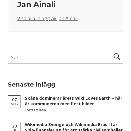
Jan Ainali
Visa alla inlägg av Jan Ainali
Skip back to main navigation
Sök efter:
Senaste inlägg
Skåne dominerar årets Wiki Loves Earth – här
07
är kommunerna med flest bilder
AUG
Fortsätt läsa
…
“Skåne dominerar årets Wiki Loves Earth – här är kommunerna med flest bilder”
Wikimedia Sverige och Wikimedia Brasil får
23
Sida-finansiering för att stärka civilsamhället
JUL