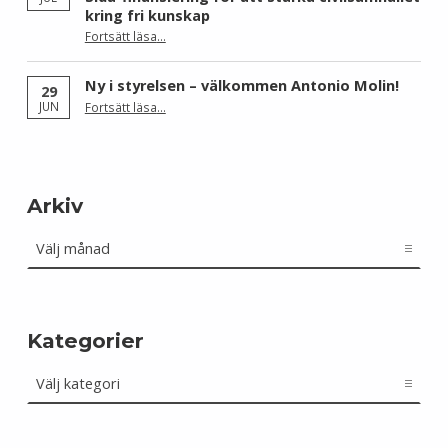
kring fri kunskap
Fortsätt läsa
…
“Wikimedia Sverige och Wikimedia Brasil får Sida-finansiering för att stärka civilsamhället kring fri kunskap”
Ny i styrelsen – välkommen Antonio Molin!
29
“Ny i styrelsen – välkommen Antonio Molin!”
JUN
Fortsätt läsa
…
Arkiv
Arkiv
Kategorier
Kategorier