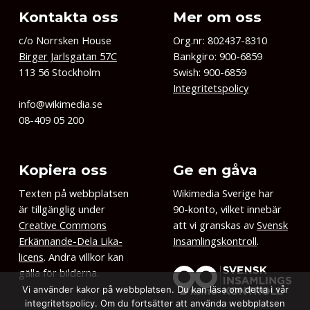
Kontakta oss
Mer om oss
c/o Norrsken House
Org.nr: 802437-8310
Birger Jarlsgatan 57C
Bankgiro: 900-6859
113 56 Stockholm
Swish: 900-6859
Integritetspolicy
info@wikimedia.se
08-409 05 200
Kopiera oss
Ge en gåva
Texten på webbplatsen
Wikimedia Sverige har
är tillgänglig under
90-konto, vilket innebär
Creative Commons
att vi granskas av
Svensk
Erkännande-Dela Lika-
Insamlingskontroll
.
licens
. Andra villkor kan
gälla för bilderna.
Vi använder kakor på webbplatsen. Du kan läsa om detta i vår
integritetspolicy. Om du fortsätter att använda webbplatsen