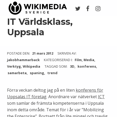
Twitter
Facebook
Instagr
Wikimedia Sverige
VI ARBETAR FÖR FRI KUNSKAP
IT Världsklass,
Uppsala
POSTADE DEN:
21 mars 2012
SKRIVEN AV:
jakobhammarback
KATEGORISERAD I:
Film
,
Media
,
Verktyg
,
Wikipedia
TAGGAD SOM:
3D
konferens
samarbeta
spaning
trend
Förra veckan deltog jag på en liten
konferens för
Uppsalas IT företag
. Anordnare var nätverket
ICT
som samlar de främsta kompetenserna i Uppsala
inom detta område. Temat för i år var ”Mobilizing
the Enterprise”. Bortsett från lite mingel och trevlig