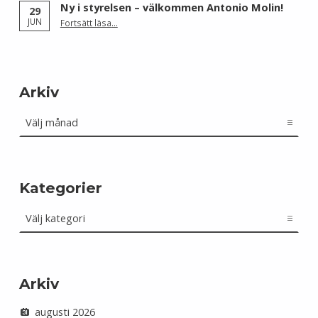
Ny i styrelsen – välkommen Antonio Molin!
29
“Ny i styrelsen – välkommen Antonio Molin!”
JUN
Fortsätt läsa
…
Arkiv
Arkiv
Kategorier
Kategorier
Arkiv
augusti 2026