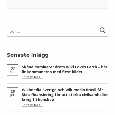
Skip back to main navigation
Sök efter:
Senaste inlägg
Skåne dominerar årets Wiki Loves Earth – här
07
är kommunerna med flest bilder
AUG
Fortsätt läsa
…
“Skåne dominerar årets Wiki Loves Earth – här är kommunerna med flest bilder”
Wikimedia Sverige och Wikimedia Brasil får
23
Sida-finansiering för att stärka civilsamhället
JUL
kring fri kunskap
Fortsätt läsa
…
“Wikimedia Sverige och Wikimedia Brasil får Sida-finansiering för att stärka civilsamhället kring fri kunskap”