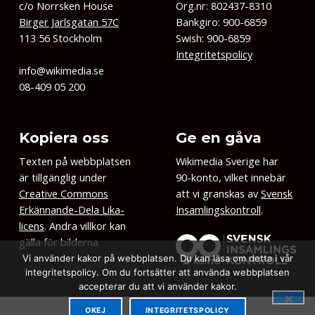
c/o Norrsken House
Org.nr: 802437-8310
Birger Jarlsgatan 57C
Bankgiro: 900-6859
113 56 Stockholm
Swish: 900-6859
Integritetspolicy
info@wikimedia.se
08-409 05 200
Kopiera oss
Ge en gåva
Texten på webbplatsen
Wikimedia Sverige har
är tillgänglig under
90-konto, vilket innebär
Creative Commons
att vi granskas av
Svensk
Erkännande-Dela Lika-
Insamlingskontroll
.
licens
. Andra villkor kan
gälla för bilderna.
Vi använder kakor på webbplatsen. Du kan läsa om detta i vår
integritetspolicy. Om du fortsätter att använda webbplatsen
accepterar du att vi använder kakor.
OKEJ
INTEGRITETSPOLICY