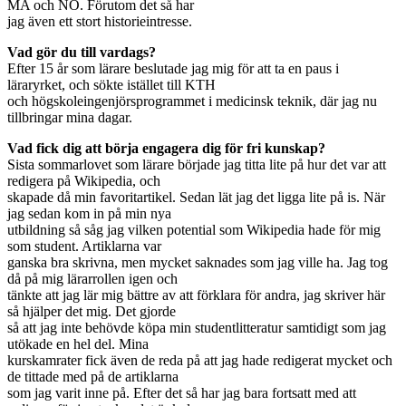
MA och NO. Förutom det så har
jag även ett stort historieintresse.
Vad gör du till vardags?
Efter 15 år som lärare beslutade jag mig för att ta en paus i
läraryrket, och sökte istället till KTH
och högskoleingenjörsprogrammet i medicinsk teknik, där jag nu
tillbringar mina dagar.
Vad fick dig att börja engagera dig för fri kunskap?
Sista sommarlovet som lärare började jag titta lite på hur det var att
redigera på Wikipedia, och
skapade då min favoritartikel. Sedan lät jag det ligga lite på is. När
jag sedan kom in på min nya
utbildning så såg jag vilken potential som Wikipedia hade för mig
som student. Artiklarna var
ganska bra skrivna, men mycket saknades som jag ville ha. Jag tog
då på mig lärarrollen igen och
tänkte att jag lär mig bättre av att förklara för andra, jag skriver här
så hjälper det mig. Det gjorde
så att jag inte behövde köpa min studentlitteratur samtidigt som jag
utökade en hel del. Mina
kurskamrater fick även de reda på att jag hade redigerat mycket och
de tittade med på de artiklarna
som jag varit inne på. Efter det så har jag bara fortsatt med att