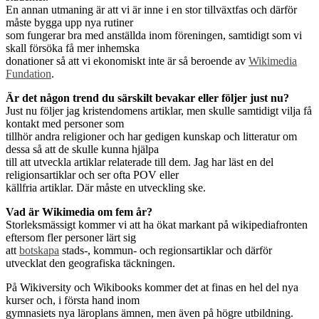
En annan utmaning är att vi är inne i en stor tillväxtfas och därför
måste bygga upp nya rutiner
som fungerar bra med anställda inom föreningen, samtidigt som vi
skall försöka få mer inhemska
donationer så att vi ekonomiskt inte är så beroende av
Wikimedia
Fundation
.
Är det någon trend du särskilt bevakar eller följer just nu?
Just nu följer jag kristendomens artiklar, men skulle samtidigt vilja få
kontakt med personer som
tillhör andra religioner och har gedigen kunskap och litteratur om
dessa så att de skulle kunna hjälpa
till att utveckla artiklar relaterade till dem. Jag har läst en del
religionsartiklar och ser ofta POV eller
källfria artiklar. Där måste en utveckling ske.
Vad är Wikimedia om fem år?
Storleksmässigt kommer vi att ha ökat markant på wikipediafronten
eftersom fler personer lärt sig
att
botskapa
stads-, kommun- och regionsartiklar och därför
utvecklat den geografiska täckningen.
På Wikiversity och Wikibooks kommer det at finas en hel del nya
kurser och, i första hand inom
gymnasiets nya läroplans ämnen, men även på högre utbildning.