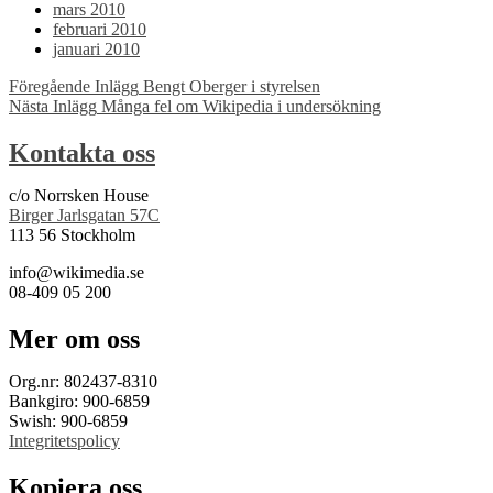
mars 2010
februari 2010
januari 2010
Inläggsnavigering
Föregående Inlägg
Bengt Oberger i styrelsen
Nästa Inlägg
Många fel om Wikipedia i undersökning
Kontakta oss
c/o Norrsken House
Birger Jarlsgatan 57C
113 56 Stockholm
info@wikimedia.se
08-409 05 200
Mer om oss
Org.nr: 802437-8310
Bankgiro: 900-6859
Swish: 900-6859
Integritetspolicy
Kopiera oss