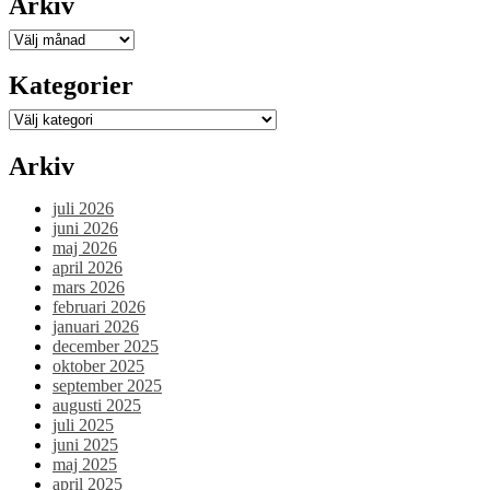
Arkiv
på
Naturhistoriska
Arkiv
riksmuseet
blev
Kategorier
väldigt
lyckad!”
Kategorier
Arkiv
juli 2026
juni 2026
maj 2026
april 2026
mars 2026
februari 2026
januari 2026
december 2025
oktober 2025
september 2025
augusti 2025
juli 2025
juni 2025
maj 2025
april 2025