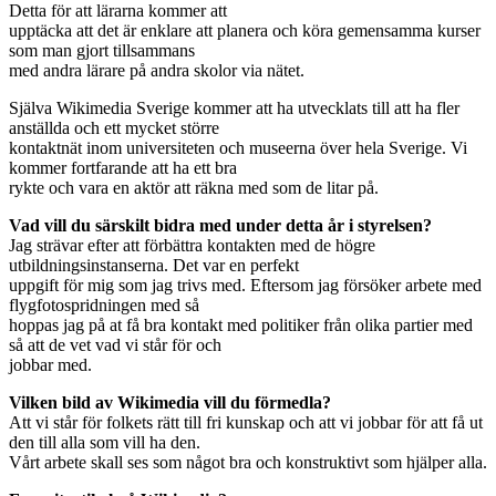
Detta för att lärarna kommer att
upptäcka att det är enklare att planera och köra gemensamma kurser
som man gjort tillsammans
med andra lärare på andra skolor via nätet.
Själva Wikimedia Sverige kommer att ha utvecklats till att ha fler
anställda och ett mycket större
kontaktnät inom universiteten och museerna över hela Sverige. Vi
kommer fortfarande att ha ett bra
rykte och vara en aktör att räkna med som de litar på.
Vad vill du särskilt bidra med under detta år i styrelsen?
Jag strävar efter att förbättra kontakten med de högre
utbildningsinstanserna. Det var en perfekt
uppgift för mig som jag trivs med. Eftersom jag försöker arbete med
flygfotospridningen med så
hoppas jag på at få bra kontakt med politiker från olika partier med
så att de vet vad vi står för och
jobbar med.
Vilken bild av Wikimedia vill du förmedla?
Att vi står för folkets rätt till fri kunskap och att vi jobbar för att få ut
den till alla som vill ha den.
Vårt arbete skall ses som något bra och konstruktivt som hjälper alla.