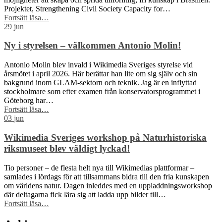
Projektet, Strengthening Civil Society Capacity for…
“Wikimedia
Fortsätt läsa
…
Sverige
29
jun
och
Wikimedia
Ny i styrelsen – välkommen Antonio Molin!
Brasil
får
Antonio Molin blev invald i Wikimedia Sveriges styrelse vid
Sida-
årsmötet i april 2026. Här berättar han lite om sig själv och sin
finansiering
bakgrund inom GLAM-sektorn och teknik. Jag är en inflyttad
för
stockholmare som efter examen från konservatorsprogrammet i
att
Göteborg har…
stärka
“Ny
Fortsätt läsa
…
civilsamhället
i
03
jun
kring
styrelsen
fri
–
Wikimedia Sveriges workshop på Naturhistoriska
kunskap”
välkommen
riksmuseet blev väldigt lyckad!
Antonio
Molin!”
Tio personer – de flesta helt nya till Wikimedias plattformar –
samlades i lördags för att tillsammans bidra till den fria kunskapen
om världens natur. Dagen inleddes med en uppladdningsworkshop
där deltagarna fick lära sig att ladda upp bilder till…
“Wikimedia
Fortsätt läsa
…
Sveriges
workshop