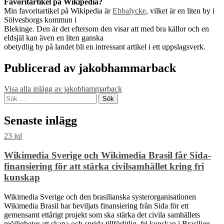
Favoritartikel på Wikipedia?
Min favoritartikel på Wikipedia är
Ebbalycke
, vilket är en liten by i
Sölvesborgs kommun i
Blekinge. Den är det eftersom den visar att med bra källor och en
eldsjäl kan även en liten ganska
obetydlig by på landet bli en intressant artikel i ett uppslagsverk.
Publicerad av
jakobhammarback
Visa alla inlägg av jakobhammarback
Skip
Sök
back
efter:
to
Senaste inlägg
main
navigation
23
jul
Wikimedia Sverige och Wikimedia Brasil får Sida-
finansiering för att stärka civilsamhället kring fri
kunskap
Wikimedia Sverige och den brasilianska systerorganisationen
Wikimedia Brasil har beviljats finansiering från Sida för ett
gemensamt ettårigt projekt som ska stärka det civila samhällets
möjligheter att skapa och sprida tillförlitlig, fri kunskap i Brasilien.