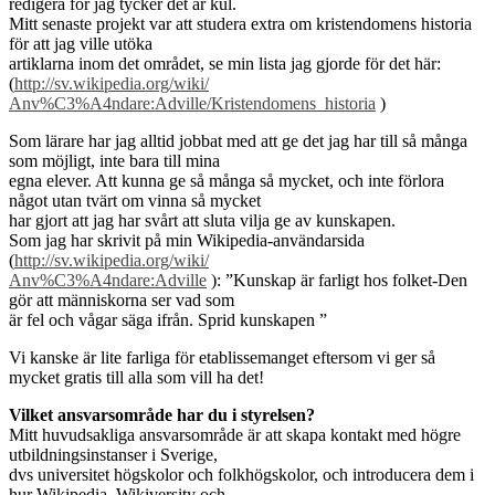
redigera för jag tycker det är kul.
Mitt senaste projekt var att studera extra om kristendomens historia
för att jag ville utöka
artiklarna inom det området, se min lista jag gjorde för det här:
(
http://sv.wikipedia.org/wiki/
Anv%C3%A4ndare:Adville/Kristendomens_historia
)
Som lärare har jag alltid jobbat med att ge det jag har till så många
som möjligt, inte bara till mina
egna elever. Att kunna ge så många så mycket, och inte förlora
något utan tvärt om vinna så mycket
har gjort att jag har svårt att sluta vilja ge av kunskapen.
Som jag har skrivit på min Wikipedia-användarsida
(
http://sv.wikipedia.org/wiki/
Anv%C3%A4ndare:Adville
): ”Kunskap är farligt hos folket-Den
gör att människorna ser vad som
är fel och vågar säga ifrån. Sprid kunskapen ”
Vi kanske är lite farliga för etablissemanget eftersom vi ger så
mycket gratis till alla som vill ha det!
Vilket ansvarsområde har du i styrelsen?
Mitt huvudsakliga ansvarsområde är att skapa kontakt med högre
utbildningsinstanser i Sverige,
dvs universitet högskolor och folkhögskolor, och introducera dem i
hur Wikipedia, Wikiversity och