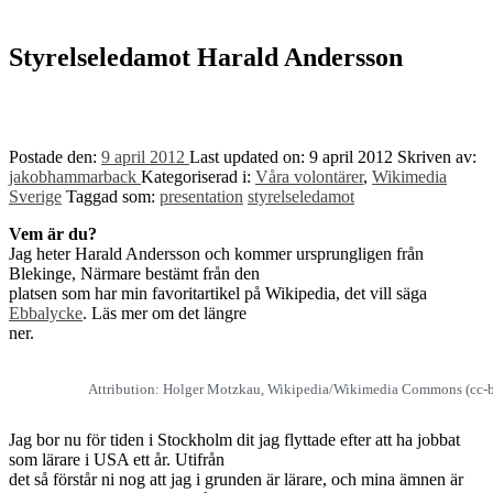
to
top
↑
Styrelseledamot Harald Andersson
Postade den:
9 april 2012
Last updated on:
9 april 2012
Skriven av:
jakobhammarback
Kategoriserad i:
Våra volontärer
,
Wikimedia
Sverige
Taggad som:
presentation
styrelseledamot
Vem är du?
Jag heter Harald Andersson och kommer ursprungligen från
Blekinge, Närmare bestämt från den
platsen som har min favoritartikel på Wikipedia, det vill säga
Ebbalycke
. Läs mer om det längre
ner.
Attribution: Holger Motzkau, Wikipedia/Wikimedia Commons (cc-b
Jag bor nu för tiden i Stockholm dit jag flyttade efter att ha jobbat
som lärare i USA ett år. Utifrån
det så förstår ni nog att jag i grunden är lärare, och mina ämnen är