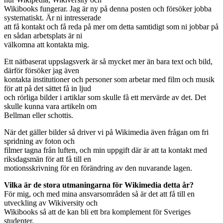
Wikibooks fungerar. Jag är ny på denna posten och försöker jobba
systematiskt. Är ni intresserade
att få kontakt och få reda på mer om detta samtidigt som ni jobbar på
en sådan arbetsplats är ni
välkomna att kontakta mig.
Ett nätbaserat uppslagsverk är så mycket mer än bara text och bild,
därför försöker jag även
kontakta institutioner och personer som arbetar med film och musik
för att på det sättet få in ljud
och rörliga bilder i artiklar som skulle få ett mervärde av det. Det
skulle kunna vara artikeln om
Bellman eller schottis.
När det gäller bilder så driver vi på Wikimedia även frågan om fri
spridning av foton och
filmer tagna från luften, och min uppgift där är att ta kontakt med
riksdagsmän för att få till en
motionsskrivning för en förändring av den nuvarande lagen.
Vilka är de stora utmaningarna för Wikimedia detta år?
För mig, och med mina ansvarsområden så är det att få till en
utveckling av Wikiversity och
Wikibooks så att de kan bli ett bra komplement för Sveriges
studenter.