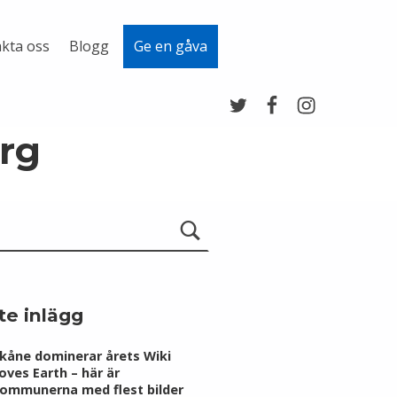
kta oss
Blogg
Ge en gåva
Twitter
Facebook
Instagram
org
te inlägg
kåne dominerar årets Wiki
oves Earth – här är
ommunerna med flest bilder