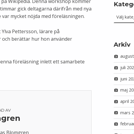
era på Wikipedia. Denna workshop kommer
Kateg
vå timmar gick deltagarna därifrån med nya
Kategorie
 var mycket nöjda med föreläsningen.
 Ylva Pettersson, lärare på
r och berättar hur hon använder
Arkiv
august
nna föreläsning inlett ett samarbete
juli 20
juni 20
maj 20
april 2
AD AV
mars 
mgren
februa
tias Blomgren