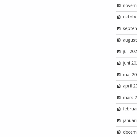
novem
oktobe
septe
august
juli 20
juni 20
maj 20
april 2
mars 
februa
januar
decem