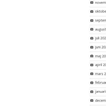
novem
oktobe
septe
august
juli 20
juni 20
maj 20
april 2
mars 
februa
januar
decem