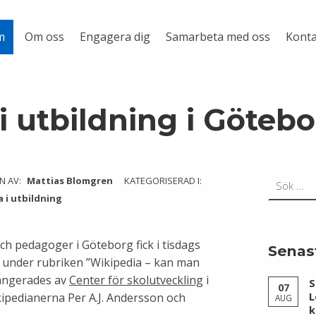
Om oss
Engagera dig
Samarbeta med oss
Konta
m
i utbildning i Göteb
Sök efter:
N AV:
Mattias Blomgren
KATEGORISERAD I:
 i utbildning
ch pedagoger i Göteborg fick i tisdags
Senas
r under rubriken ”Wikipedia – kan man
rangerades av
Center för skolutveckling
i
S
07
kipedianerna Per A.J. Andersson och
L
AUG
k