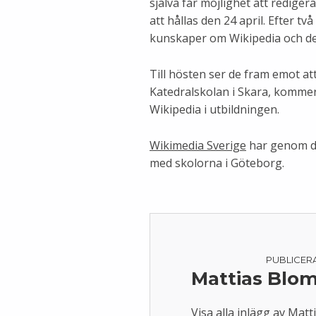
själva får möjlighet att redig
att hållas den 24 april. Efter t
kunskaper om Wikipedia och de
Till hösten ser de fram emot att
Katedralskolan i Skara, komme
Wikipedia i utbildningen.
Wikimedia Sverige
har genom de
med skolorna i Göteborg.
PUBLICER
Mattias Blo
Visa alla inlägg av Mat