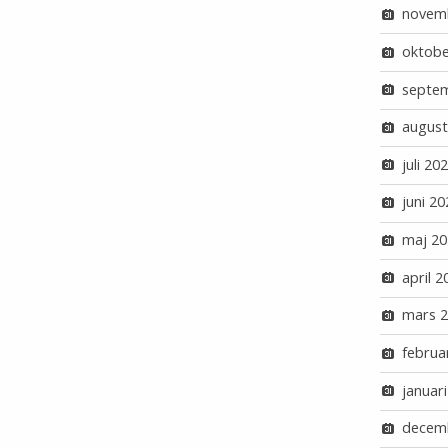
novem
oktobe
septe
august
juli 20
juni 20
maj 20
april 2
mars 
februa
januar
decem