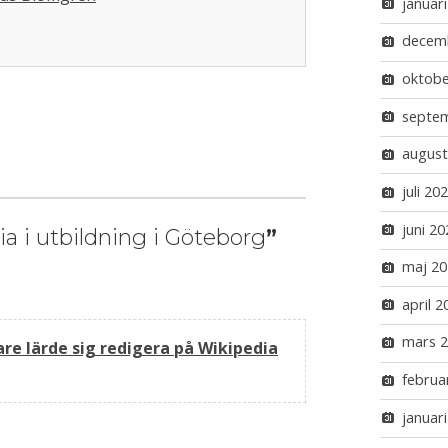
januar
decem
oktobe
septe
august
juli 20
juni 20
a i utbildning i Göteborg
”
maj 20
april 2
mars 
re lärde sig redigera på Wikipedia
februa
januar