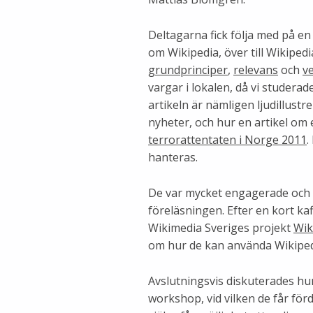
Deltagarna fick följa med på en
om Wikipedia, över till Wikiped
grundprinciper
,
relevans
och
ve
vargar i lokalen, då vi studerad
artikeln är nämligen ljudillustr
nyheter, och hur en artikel om e
terrorattentaten i Norge 2011
.
hanteras.
De var mycket engagerade och 
föreläsningen. Efter en kort kaff
Wikimedia Sveriges projekt
Wik
om hur de kan använda Wikiped
Avslutningsvis diskuterades hur 
workshop, vid vilken de får för