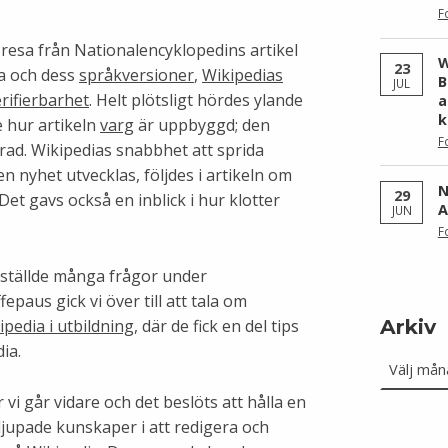
F
 resa från Nationalencyklopedins artikel
W
23
ia och dess
språkversioner
,
Wikipedias
B
JUL
rifierbarhet
. Helt plötsligt hördes ylande
a
k
e hur artikeln
varg
är uppbyggd; den
F
erad. Wikipedias snabbhet att sprida
n nyhet utvecklas, följdes i artikeln om
N
29
 Det gavs också en inblick i hur klotter
A
JUN
F
ställde många frågor under
epaus gick vi över till att tala om
Arkiv
ipedia i utbildning
, där de fick en del tips
Arkiv
ia.
vi går vidare och det beslöts att hålla en
djupade kunskaper i att redigera och