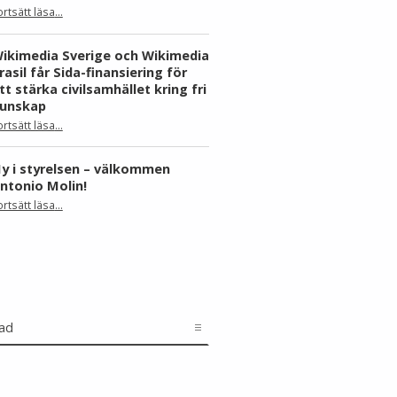
ortsätt läsa
…
“Skåne dominerar årets Wiki Loves Earth – här är kommunerna med flest bilder”
ikimedia Sverige och Wikimedia
rasil får Sida-finansiering för
tt stärka civilsamhället kring fri
unskap
ortsätt läsa
…
“Wikimedia Sverige och Wikimedia Brasil får Sida-finansiering för att stärka civilsamhället kring fri kunskap”
y i styrelsen – välkommen
ntonio Molin!
“Ny i styrelsen – välkommen Antonio Molin!”
ortsätt läsa
…