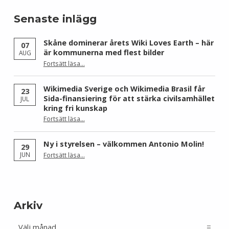
Senaste inlägg
Skåne dominerar årets Wiki Loves Earth – här
07
är kommunerna med flest bilder
AUG
Fortsätt läsa
…
“Skåne dominerar årets Wiki Loves Earth – här är kommunerna med flest bilder”
Wikimedia Sverige och Wikimedia Brasil får
23
Sida-finansiering för att stärka civilsamhället
JUL
kring fri kunskap
Fortsätt läsa
…
“Wikimedia Sverige och Wikimedia Brasil får Sida-finansiering för att stärka civilsamhället kring fri kunskap”
Ny i styrelsen – välkommen Antonio Molin!
29
“Ny i styrelsen – välkommen Antonio Molin!”
JUN
Fortsätt läsa
…
Arkiv
Arkiv