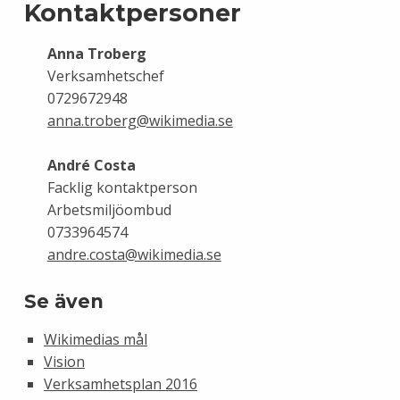
Kontaktpersoner
Anna Troberg
Verksamhetschef
0729672948
anna.troberg@wikimedia.se
André Costa
Facklig kontaktperson
Arbetsmiljöombud
0733964574
andre.costa@wikimedia.se
Se även
Wikimedias mål
Vision
Verksamhetsplan 2016