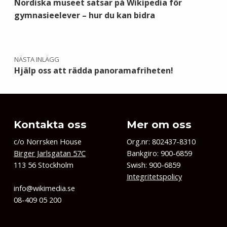
Nordiska museet satsar på Wikipedia för
gymnasieelever – hur du kan bidra
NÄSTA INLÄGG
Hjälp oss att rädda panoramafriheten!
Kontakta oss
Mer om oss
c/o Norrsken House
Org.nr: 802437-8310
Birger Jarlsgatan 57C
Bankgiro: 900-6859
113 56 Stockholm
Swish: 900-6859
Integritetspolicy
info@wikimedia.se
08-409 05 200