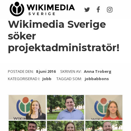
Twitter
Facebook
Instagr
Wikimedia Sverige
VI ARBETAR FÖR FRI KUNSKAP
Wikimedia Sverige
söker
projektadministratör!
POSTADE DEN:
8 juni 2016
SKRIVEN AV:
Anna Troberg
KATEGORISERAD I:
Jobb
TAGGAD SOM:
jobbabbons