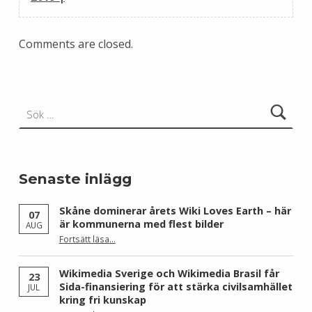
Comments are closed.
Sök efter:
Senaste inlägg
Skåne dominerar årets Wiki Loves Earth – här
07
är kommunerna med flest bilder
AUG
Fortsätt läsa
…
“Skåne dominerar årets Wiki Loves Earth – här är kommunerna med flest bilder”
Wikimedia Sverige och Wikimedia Brasil får
23
Sida-finansiering för att stärka civilsamhället
JUL
kring fri kunskap