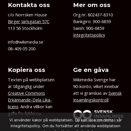
Kontakta oss
Mer om oss
c/o Norrsken House
Org.nr: 802437-8310
Birger Jarlsgatan 57C
Bankgiro: 900-6859
113 56 Stockholm
Swish: 900-6859
Integritetspolicy
info@wikimedia.se
08-409 05 200
Kopiera oss
Ge en gåva
Texten på webbplatsen
Wikimedia Sverige har
är tillgänglig under
90-konto, vilket innebär
Creative Commons
att vi granskas av
Svensk
Erkännande-Dela Lika-
Insamlingskontroll
.
licens
. Andra villkor kan
gälla för bilderna.
Vi använder kakor på webbplatsen. Du kan läsa om detta i vår
integritetspolicy. Om du fortsätter att använda webbplatsen