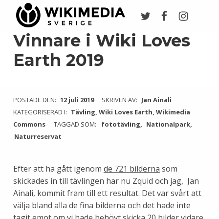
Twitter
Facebook
Instagr
Wikimedia Sverige
VI ARBETAR FÖR FRI KUNSKAP
Vinnare i Wiki Loves
Earth 2019
POSTADE DEN:
12 juli 2019
SKRIVEN AV:
Jan Ainali
KATEGORISERAD I:
Tävling
,
Wiki Loves Earth
,
Wikimedia
Commons
TAGGAD SOM:
fototävling
Nationalpark
Naturreservat
Efter att ha gått igenom
de 721 bilderna
som
skickades in till tävlingen har nu Zquid och jag, Jan
Ainali, kommit fram till ett resultat. Det var svårt att
välja bland alla de fina bilderna och det hade inte
tagit emot om vi hade behövt skicka 20 bilder vidare