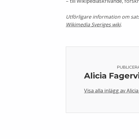
– till Wikipediaskrivande, forsk
Utförligare information om sat
Wikimedia Sveriges wiki
.
PUBLICER
Alicia Fagerv
Visa alla inlägg av Alici
Skip back to main navigation