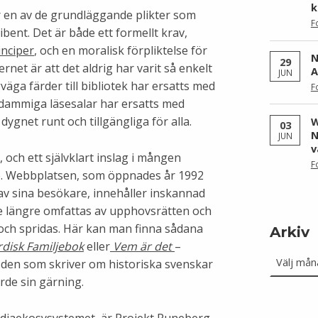
k
r är en av de grundläggande plikter som
F
bent. Det är både ett formellt krav,
inciper
, och en moralisk förpliktelse för
N
29
net är att det aldrig har varit så enkelt
A
JUN
gväga färder till bibliotek har ersatts med
F
 dammiga läsesalar har ersatts med
dygnet runt och tillgängliga för alla.
W
03
N
JUN
v
 och ett självklart inslag i mången
F
e. Webbplatsen, som öppnades år 1992
av sina besökare, innehåller inskannad
nte längre omfattas av upphovsrätten och
s och spridas. Här kan man finna sådana
Arkiv
disk Familjebok
eller
Vem är det
–
Arkiv
 den som skriver om historiska svenskar
örde sin gärning.
mediaekosysystemet, är Projekt Runeberg