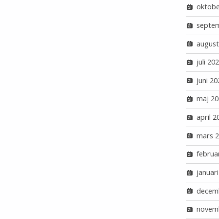
oktobe
septe
august
juli 20
juni 20
maj 20
april 2
mars 
februa
januar
decem
novem