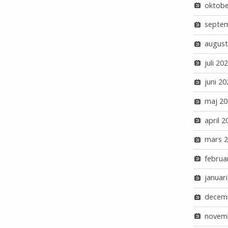
oktobe
septe
august
juli 20
juni 20
maj 20
april 2
mars 
februa
januar
decem
novem