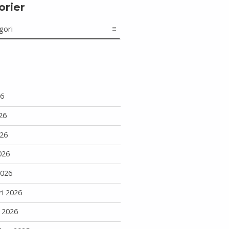
orier
r
26
26
26
026
2026
ri 2026
i 2026