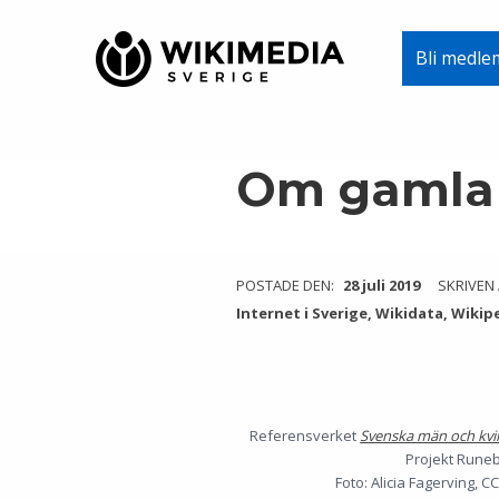
Wikimedia Sverige
Bli medle
VI ARBETAR FÖR FRI KUNSKAP
Skip to main navigation
Skip to main content
Skip to footer
Om gamla 
POSTADE DEN:
28 juli 2019
SKRIVEN
Internet i Sverige
,
Wikidata
,
Wikip
Referensverket
Svenska män och kvi
Projekt Runeb
Foto: Alicia Fagerving, C