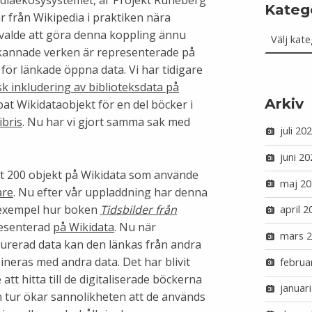
Kateg
r från Wikipedia i praktiken nära
Kategorie
vi valde att göra denna koppling ännu
skannade verken är representerade på
för länkade öppna data. Vi har tidigare
k inkludering av biblioteksdata på
Arkiv
apat Wikidataobjekt för en del böcker i
ibris
. Nu har vi gjort samma sak med
juli 20
juni 20
unt 200 objekt på Wikidata som använde
maj 20
are
. Nu efter vår uppladdning har denna
ll exempel hur boken
Tidsbilder från
april 2
esenterad
på Wikidata
. Nu när
mars 
urerad data kan den länkas från andra
neras med andra data. Det har blivit
februa
att hitta till de digitaliserade böckerna
januar
in tur ökar sannolikheten att de används