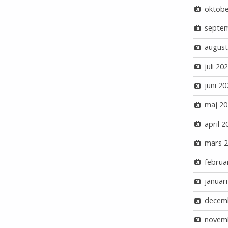
oktobe
septe
august
juli 20
juni 20
maj 20
april 2
mars 
februa
januar
decem
novem