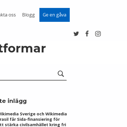
kta oss
Blogg
Ge en gåva
Twitter
Facebook
Instagram
tformar
te inlägg
ikimedia Sverige och Wikimedia
rasil får Sida-finansiering för
tt stärka civilsamhället kring fri