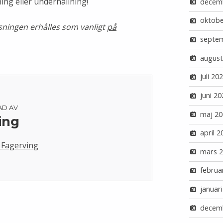
ning eller underhållning!
decem
oktobe
sningen erhålles som vanligt
på
septe
august
juli 20
juni 20
AD AV
maj 20
ing
april 2
a Fagerving
mars 
februa
januar
decem