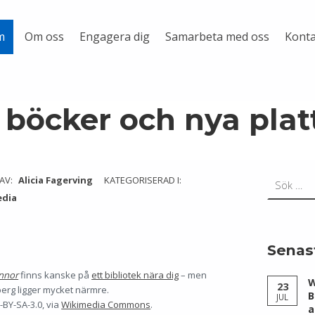
Om oss
Engagera dig
Samarbeta med oss
Konta
m
böcker och nya plat
Sök efter:
 AV:
Alicia Fagerving
KATEGORISERAD I:
edia
Senas
nnor
finns kanske på
ett bibliotek nära dig
– men
W
23
erg ligger mycket närmre.
B
JUL
C-BY-SA-3.0, via
Wikimedia Commons
.
a