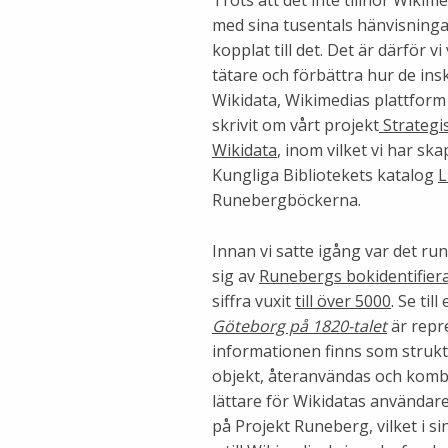
med sina tusentals hänvisninga
kopplat till det. Det är därför 
tätare och förbättra hur de in
Wikidata, Wikimedias plattform 
skrivit om vårt projekt
Strategis
Wikidata
, inom vilket vi har sk
Kungliga Bibliotekets katalog
L
Runebergböckerna.
Innan vi satte igång var det r
sig av
Runebergs bokidentifier
siffra vuxit
till över 5000
. Se ti
Göteborg på 1820-talet
är repr
informationen finns som strukt
objekt, återanvändas och kombi
lättare för Wikidatas användare 
på Projekt Runeberg, vilket i s