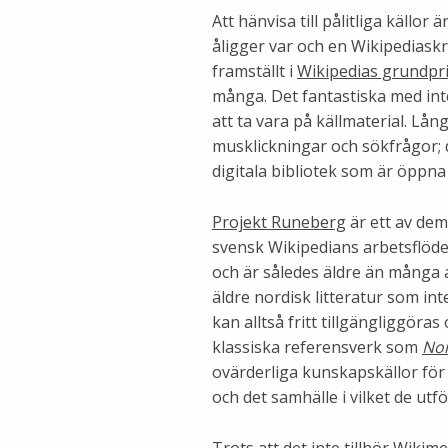
Att hänvisa till pålitliga källo
åligger var och en Wikipediaskri
framställt i
Wikipedias grundpr
många. Det fantastiska med inter
att ta vara på källmaterial. Lån
musklickningar och sökfrågor;
digitala bibliotek som är öppna 
Projekt Runeberg
är ett av dem,
svensk Wikipedians arbetsflöd
och är således äldre än många 
äldre nordisk litteratur som i
kan alltså fritt tillgängliggöra
klassiska referensverk som
Nor
ovärderliga kunskapskällor för
och det samhälle i vilket de utf
Trots att det inte tillhör Wiki