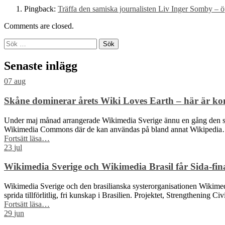
Pingback:
Träffa den samiska journalisten Liv Inger Somby – 
Comments are closed.
Sök
efter:
Senaste inlägg
07
aug
Skåne dominerar årets Wiki Loves Earth – här är ko
Under maj månad arrangerade Wikimedia Sverige ännu en gång den sve
Wikimedia Commons där de kan användas på bland annat Wikipedi
“Skåne
Fortsätt läsa
…
dominerar
23
jul
årets
Wiki
Wikimedia Sverige och Wikimedia Brasil får Sida-finan
Loves
Earth
Wikimedia Sverige och den brasilianska systerorganisationen Wikimedia 
–
sprida tillförlitlig, fri kunskap i Brasilien. Projektet, Strengthening C
här
“Wikimedia
Fortsätt läsa
…
är
Sverige
29
jun
kommunerna
och