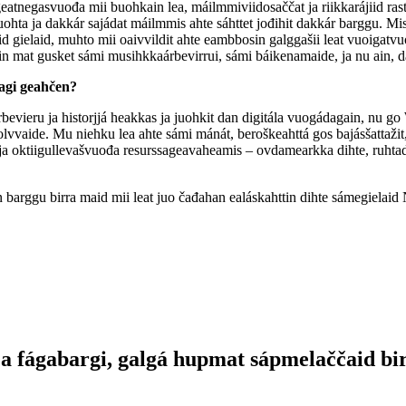
eatnegasvuođa mii buohkain lea, máilmmiviidosaččat ja riikkarájiid ras
ohta ja dakkár sajádat máilmmis ahte sáhttet jođihit dakkár barggu. Mis
gielaid, muhto mii oaivvildit ahte eambbosin galggašii leat vuoigatvuoht
iin mat gusket sámi musihkkaárbevirrui, sámi báikenamaide, ja nu ain, d
agi geahčen?
árbevieru ja historjjá heakkas ja juohkit dan digitála vuogádagain, nu 
lvvaide. Mu niehku lea ahte sámi mánát, beroškeahttá gos bajásšattažit,
ja oktiigullevašvuođa resurssageavaheamis – ovdamearkka dihte, ruhta
barggu birra maid mii leat juo čađahan ealáskahttin dihte sámegielaid N
ja fágabargi, galgá hupmat sápmelaččaid birr