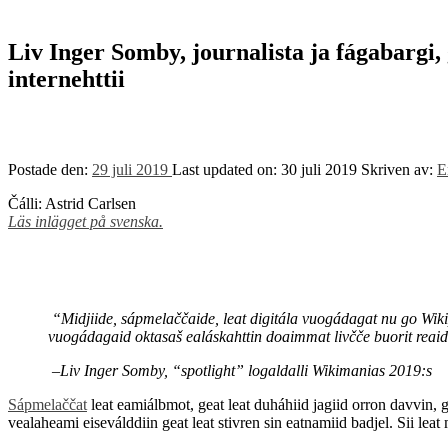
to
top
↑
Liv Inger Somby, journalista ja fágabargi,
internehttii
Postade den:
29 juli 2019
Last updated on:
30 juli 2019
Skriven av:
E
Čálli: Astrid Carlsen
Läs inlägget på svenska.
“Midjiide, sápmelaččaide, leat digitála vuogádagat nu go Wikip
vuogádagaid oktasaš ealáskahttin doaimmat livčče buorit reaid
–Liv Inger Somby, “spotlight” logaldalli Wikimanias 2019:s
Sápmelaččat
leat eamiálbmot, geat leat duháhiid jagiid orron davvin,
vealaheami eiseválddiin geat leat stivren sin eatnamiid badjel. Sii leat 