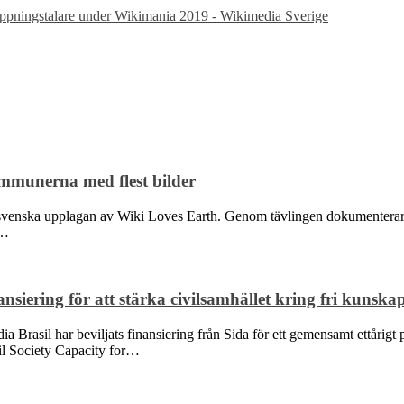
öppningstalare under Wikimania 2019 - Wikimedia Sverige
mmunerna med flest bilder
nska upplagan av Wiki Loves Earth. Genom tävlingen dokumenterar foto
a…
siering för att stärka civilsamhället kring fri kunska
Brasil har beviljats finansiering från Sida för ett gemensamt ettårigt p
ivil Society Capacity for…