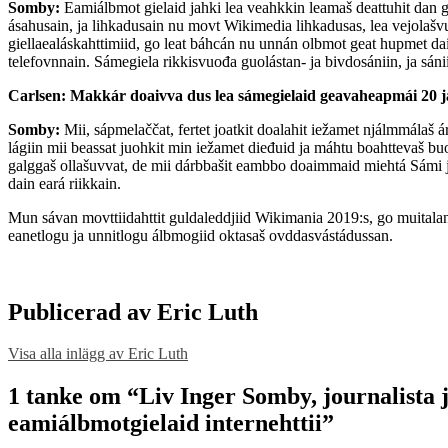
Somby:
Eamiálbmot gielaid jahki lea veahkkin leamaš deattuhit dan g
ásahusain, ja lihkadusain nu movt Wikimedia lihkadusas, lea vejolašvu
giellaealáskahttimiid, go leat báhcán nu unnán olbmot geat hupmet daid 
telefovnnain. Sámegiela rikkisvuođa guolástan- ja bivdosániin, ja sán
Carlsen: Makkár doaivva dus lea sámegielaid geavaheapmái 20 j
Somby:
Mii, sápmelaččat, fertet joatkit doalahit iežamet njálmmálaš 
lágiin mii beassat juohkit min iežamet dieđuid ja máhtu boahttevaš buo
galggaš ollašuvvat, de mii dárbbašit eambbo doaimmaid miehtá Sámi 
dain eará riikkain.
Mun sávan movttiidahttit guldaleddjiid Wikimania 2019:s, go muitalan 
eanetlogu ja unnitlogu álbmogiid oktasaš ovddasvástádussan.
Publicerad av
Eric Luth
Visa alla inlägg av Eric Luth
Skip
back
1 tanke om “
Liv Inger Somby, journalista 
to
eamiálbmotgielaid internehttii
”
main
navigation