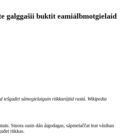
e galggašii buktit eamiálbmotgielaid
 iešguđet sámegielaiguin riikkarájiid rastá. Wikipedia
tain. Stuora oasis dán áigodagas, sápmelaččat leat vásihan
guđet riikkas.