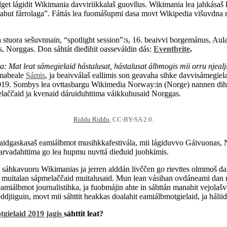
galget lágidit Wikimania davviriikkalaš guovllus. Wikimania lea jahká
rrabut fárrolaga”. Fáttás lea fuomášupmi dasa movt Wikipedia višuvdna
a stuora sešuvnnain, “spotlight session”:s, 16. beaivvi borgemánus, Aul
, Norggas. Don sáhtát dieđihit oasseváldin dás:
Eventbrite
.
 Mat leat sámegielaid hástalusat, hástalusat álbmogis mii orru njealji
omabeale
Sámis
, ja beaivválaš eallimis son geavaha sihke davvisámegie
019. Sombys lea ovttasbargu Wikimedia Norway:in (Norge) nannen diht
elaččaid ja kvenaid dáruiduhttima váikkuhusaid Norggas.
Riddu Riđđu
, CC-BY-SA 2.0.
iikkaidgaskasaš eamiálbmot musihkkafestivála, mii lágiduvvo Gáivuona
searvadahttima go lea hupmu nuvttá dieđuid juohkimis.
 sáhkavuoru Wikimanias ja jerren alddán livččen go rievttes olmmoš da
italan sápmelaččaid muitalusaid. Mun lean vásihan ovdáneami dan rájes
miálbmot journalistihka, ja fuobmájin ahte in sáhttán manahit vejolaš
djiiguin, movt mii sáhttit heakkas doalahit eamiálbmotgielaid, ja háli
gielaid 2019 jagis
sáhttit leat?