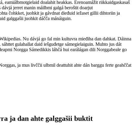
tá, eamiálbmotgielaid doalahit heakkas. Erenoamážit riikkaidgaskasaš
 dávjá jerret manin máilbmi galgá beroštit doarjut
a čohkket, juohkit ja gávdnat dieđuid iežaset gillii dihtoriin ja
aid galggašii juohkit dáčča mánáiguin.
go Wikipedias. Nu dávjá go fal min kultuvra mieđiha dan dahkat. Dáinna
 sáhttet gulahallat daid iešguđetge sámegielaiguin. Muhto jus dát
deapmi Norgga Sámedikkis láhčá hui earálágan dili Norggabeale go
orggas, ja mus livččii ulbmil deattuhit ahte dán barggu ferte geahččat
a ja dan ahte galggašii buktit