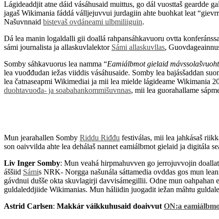
Lágideaddjit atne dáid vásáhusaid muittus, go dál vuosttaš geardde 
jagaš Wikimania fáddá válljejuvvui jurdagiin ahte buohkat leat “giev
Našuvnnaid
bistevaš ovdáneami ulbmiliiguin
.
Dá lea manin logaldalli gii doallá rahpansáhkavuoru ovtta konferánss
sámi journalista ja allaskuvlalektor
Sámi allaskuvllas
, Guovdageainnus
Somby sáhkavuorus lea namma “
Eamiálbmot gielaid mávssolašvuohta:
lea vuođđudan iežas viiddis vásáhusaide. Somby lea bajásšaddan su
lea čatnaseapmi Wikimediai ja mii lea mielde lágideame Wikimania 2
duohtavuođa- ja soabahankommišuvnnas
, mii lea guorahallame sápm
Mun jearahallen Somby
Riddu Riđđu
festiválas, mii lea jahkásaš r
son oaivvilda ahte lea dehálaš nannet eamiálbmot gielaid ja digitála 
Liv Inger Somby
: Mun veahá hirpmahuvven go jerrojuvvojin doallat
áššiid
Sámi
s NRK- Norgga našunála sáttamedia ovddas gos mun lean mu
gávdnui dušše okta skuvlagirji davvisámegillii. Odne mun oahpahan ea
guldaleddjiide Wikimanias. Mun háliidin juogadit iežan máhtu guldaled
Astrid Carlsen
:
Makkár váikkuhusaid doaivvut
ON:a eamiálbmot