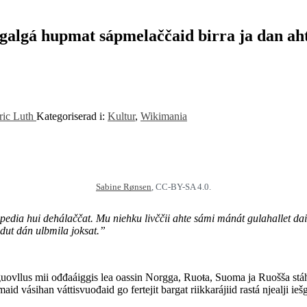
 galgá hupmat sápmelaččaid birra ja dan aht
ric Luth
Kategoriserad i:
Kultur
,
Wikimania
Sabine Rønsen
, CC-BY-SA 4.0.
edia hui dehálaččat. Mu niehku livččii ahte sámi mánát gulahallet daid
dut dán ulbmila joksat.”
 guovllus mii ođđaáiggis lea oassin Norgga, Ruoŧa, Suoma ja Ruošša stáh
maid vásihan váttisvuođaid go fertejit bargat riikkarájiid rastá njealji ieš