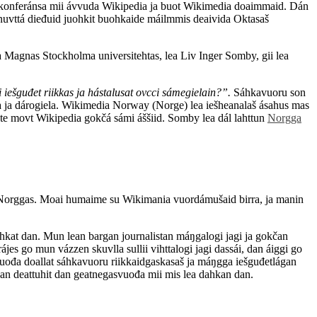
saš konferánsa mii ávvuda Wikipedia ja buot Wikimedia doaimmaid. Dán
 nuvttá dieđuid juohkit buohkaide máilmmis deaivida Oktasaš
a Magnas Stockholma universitehtas, lea Liv Inger Somby, gii lea
 iešguđet riikkas ja hástalusat ovcci sámegielain?”.
Sáhkavuoru son
la ja dárogiela. Wikimedia Norway (Norge) lea iešheanalaš ásahus mas
e movt Wikipedia gokčá sámi áššiid. Somby lea dál lahttun
Norgga
s, Norggas. Moai humaime su Wikimania vuordámušaid birra, ja manin
hkat dan. Mun lean bargan journalistan máŋgalogi jagi ja gokčan
 go mun vázzen skuvlla sullii vihttalogi jagi dassái, dan áiggi go
vuođa doallat sáhkavuoru riikkaidgaskasaš ja máŋgga iešguđetlágan
idan deattuhit dan geatnegasvuođa mii mis lea dahkan dan.