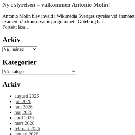
med
Wikimedia
Ny i styrelsen – välkommen Antonio Molin!
flest
Brasil
bilder”
får
Antonio Molin blev invald i Wikimedia Sveriges styrelse vid årsmötet 
Sida-
examen från konservatorsprogrammet i Göteborg har…
finansiering
“Ny
Fortsätt läsa
…
för
i
att
styrelsen
Arkiv
stärka
–
civilsamhället
välkommen
Arkiv
kring
Antonio
fri
Molin!”
Kategorier
kunskap”
Kategorier
Arkiv
augusti 2026
juli 2026
juni 2026
maj 2026
april 2026
mars 2026
februari 2026
januari 2026