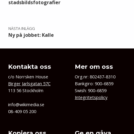
stadsbildsfotografier
NÄSTA INLÄGG
Ny på jobbet: Kalle
Kontakta oss
Mer om oss
c/o Norrsken House
Org.nr: 802437-8310
Birger Jarlsgatan 57C
Bankgiro: 900-6859
113 56 Stockholm
Swish: 900-6859
Integritetspolicy
info@wikimedia.se
08-409 05 200
Kopiera oss
Ge en gåva