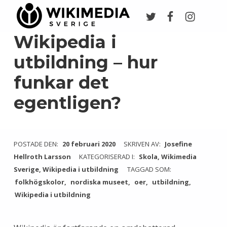
Twitter
Facebook
Instagr
Wikimedia Sverige
VI ARBETAR FÖR FRI KUNSKAP
Wikipedia i
utbildning – hur
funkar det
egentligen?
POSTADE DEN:
20 februari 2020
SKRIVEN AV:
Josefine
Hellroth Larsson
KATEGORISERAD I:
Skola
,
Wikimedia
Sverige
,
Wikipedia i utbildning
TAGGAD SOM:
folkhögskolor
nordiska museet
oer
utbildning
Wikipedia i utbildning