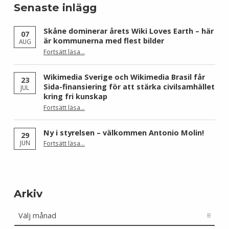
Senaste inlägg
Skåne dominerar årets Wiki Loves Earth – här
07
är kommunerna med flest bilder
AUG
Fortsätt läsa
…
“Skåne dominerar årets Wiki Loves Earth – här är kommunerna med flest bilder”
Wikimedia Sverige och Wikimedia Brasil får
23
Sida-finansiering för att stärka civilsamhället
JUL
kring fri kunskap
Fortsätt läsa
…
“Wikimedia Sverige och Wikimedia Brasil får Sida-finansiering för att stärka civilsamhället kring fri kunskap”
Ny i styrelsen – välkommen Antonio Molin!
29
“Ny i styrelsen – välkommen Antonio Molin!”
JUN
Fortsätt läsa
…
Arkiv
Arkiv