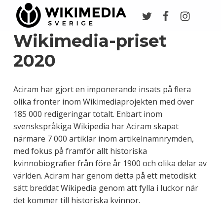
Twitter
Facebook
Instagr
Wikimedia Sverige
VI ARBETAR FÖR FRI KUNSKAP
Wikimedia-priset
2020
Aciram har gjort en imponerande insats på flera
olika fronter inom Wikimediaprojekten med över
185 000 redigeringar totalt. Enbart inom
svenskspråkiga Wikipedia har Aciram skapat
närmare 7 000 artiklar inom artikelnamnrymden,
med fokus på framför allt historiska
kvinnobiografier från före år 1900 och olika delar av
världen. Aciram har genom detta på ett metodiskt
sätt breddat Wikipedia genom att fylla i luckor när
det kommer till historiska kvinnor.