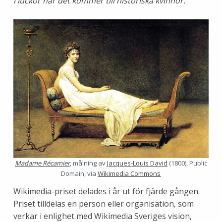
i luckor när det kommer till historiska kvinnor.”
Madame Récamier
, målning av
Jacques-Louis David
(1800), Public
Domain, via
Wikimedia Commons
Wikimedia-priset
delades i år ut för fjärde gången.
Priset tilldelas en person eller organisation, som
verkar i enlighet med Wikimedia Sveriges vision,