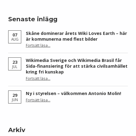
Senaste inlägg
Skåne dominerar årets Wiki Loves Earth – här
07
är kommunerna med flest bilder
AUG
Fortsätt läsa
…
“Skåne dominerar årets Wiki Loves Earth – här är kommunerna med flest bilder”
Wikimedia Sverige och Wikimedia Brasil får
23
Sida-finansiering för att stärka civilsamhället
JUL
kring fri kunskap
Fortsätt läsa
…
“Wikimedia Sverige och Wikimedia Brasil får Sida-finansiering för att stärka civilsamhället kring fri kunskap”
Ny i styrelsen – välkommen Antonio Molin!
29
“Ny i styrelsen – välkommen Antonio Molin!”
JUN
Fortsätt läsa
…
Arkiv