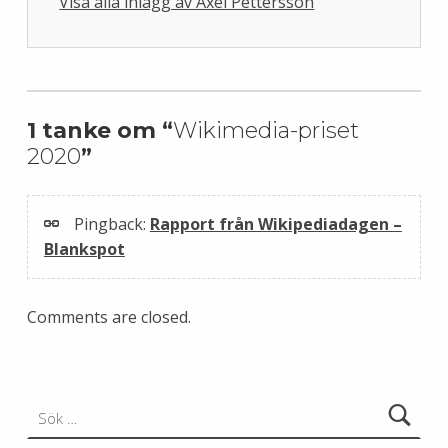
Visa alla inlägg av Axel Pettersson
Skip back to main navigation
1 tanke om “
Wikimedia-priset
2020
”
Pingback:
Rapport från Wikipediadagen –
Blankspot
Comments are closed.
Sök efter: