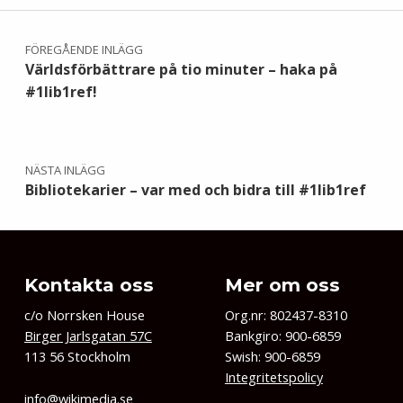
Inläggsnavigering
FÖREGÅENDE INLÄGG
Världsförbättrare på tio minuter – haka på
#1lib1ref!
NÄSTA INLÄGG
Bibliotekarier – var med och bidra till #1lib1ref
Kontakta oss
Mer om oss
c/o Norrsken House
Org.nr: 802437-8310
Birger Jarlsgatan 57C
Bankgiro: 900-6859
113 56 Stockholm
Swish: 900-6859
Integritetspolicy
info@wikimedia.se