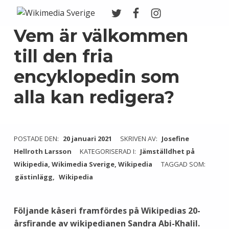
Twitter
Facebook
Instagram
Wikimedia Sverige
VI ARBETAR FÖR FRI KUNSKAP
Vem är välkommen
till den fria
encyklopedin som
alla kan redigera?
POSTADE DEN:
20 januari 2021
SKRIVEN AV:
Josefine
Hellroth Larsson
KATEGORISERAD I:
Jämställdhet på
Wikipedia
,
Wikimedia Sverige
,
Wikipedia
TAGGAD SOM:
gästinlägg
Wikipedia
Följande kåseri framfördes på Wikipedias 20-
årsfirande av wikipedianen Sandra Abi-Khalil.