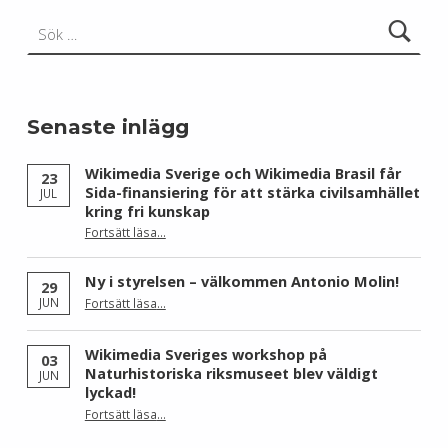
Sök efter:
Senaste inlägg
Wikimedia Sverige och Wikimedia Brasil får
23
Sida-finansiering för att stärka civilsamhället
JUL
kring fri kunskap
Fortsätt läsa
…
“Wikimedia Sverige och Wikimedia Brasil får Sida-finansiering för att stärka civilsamhället kring fri kunskap”
Ny i styrelsen – välkommen Antonio Molin!
29
“Ny i styrelsen – välkommen Antonio Molin!”
JUN
Fortsätt läsa
…
Wikimedia Sveriges workshop på
03
Naturhistoriska riksmuseet blev väldigt
JUN
lyckad!
“Wikimedia Sveriges workshop på Naturhistoriska riksmuseet blev väldigt lyckad!”
Fortsätt läsa
…