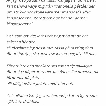
Är jag med på samma villkor när jag när som helst
kan behöva värja mig från irrationella påståenden
om att kvinnor skulle vara mer irrationella eller
känslosamma utbrott om hur kvinnor är mer
känslosamma?
Och som om det inte vore nog med att de här
sakerna händer,
så förväntas jag dessutom tassa på tå kring dem
för att inte
jag
ska anses skapa ett negativt klimat.
För att inte nån stackare ska känna sig anklagad
för att jag påpekaratt det kan finnas lite omedvetna
fördomar på plats –
allt dåligt kräver ju inte medvetet hat.
Och alltid måste jag vara beredd på att någon, som
själv inte drabbas,